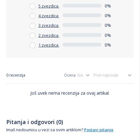
0%
5 zvezdica
0%
4 zvezdica
0%
3 zvezdica
0%
2 zvezdica
0%
1 zvezdica
0 recenzija
Ocena
Još uvek nema recenzija za ovaj artikal.
Pitanja i odgovori (0)
Imaš nedoumicu u vezi sa ovim artiklom?
Postavi pitanje