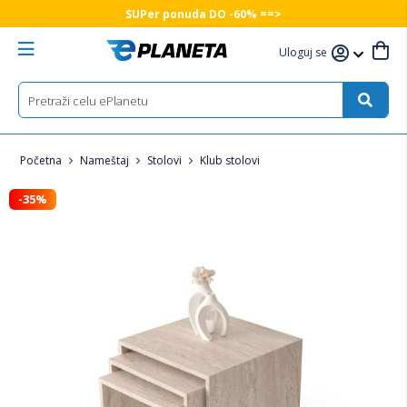
SUPer ponuda DO -60% ==>
Uloguj se
Početna
Nameštaj
Stolovi
Klub stolovi
-35%