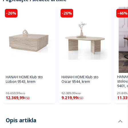
-26%
-26%
-46%
HANAH
HANAH HOME Klub sto
HANAH HOME Klub sto
stolov
Lizbon 9543, krem
Oscar 9544, krem
9401, 
16.659,99
12.389,99
21.019
RSD
RSD
12.369,99
9.219,99
11.33
RSD
RSD
Opis artikla