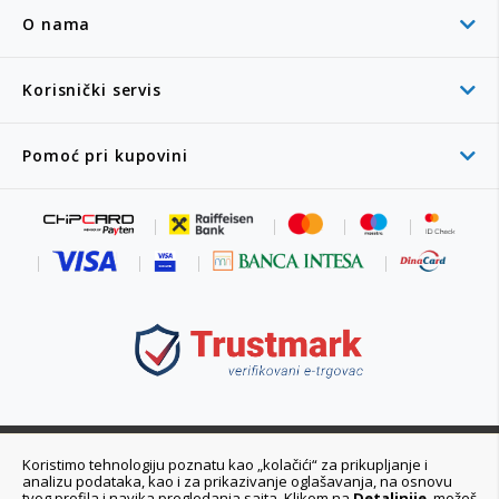
O nama
Korisnički servis
Pomoć pri kupovini
011 6355 550
Koristimo tehnologiju poznatu kao „kolačići“ za prikupljanje i
analizu podataka, kao i za prikazivanje oglašavanja, na osnovu
Ponedeljak - Petak 08:00 - 20:00h
tvog profila i navika pregledanja sajta. Klikom na
Detaljnije
, možeš