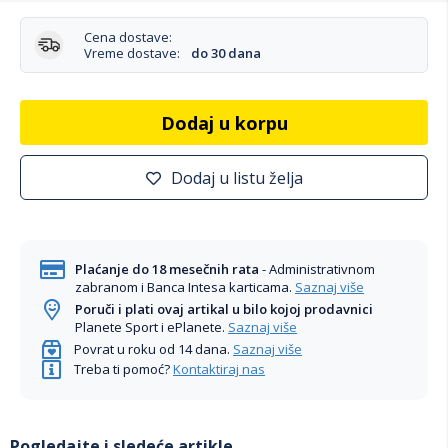
Cena dostave:
Vreme dostave:
do 30 dana
Dodaj u korpu
Dodaj u listu želja
Plaćanje do 18 mesečnih rata
- Administrativnom
zabranom i Banca Intesa karticama.
Saznaj više
Poruči i plati ovaj artikal u bilo kojoj prodavnici
Planete Sport i ePlanete.
Saznaj više
Povrat u roku od 14 dana.
Saznaj više
Treba ti pomoć?
Kontaktiraj nas
Pogledajte i sledeće artikle