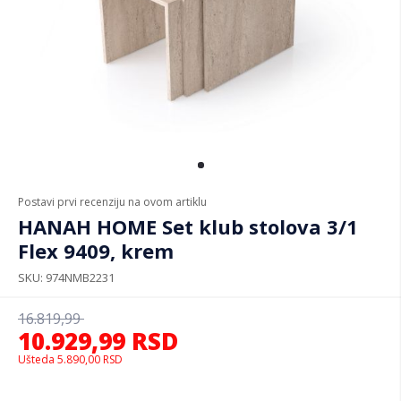
Postavi prvi recenziju na ovom artiklu
HANAH HOME Set klub stolova 3/1
Flex 9409, krem
SKU
974NMB2231
16.819,99
10.929,99
RSD
Ušteda
5.890,00
RSD