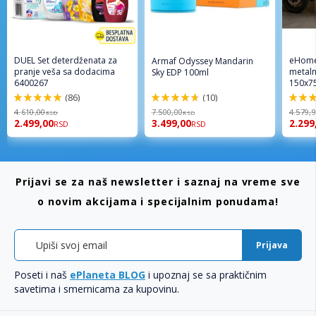
DUEL Set deterdženata za
eHome
Armaf Odyssey Mandarin
pranje veša sa dodacima
metaln
Sky EDP 100ml
6400267
150x7
(86)
(10)
98%
94%
96%
4.610,00
7.500,00
4.579,
RSD
RSD
2.499,00
3.499,00
2.299
RSD
RSD
Prijavi se za naš newsletter i saznaj na vreme sve
o novim akcijama i specijalnim ponudama!
Prijava
Poseti i naš
ePlaneta BLOG
i upoznaj se sa praktičnim
savetima i smernicama za kupovinu.