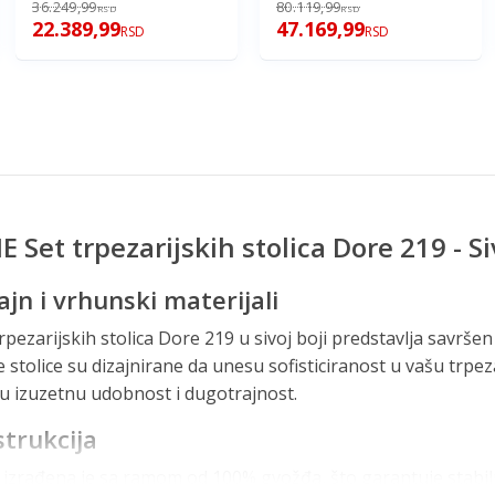
36.249,99
80.119,99
RSD
RSD
22.389,99
47.169,99
RSD
RSD
et trpezarijskih stolica Dore 219 - Si
jn i vrhunski materijali
zarijskih stolica Dore 219 u sivoj boji predstavlja savršen 
 stolice su dizajnirane da unesu sofisticiranost u vašu trpez
u izuzetnu udobnost i dugotrajnost.
strukcija
u izrađena je sa ramom od 100% gvožđa, što garantuje stabil