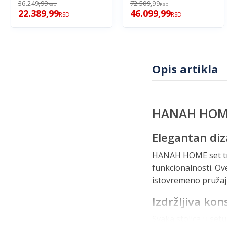
36.249,99
72.509,99
RSD
RSD
22.389,99
46.099,99
RSD
RSD
Opis artikla
HANAH HOME S
Elegantan diza
HANAH HOME set trpe
funkcionalnosti. Ove
istovremeno pružaj
Izdržljiva kon
Svaka stolica u set