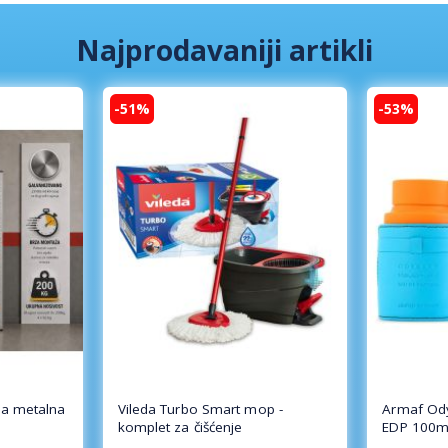
Najprodavaniji artikli
-51%
-53%
a metalna
Vileda Turbo Smart mop -
Armaf Od
komplet za čišćenje
EDP 100m