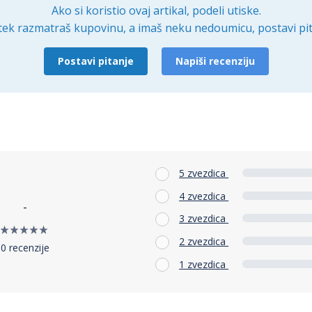
Ako si koristio ovaj artikal, podeli utiske.
tek razmatraš kupovinu, a imaš neku nedoumicu, postavi pit
Postavi pitanje
Napiši recenziju
5 zvezdica
4 zvezdica
-
3 zvezdica
2 zvezdica
0 recenzije
1 zvezdica