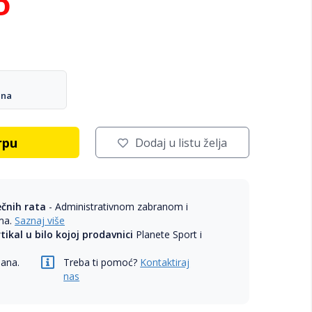
D
ana
rpu
Dodaj u listu želja
ečnih rata
- Administrativnom zabranom i
ama.
Saznaj više
rtikal u bilo kojoj prodavnici
Planete Sport i
dana.
Treba ti pomoć?
Kontaktiraj
nas