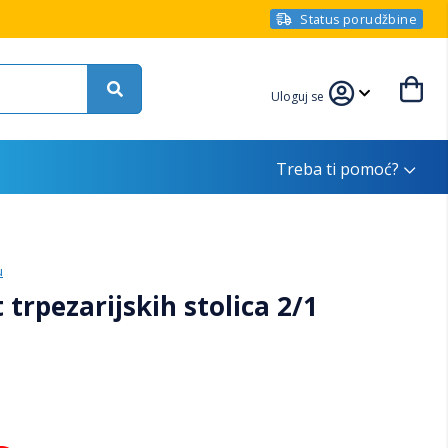
Status porudžbine
Uloguj se
Treba ti pomoć?
u
rpezarijskih stolica 2/1