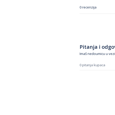
0 recenzija
Pitanja i odgov
Imaš nedoumicu u vezi
0 pitanja kupaca