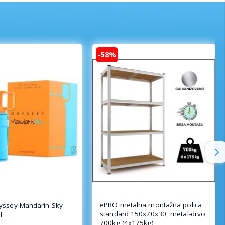
-58%
ePRO metalna montažna polica
yssey Mandarin Sky
standard 150x70x30, metal-drvo,
l
700kg (4x175kg)