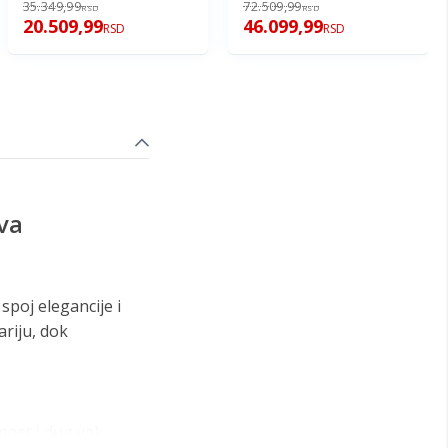
35.349,99
72.509,99
RSD
RSD
20.509,99
46.099,99
RSD
RSD
va
spoj elegancije i
ariju, dok
nost i dug vek