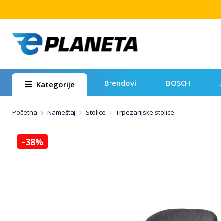
Brendovi
BOSCH
Kategorije
Početna
Nameštaj
Stolice
Trpezarijske stolice
-38%