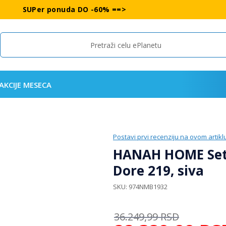
SUPer ponuda DO -60% ==>
Search
AKCIJE MESECA
Postavi prvi recenziju na ovom artikl
HANAH HOME Set t
Dore 219, siva
SKU
974NMB1932
36.249,99
RSD