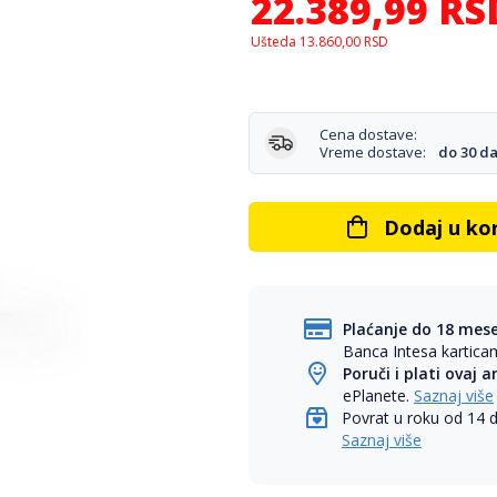
22.389,99
RS
Ušteda
13.860,00
RSD
Cena dostave:
Vreme dostave:
do 30 d
Dodaj u ko
Plaćanje do 18 mes
Banca Intesa kartic
Poruči i plati ovaj a
ePlanete.
Saznaj više
Povrat u roku od 14 
Saznaj više