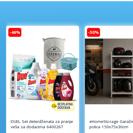
-46%
-50%
DUEL Set deterdženata za pranje
eHomeStorage Garažn
veša sa dodacima 6400267
polica 150x75x30cm