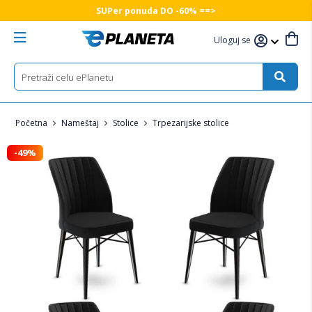
SUPer ponuda DO -60% ==>
Uloguj se
Početna
Nameštaj
Stolice
Trpezarijske stolice
-49%