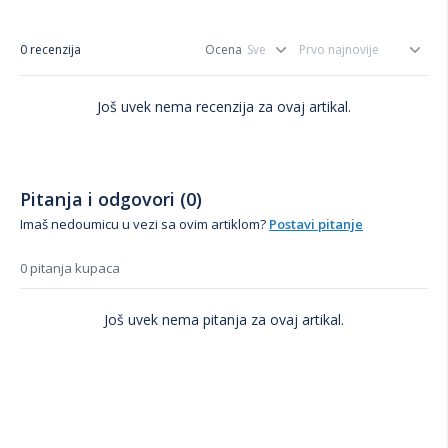
0 recenzija
Ocena
Još uvek nema recenzija za ovaj artikal.
Pitanja i odgovori (0)
Imaš nedoumicu u vezi sa ovim artiklom?
Postavi pitanje
0 pitanja kupaca
Još uvek nema pitanja za ovaj artikal.