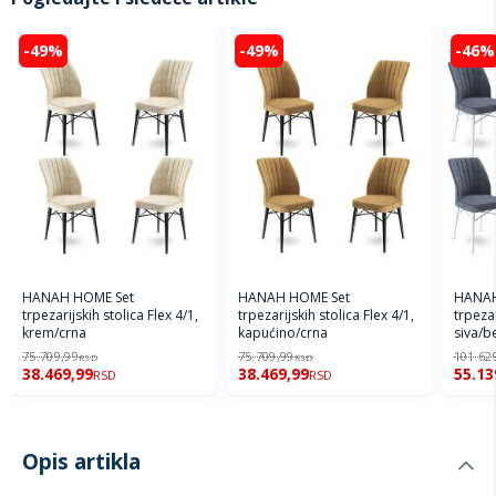
-49%
-49%
-46%
HANAH HOME Set
HANAH HOME Set
HANAH
trpezarijskih stolica Flex 4/1,
trpezarijskih stolica Flex 4/1,
trpezar
krem/crna
kapućino/crna
siva/b
75.709,99
75.709,99
101.62
RSD
RSD
38.469,99
38.469,99
55.13
RSD
RSD
Opis artikla