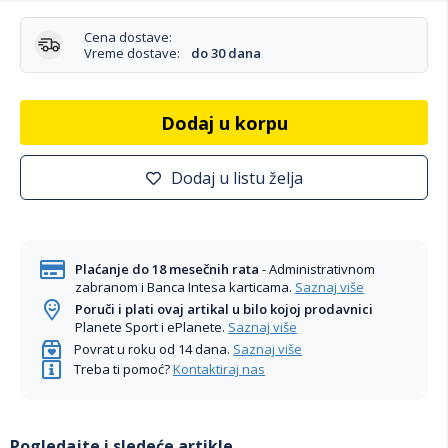
Cena dostave:
Vreme dostave:
do 30 dana
Dodaj u korpu
Dodaj u listu želja
Plaćanje do 18 mesečnih rata
- Administrativnom
zabranom i Banca Intesa karticama.
Saznaj više
Poruči i plati ovaj artikal u bilo kojoj prodavnici
Planete Sport i ePlanete.
Saznaj više
Povrat u roku od 14 dana.
Saznaj više
Treba ti pomoć?
Kontaktiraj nas
Pogledajte i sledeće artikle