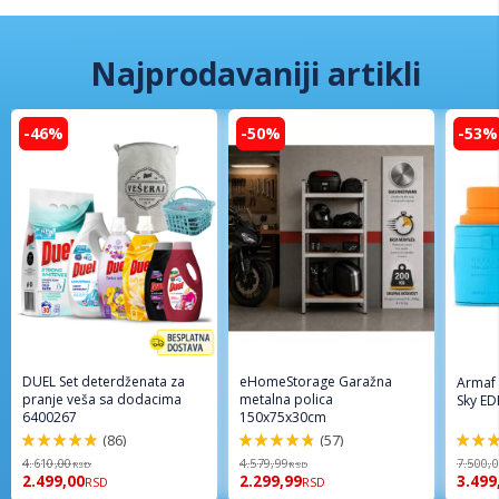
Najprodavaniji artikli
-46%
-50%
-53%
DUEL Set deterdženata za
eHomeStorage Garažna
Armaf
pranje veša sa dodacima
metalna polica
Sky ED
6400267
150x75x30cm
(86)
(57)
98%
96%
94%
4.610,00
4.579,99
7.500,
RSD
RSD
2.499,00
2.299,99
3.499
RSD
RSD