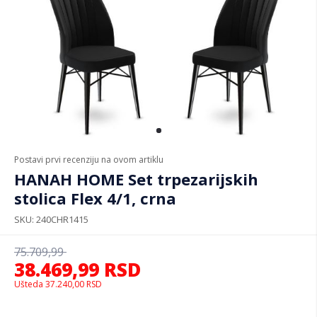
Postavi prvi recenziju na ovom artiklu
HANAH HOME Set trpezarijskih
stolica Flex 4/1, crna
SKU
240CHR1415
75.709,99
38.469,99
RSD
Ušteda
37.240,00
RSD