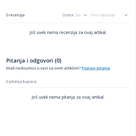
0 recenzija
Ocena
Još uvek nema recenzija za ovaj artikal.
Pitanja i odgovori (0)
Imaš nedoumicu u vezi sa ovim artiklom?
Postavi pitanje
0 pitanja kupaca
Još uvek nema pitanja za ovaj artikal.