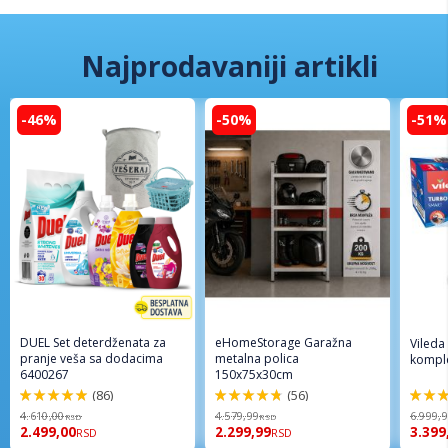
Najprodavaniji artikli
-46%
-50%
-51%
DUEL Set deterdženata za
eHomeStorage Garažna
Vileda
pranje veša sa dodacima
metalna polica
komple
6400267
150x75x30cm
(86)
(56)
98%
96%
92%
4.610,00
4.579,99
6.999,
RSD
RSD
2.499,00
2.299,99
3.399
RSD
RSD