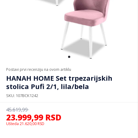
Postavi prvi recenziju na ovom artiklu
HANAH HOME Set trpezarijskih
stolica Pufi 2/1, lila/bela
SKU
107BCK1242
45.619,99
23.999,99
RSD
Ušteda
21.620,00
RSD