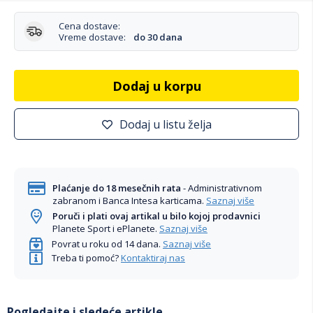
Cena dostave:
Vreme dostave:
do 30 dana
Dodaj u korpu
Dodaj u listu želja
Plaćanje do 18 mesečnih rata
- Administrativnom
zabranom i Banca Intesa karticama.
Saznaj više
Poruči i plati ovaj artikal u bilo kojoj prodavnici
Planete Sport i ePlanete.
Saznaj više
Povrat u roku od 14 dana.
Saznaj više
Treba ti pomoć?
Kontaktiraj nas
Pogledajte i sledeće artikle