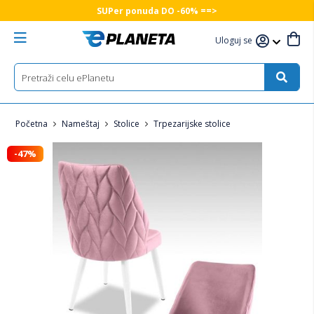
SUPer ponuda DO -60% ==>
Uloguj se
Početna
Nameštaj
Stolice
Trpezarijske stolice
-47%