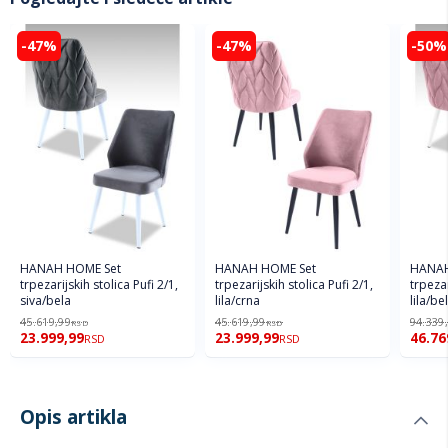
-47%
-47%
-50%
HANAH HOME Set
HANAH HOME Set
HANAH
trpezarijskih stolica Pufi 2/1,
trpezarijskih stolica Pufi 2/1,
trpezar
siva/bela
lila/crna
lila/be
45.619,99
45.619,99
94.339
RSD
RSD
23.999,99
23.999,99
46.76
RSD
RSD
Opis artikla