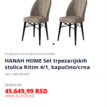
Postavi prvi recenziju na ovom artiklu
HANAH HOME Set trpezarijskih
stolica Ritim 4/1, kapućino/crna
SKU
240CHR1457
90.859,99
45.649,99
RSD
Ušteda
45.210,00
RSD