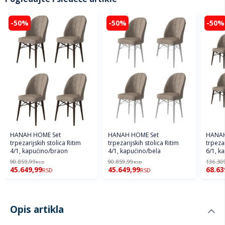
-50%
-50%
-50%
HANAH HOME Set
HANAH HOME Set
HANAH
trpezarijskih stolica Ritim
trpezarijskih stolica Ritim
trpezar
4/1, kapućino/braon
4/1, kapućino/bela
6/1, k
90.859,99
90.859,99
136.30
RSD
RSD
45.649,99
45.649,99
68.63
RSD
RSD
Opis artikla