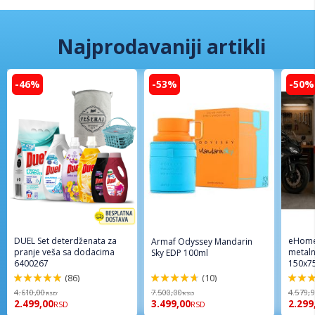
Najprodavaniji artikli
-46%
-53%
-50%
DUEL Set deterdženata za
eHome
Armaf Odyssey Mandarin
pranje veša sa dodacima
metaln
Sky EDP 100ml
6400267
150x7
(86)
(10)
98%
94%
96%
4.610,00
7.500,00
4.579,
RSD
RSD
2.499,00
3.499,00
2.299
RSD
RSD