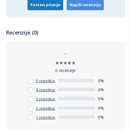
svoj trpezarijski prostor ili ga opremate po prvi put, ove
Postavi pitanje
Napiši recenziju
stolice će zadovoljiti sve vaše potrebe, pružajući vam
dugotrajnu vrednost i estetski užitak.
Recenzije (0)
-
0 recenzije
0%
5 zvezdica
0%
4 zvezdica
0%
3 zvezdica
0%
2 zvezdica
0%
1 zvezdica