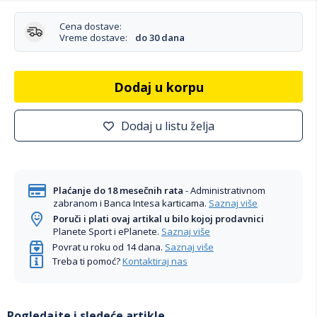
Cena dostave:
Vreme dostave:
do 30 dana
Dodaj u korpu
Dodaj u listu želja
Plaćanje do 18 mesečnih rata
- Administrativnom
zabranom i Banca Intesa karticama.
Saznaj više
Poruči i plati ovaj artikal u bilo kojoj prodavnici
Planete Sport i ePlanete.
Saznaj više
Povrat u roku od 14 dana.
Saznaj više
Treba ti pomoć?
Kontaktiraj nas
Pogledajte i sledeće artikle