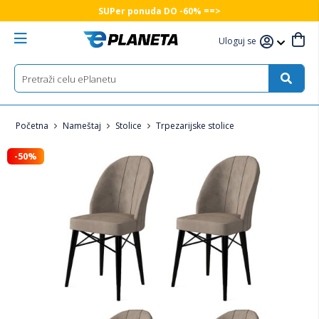
SUPer ponuda DO -60% ==>
Uloguj se
Početna
Nameštaj
Stolice
Trpezarijske stolice
-50%