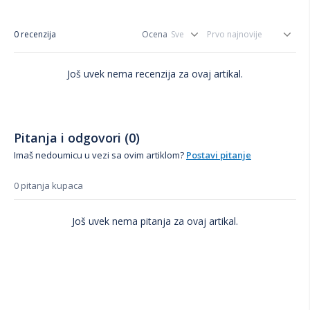
0 recenzija
Ocena
Još uvek nema recenzija za ovaj artikal.
Pitanja i odgovori (0)
Imaš nedoumicu u vezi sa ovim artiklom?
Postavi pitanje
0 pitanja kupaca
Još uvek nema pitanja za ovaj artikal.