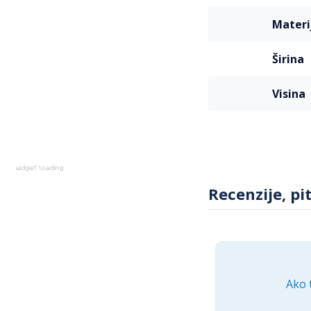
materi
širina
visina
Recenzije, pi
Ako 