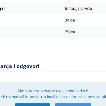
jal
Imitacija drveta
90 cm
75 cm
tanja i odgovori
Ako si koristio ovaj artikal, podeli utiske.
tek razmatraš kupovinu, a imaš neku nedoumicu, postavi pit