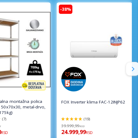
-38%
lna montažna polica
FOX Inverter klima FAC-12INJP62
150x70x30, metal-drvo,
175kg)
(7)
(19)
100%
39.999,99
D
RSD
0
24.999,99
RSD
RSD