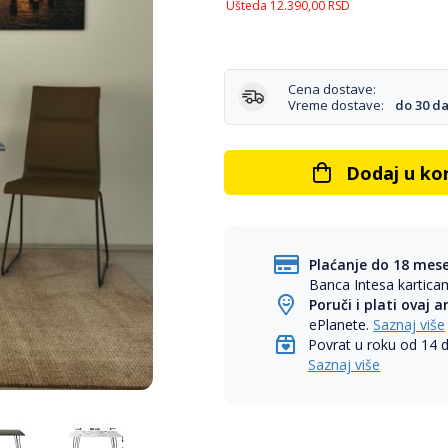
Ušteda
12.390,00
RSD
Cena dostave:
Vreme dostave:
do 30 d
Dodaj u ko
Plaćanje do 18 mes
Banca Intesa kartic
Poruči i plati ovaj a
ePlanete.
Saznaj više
Povrat u roku od 14 
Saznaj više