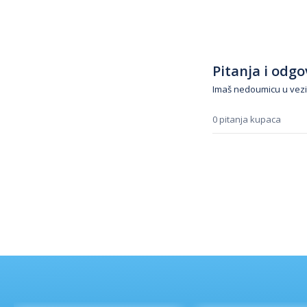
Pitanja i odgov
Imaš nedoumicu u vezi
0 pitanja kupaca