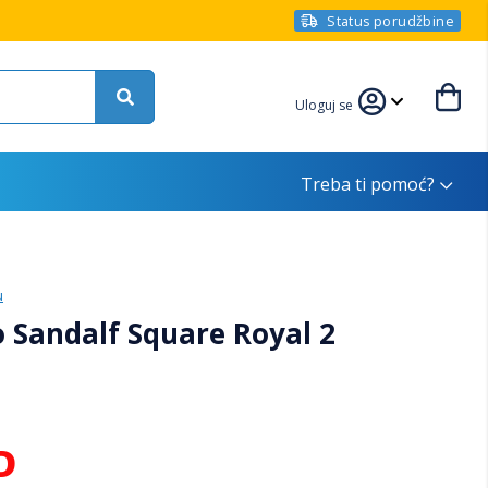
Status porudžbine
Uloguj se
Treba ti pomoć?
u
Sandalf Square Royal 2
D