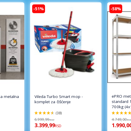
-51%
-58%
ePRO meta
a metalna
Vileda Turbo Smart mop -
standard 
komplet za čišćenje
700kg (4x
(38)
92%
100%
6.999,99
4.749,00
RSD
RS
3.399,99
1.990,0
RSD