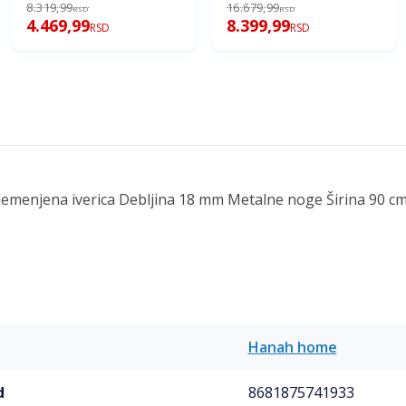
8.319,99
16.679,99
RSD
RSD
4.469,99
8.399,99
RSD
RSD
plemenjena iverica Debljina 18 mm Metalne noge Širina 90 cm
Hanah home
d
8681875741933