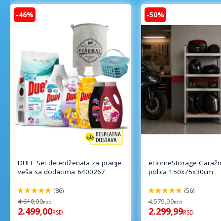
-46%
-50%
DUEL Set deterdženata za pranje
eHomeStorage Garažn
veša sa dodacima 6400267
polica 150x75x30cm
(86)
(56)
98%
96%
4.610,00
4.579,99
RSD
RSD
2.499,00
2.299,99
RSD
RSD