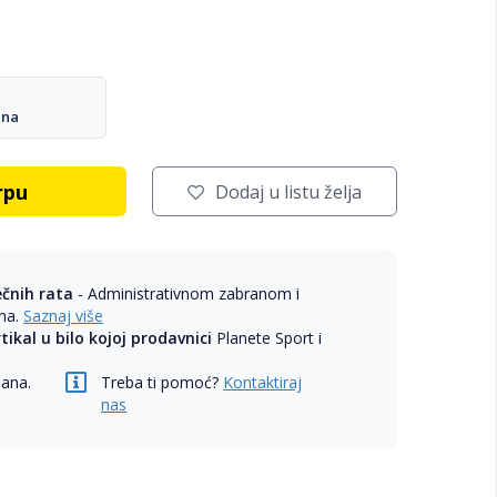
ana
rpu
Dodaj u listu želja
ečnih rata
- Administrativnom zabranom i
ama.
Saznaj više
rtikal u bilo kojoj prodavnici
Planete Sport i
dana.
Treba ti pomoć?
Kontaktiraj
nas