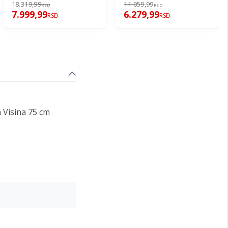
18.319,99
11.059,99
RSD
RSD
7.999,99
6.279,99
RSD
RSD
 Visina 75 cm