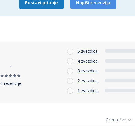
Postavi pitanje
Napiši recenziju
5 zvezdica
4 zvezdica
-
3 zvezdica
2 zvezdica
0 recenzije
1 zvezdica
Ocena