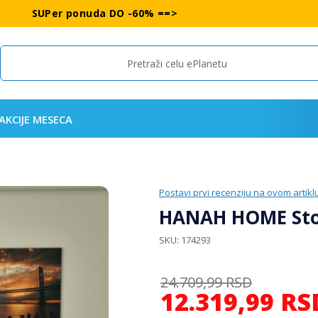
SUPer ponuda DO -60% ==>
Search
AKCIJE MESECA
Postavi prvi recenziju na ovom artikl
HANAH HOME Sto 
SKU
174293
24.709,99
RSD
12.319,99
RS