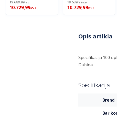
19.689,99
19.689,99
RSD
RSD
10.729,99
10.729,99
RSD
RSD
Opis artikla
Specifikacija 100 o
Dubina
Specifikacija
Više
brend
informacija
bar ko