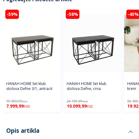
-59%
-58%
-45%
HANAH HOME Set klub
HANAH HOME Set klub
HANAH 
stolova Defne 3/1, antracit
stolova Defne, crna
krem
19.599,99
24.199,99
36.109
RSD
RSD
7.999,99
10.099,99
19.92
RSD
RSD
Opis artikla