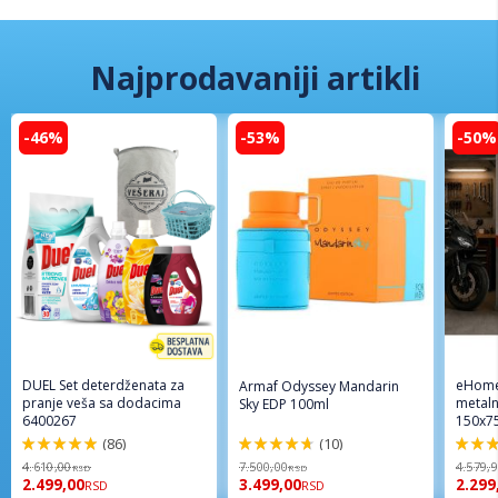
Najprodavaniji artikli
-46%
-53%
-50%
DUEL Set deterdženata za
eHome
Armaf Odyssey Mandarin
pranje veša sa dodacima
metaln
Sky EDP 100ml
6400267
150x7
(86)
(10)
98%
94%
96%
4.610,00
7.500,00
4.579,
RSD
RSD
2.499,00
3.499,00
2.299
RSD
RSD