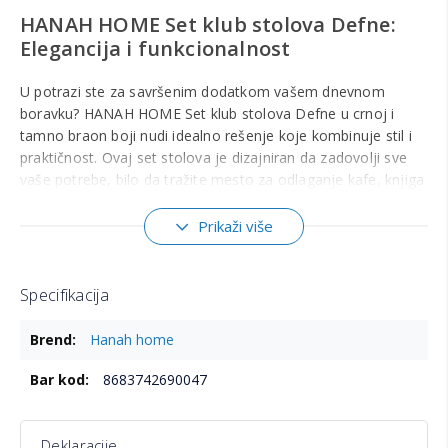
HANAH HOME Set klub stolova Defne:
Elegancija i funkcionalnost
U potrazi ste za savršenim dodatkom vašem dnevnom
boravku? HANAH HOME Set klub stolova Defne u crnoj i
tamno braon boji nudi idealno rešenje koje kombinuje stil i
praktičnost. Ovaj set stolova je dizajniran da zadovolji sve
vaše potrebe, bilo da tražite mesto za odlaganje kafe, knjiga
ili dekorativnih predmeta.
Prikaži više
Materijali vrhunskog kvaliteta
Set klub stolova Defne izrađen je od 100% oplemenjene
iverice, što garantuje dugotrajnost i otpornost na habanje.
Specifikacija
Ovaj materijal je poznat po svojoj čvrstoći i lakoći
Više
održavanja, što ga čini savršenim izborom za svakodnevnu
Hanah home
informacija
upotrebu. Metalne nogare dodaju dodatnu stabilnost i
modernu estetiku, savršeno se uklapajući u svaki enterijer.
8683742690047
Dimenzije i funkcionalnost
Deklaracije
Veći sto za kafu