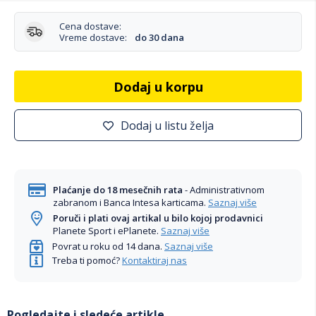
Cena dostave:
Vreme dostave:
do 30 dana
Dodaj u korpu
Dodaj u listu želja
Plaćanje do 18 mesečnih rata
- Administrativnom
zabranom i Banca Intesa karticama.
Saznaj više
Poruči i plati ovaj artikal u bilo kojoj prodavnici
Planete Sport i ePlanete.
Saznaj više
Povrat u roku od 14 dana.
Saznaj više
Treba ti pomoć?
Kontaktiraj nas
Pogledajte i sledeće artikle