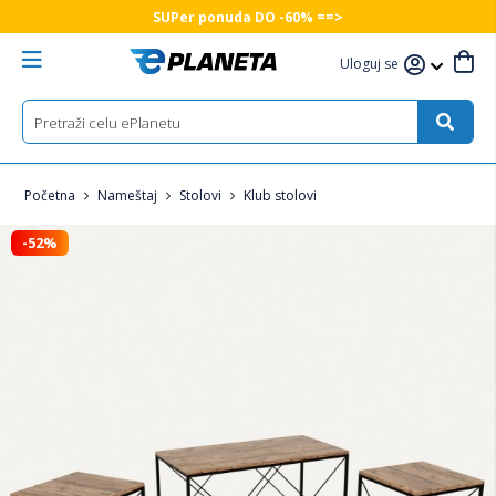
SUPer ponuda DO -60% ==>
Uloguj se
Početna
Nameštaj
Stolovi
Klub stolovi
-52%