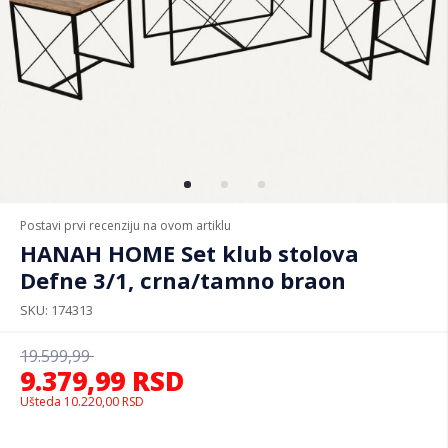
Postavi prvi recenziju na ovom artiklu
HANAH HOME Set klub stolova
Defne 3/1, crna/tamno braon
SKU
174313
19.599,99
9.379,99
RSD
Ušteda
10.220,00
RSD