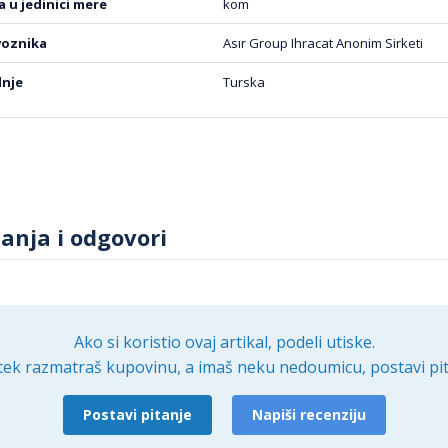
na u jedinici mere
kom
voznika
Asır Group Ihracat Anonim Sirketi
dnje
Turska
tanja i odgovori
Ako si koristio ovaj artikal, podeli utiske.
tek razmatraš kupovinu, a imaš neku nedoumicu, postavi pit
Postavi pitanje
Napiši recenziju