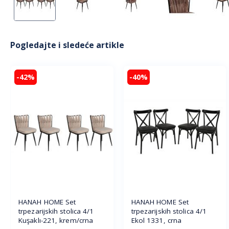
Pogledajte i sledeće artikle
-42%
-40%
HANAH HOME Set
HANAH HOME Set
trpezarijskih stolica 4/1
trpezarijskih stolica 4/1
Kuşaklı-221, krem/crna
Ekol 1331, crna