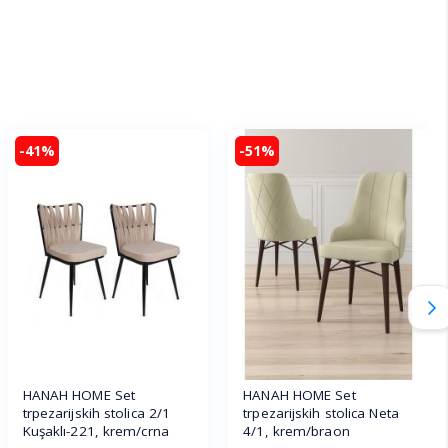
-41%
-51%
HANAH HOME Set
HANAH HOME Set
trpezarijskih stolica 2/1
trpezarijskih stolica Neta
Kuşaklı-221, krem/crna
4/1, krem/braon