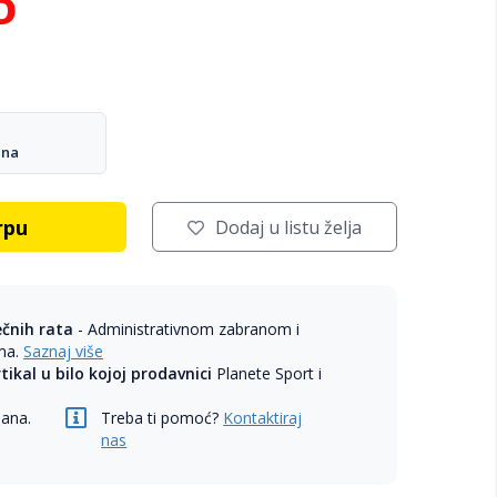
D
ana
rpu
Dodaj u listu želja
ečnih rata
- Administrativnom zabranom i
ama.
Saznaj više
rtikal u bilo kojoj prodavnici
Planete Sport i
dana.
Treba ti pomoć?
Kontaktiraj
nas