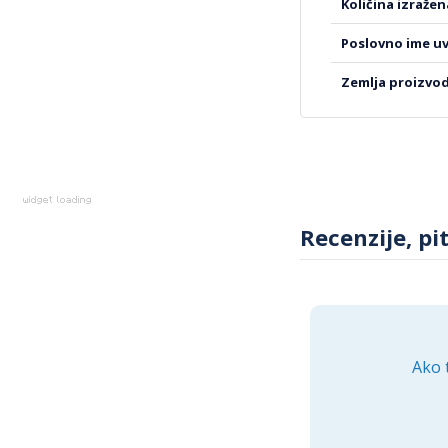
količina izraže
poslovno ime u
zemlja proizvo
Recenzije, pi
Ako 