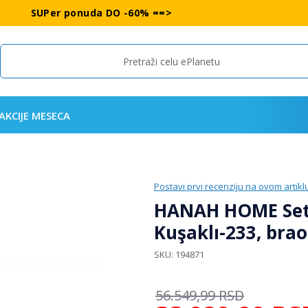
SUPer ponuda DO -60% ==>
Search
AKCIJE MESECA
Postavi prvi recenziju na ovom artikl
HANAH HOME Set t
Kuşaklı-233, bra
SKU
194871
56.549,99
RSD