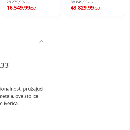
28.279,99
88.849,99
RSD
RSD
16.549,99
43.829,99
RSD
RSD
233
ionalnost, pružajući
tala, ove stolice
e iverica