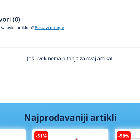
ori (0)
 sa ovim artiklom?
Postavi pitanje
Još uvek nema pitanja za ovaj artikal.
Najprodavaniji artikli
-51%
-58%