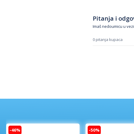
Pitanja i odgov
Imaš nedoumicu u vezi
0 pitanja kupaca
-46%
-50%