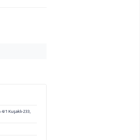
h čini idealnim za
jnirane da izdrže
ticiranom izgledu i
 jednostavna za
e radi o porodičnim
 crna, lako se
4/1 Kuşaklı-233,
, udobnosti i
lice su idealan izbor
ora.