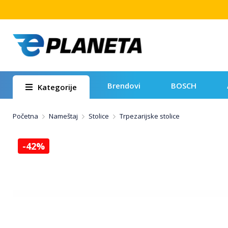
Brendovi
BOSCH
Kategorije
Početna
Nameštaj
Stolice
Trpezarijske stolice
-42%