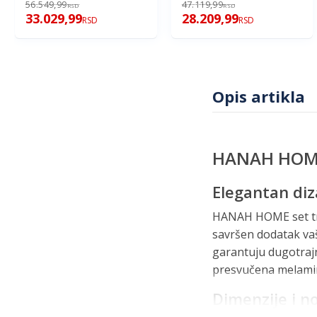
56.549,99
47.119,99
RSD
RSD
33.029,99
28.209,99
RSD
RSD
Opis artikla
HANAH HOME S
Elegantan diza
HANAH HOME set trpe
savršen dodatak va
garantuju dugotrajn
presvučena melamino
Dimenzije i n