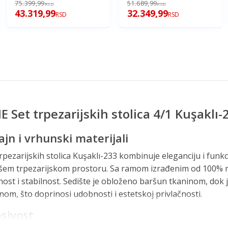
75.399,99
51.689,99
RSD
RSD
43.319,99
32.349,99
RSD
RSD
et trpezarijskih stolica 4/1 Kuşaklı-
jn i vrhunski materijali
zarijskih stolica Kuşaklı-233 kombinuje eleganciju i funkc
šem trpezarijskom prostoru. Sa ramom izrađenim od 100% me
ost i stabilnost. Sedište je obloženo baršun tkaninom, dok j
m, što doprinosi udobnosti i estetskoj privlačnosti.
osivost