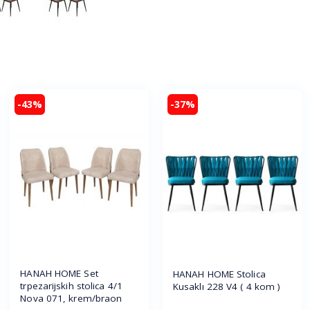
-43%
-37%
HANAH HOME Set
HANAH HOME Stolica
trpezarijskih stolica 4/1
Kusaklı 228 V4 ( 4 kom )
Nova 071, krem/braon