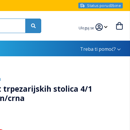
Status porudžbine
Uloguj se
Treba ti pomoć?
u
rpezarijskih stolica 4/1
on/crna