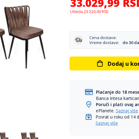
33.029,99
RS
Ušteda
23.520,00
RSD
Cena dostave:
Vreme dostave:
do 30 d
Dodaj u ko
Plaćanje do 18 mes
Banca Intesa kartic
Poruči i plati ovaj a
ePlanete.
Saznaj više
Povrat u roku od 14 
Saznaj više