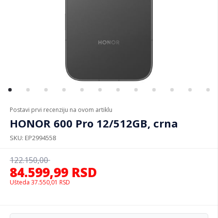
Postavi prvi recenziju na ovom artiklu
HONOR 600 Pro 12/512GB, crna
SKU
EP2994558
122.150,00
84.599,99
RSD
Ušteda
37.550,01
RSD