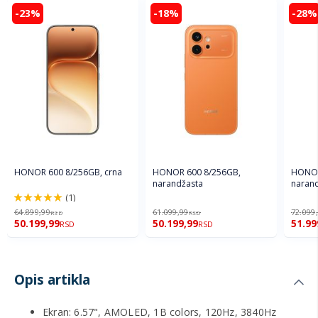
-23%
-18%
-28%
HONOR 600 8/256GB, crna
HONOR 600 8/256GB,
HONOR
narandžasta
naran
(1)
100%
64.899,99
61.099,99
72.099
RSD
RSD
50.199,99
50.199,99
51.99
RSD
RSD
Opis artikla
Ekran: 6.57", AMOLED, 1B colors, 120Hz, 3840Hz