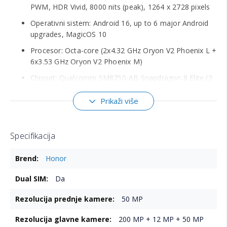
PWM, HDR Vivid, 8000 nits (peak), 1264 x 2728 pixels
Operativni sistem: Android 16, up to 6 major Android
upgrades, MagicOS 10
Procesor: Octa-core (2x4.32 GHz Oryon V2 Phoenix L +
6x3.53 GHz Oryon V2 Phoenix M)
Chipset: Qualcomm SM8750-AB Snapdragon 8 Elite (3
nm)
Prikaži više
GPU: Adreno 830 (1200 MHz)
RAM: 12 GB
Specifikacija
Interna memorija: 512 GB
Više
Zadnja kamera: 200 MP + 50 MP + 12 MP
Honor
informacija
Prednja kamera: 50 MP
Da
WiFi: Wi-Fi 802.11 a/b/g/n/ac/6/7, dual-band or tri-
band, Wi-Fi Direct
50 MP
Bluetooth: 6.0, A2DP, LE, aptX HD, aptX Adaptive, aptX
200 MP + 12 MP + 50 MP
Lossless, LHDC 5