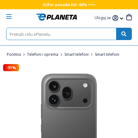
SUPer ponuda DO -60% ==>
Uloguj se
Početna
Telefoni i oprema
Smart telefoni
Smart telefoni
-31%