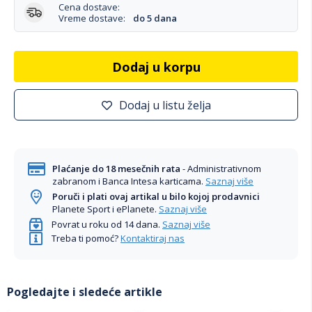
Cena dostave:
Vreme dostave:
do 5 dana
Dodaj u korpu
Dodaj u listu želja
Plaćanje do 18 mesečnih rata
- Administrativnom
zabranom i Banca Intesa karticama.
Saznaj više
Poruči i plati ovaj artikal u bilo kojoj prodavnici
Planete Sport i ePlanete.
Saznaj više
Povrat u roku od 14 dana.
Saznaj više
Treba ti pomoć?
Kontaktiraj nas
Pogledajte i sledeće artikle