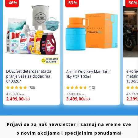
-46%
-53%
-50%
DUEL Set deterdženata za
eHome
Armaf Odyssey Mandarin
pranje veša sa dodacima
metaln
Sky EDP 100ml
6400267
150x7
(86)
(10)
98%
94%
96%
4.610,00
7.500,00
4.579,
RSD
RSD
2.499,00
3.499,00
2.299
RSD
RSD
Prijavi se za naš newsletter i saznaj na vreme sve
o novim akcijama i specijalnim ponudama!