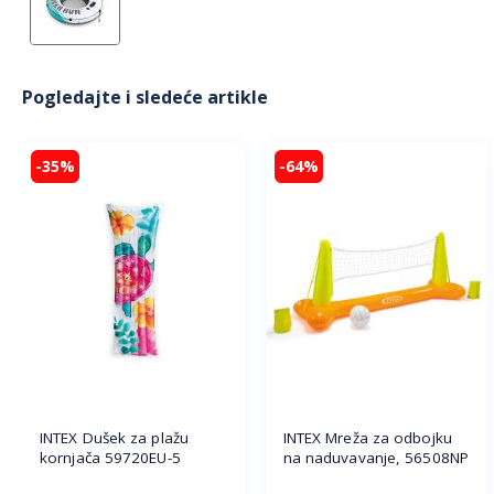
Pogledajte i sledeće artikle
-35%
-64%
INTEX Dušek za plažu
INTEX Mreža za odbojku
kornjača 59720EU-5
na naduvavanje, 56508NP