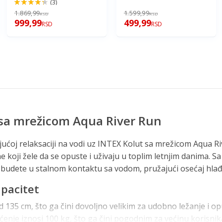
(3)
86%
1.869,99
1.599,99
RSD
RSD
999,99
499,99
RSD
RSD
 sa mrežicom Aqua River Run
jućoj relaksaciji na vodi uz INTEX Kolut sa mrežicom Aqua Ri
e koji žele da se opuste i uživaju u toplim letnjim danima. 
udete u stalnom kontaktu sa vodom, pružajući osećaj hlađe
apacitet
 135 cm, što ga čini dovoljno velikim za udobno ležanje i op
nje iznosi 100 kg, što ga čini pogodnim za većinu korisnika.