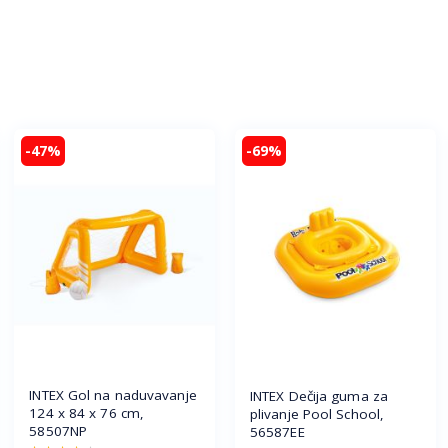
-47%
-69%
INTEX Gol na naduvavanje
INTEX Dečija guma za
124 x 84 x 76 cm,
plivanje Pool School,
58507NP
56587EE