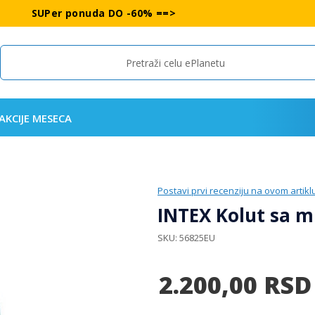
SUPer ponuda DO -60% ==>
Search
AKCIJE MESECA
Postavi prvi recenziju na ovom artikl
INTEX Kolut sa m
SKU
56825EU
2.200,00
RSD