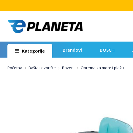
Brendovi
BOSCH
Kategorije
Početna
Bašta i dvorište
Bazeni
Oprema za more i plažu