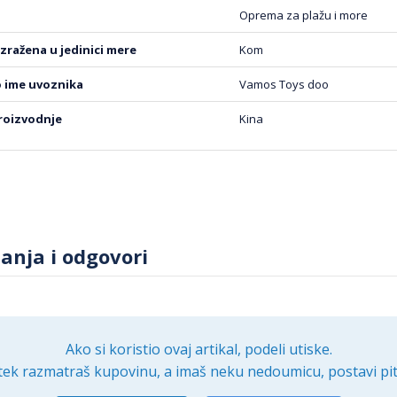
Oprema za plažu i more
m letnjem danu uz INTEX Kolut sa mrežicom Aqua River Run,
 traže udobnost i praktičnost.
 izražena u jedinici mere
Kom
o ime uvoznika
Vamos Toys doo
proizvodnje
Kina
tanja i odgovori
Ako si koristio ovaj artikal, podeli utiske.
tek razmatraš kupovinu, a imaš neku nedoumicu, postavi pit