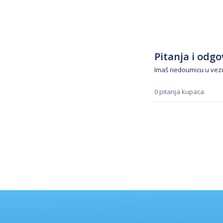
Pitanja i odgov
Imaš nedoumicu u vezi
0 pitanja kupaca