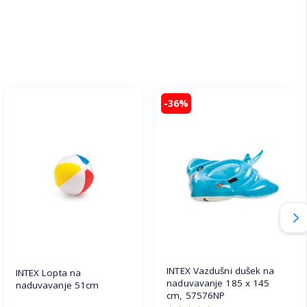
-36%
INTEX Vazdušni dušek na
INTEX Lopta na
naduvavanje 185 x 145
naduvavanje 51cm
cm, 57576NP