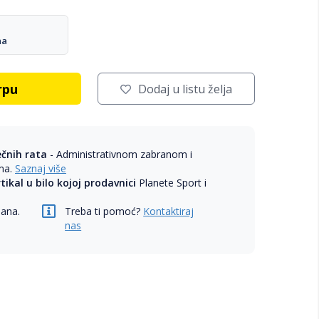
na
rpu
Dodaj u listu želja
ečnih rata
- Administrativnom zabranom i
ama.
Saznaj više
rtikal u bilo kojoj prodavnici
Planete Sport i
dana.
Treba ti pomoć?
Kontaktiraj
nas