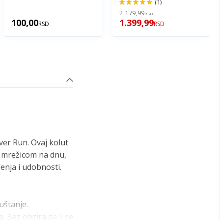
(1)
100%
2.179,99
RSD
100,00
1.399,99
RSD
RSD
ver Run. Ovaj kolut
Sa mrežicom na dnu,
nja i udobnosti.
uštanje.
 Bez obzira da li se