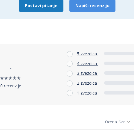
Postavi pitanje
Napiši recenziju
5 zvezdica
4 zvezdica
-
3 zvezdica
2 zvezdica
0 recenzije
1 zvezdica
Ocena