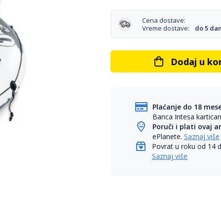
Cena dostave:
Vreme dostave:
do 5 da
Dodaj u ko
Plaćanje do 18 mes
Banca Intesa kartic
Poruči i plati ovaj a
ePlanete.
Saznaj više
Povrat u roku od 14 
Saznaj više