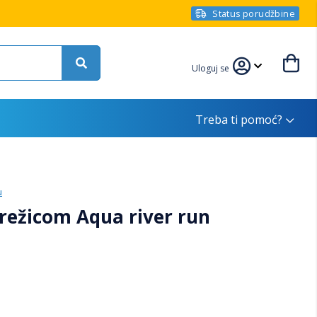
Status porudžbine
Uloguj se
Treba ti pomoć?
u
režicom Aqua river run