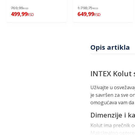
769,99
1.798,75
RSD
RSD
499,99
649,99
RSD
RSD
Opis artikla
INTEX Kolut
Uživajte u osvežava
je savršen za sve on
omogućava vam da b
Dimenzije i k
Kolut ima prečnik od
Maksimalno optereće