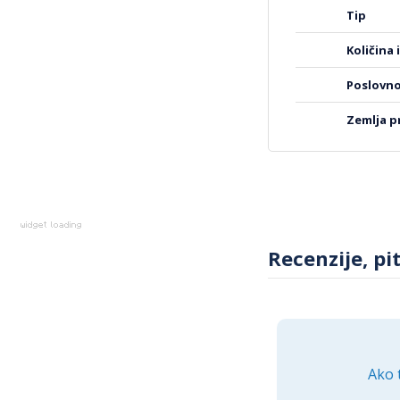
tip
Uživajte u savršeno
ljubitelje vode koji
količina
poslovn
zemlja 
Recenzije, pi
Ako 