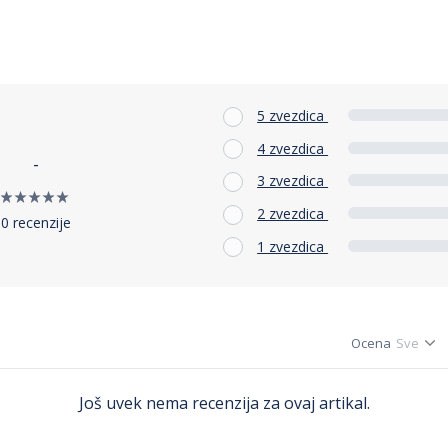
5 zvezdica
4 zvezdica
-
3 zvezdica
2 zvezdica
0 recenzije
1 zvezdica
Ocena
Još uvek nema recenzija za ovaj artikal.