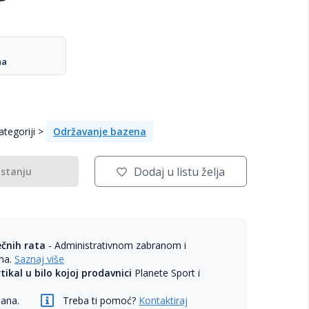
na
tegoriji >
Održavanje bazena
Dodaj u listu želja
 stanju
ečnih rata
- Administrativnom zabranom i
ama.
Saznaj više
rtikal u bilo kojoj prodavnici
Planete Sport i
dana.
Treba ti pomoć?
Kontaktiraj