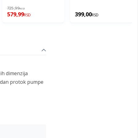
725,99
RSD
579,99
399,00
RSD
RSD
ih dimenzija
hodan protok pumpe