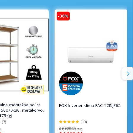
-38%
lna montažna polica
FOX Inverter klima FAC-12INJP62
150x70x30, metal-drvo,
175kg)
(7)
(19)
100%
39.999,99
D
RSD