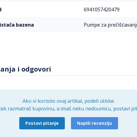
d
6941057420479
 čistača bazena
Pumpe za prečišćavanj
tanja i odgovori
Ako si koristio ovaj artikal, podeli utiske.
tek razmatraš kupovinu, a imaš neku nedoumicu, postavi pit
Postavi pitanje
Napiši recenziju