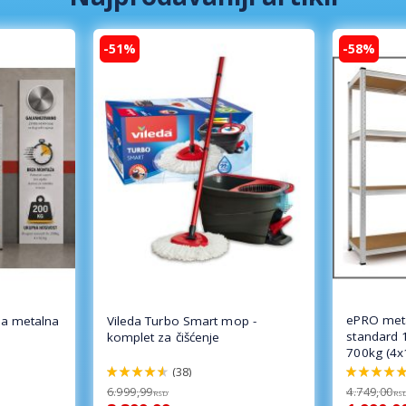
-51%
-58%
ePRO meta
a metalna
Vileda Turbo Smart mop -
standard 
komplet za čišćenje
700kg (4x
(38)
92%
100%
6.999,99
4.749,00
RSD
RS