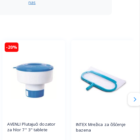
nas
-20%
AVENLI Plutajući dozator
INTEX Mrežica za čišćenje
za hlor 7" 3" tablete
bazena