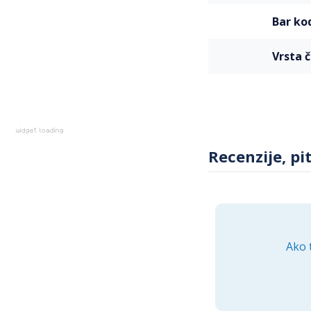
bar ko
vrsta
Recenzije, pi
Ako 