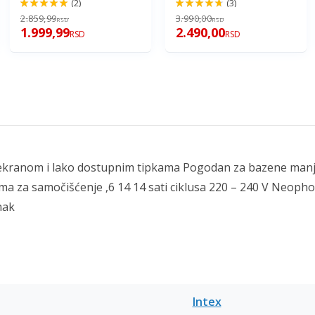
(2)
(3)
100%
94%
2.859,99
3.990,00
RSD
RSD
1.999,99
2.490,00
RSD
RSD
 ekranom i lako dostupnim tipkama Pogodan za bazene manj
a za samočišćenje ,6 14 14 sati ciklusa 220 – 240 V Neop
nak
Intex