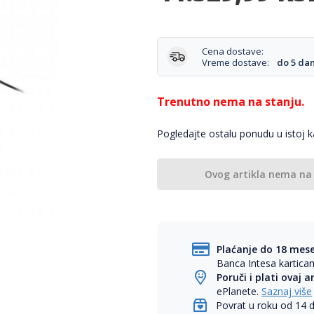
Cena dostave:
Vreme dostave:
do 5 da
Trenutno nema na stanju.
Pogledajte ostalu ponudu u istoj ka
Ovog artikla nema na
Plaćanje do 18 mes
Banca Intesa kartic
Poruči i plati ovaj a
ePlanete.
Saznaj više
Povrat u roku od 14 