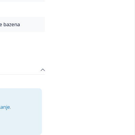
e bazena
anje.