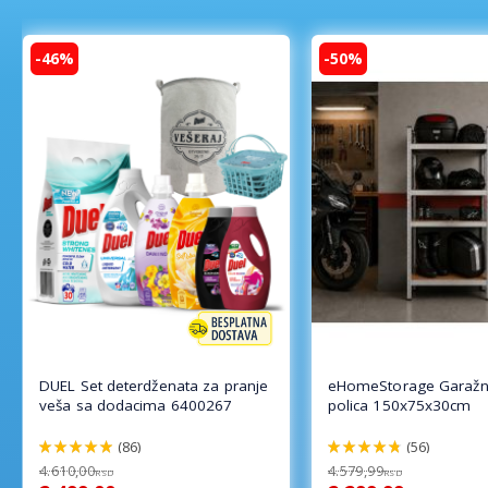
-46%
-50%
DUEL Set deterdženata za pranje
eHomeStorage Garažn
veša sa dodacima 6400267
polica 150x75x30cm
(86)
(56)
98%
96%
4.610,00
4.579,99
RSD
RSD