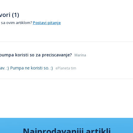
ori (1)
 sa ovim artiklom?
Postavi pitanje
 pumpa koristi so za preciscavanje?
Marina
v. :) Pumpa ne koristi so. :)
ePlaneta tim
Najprodavaniji artikli