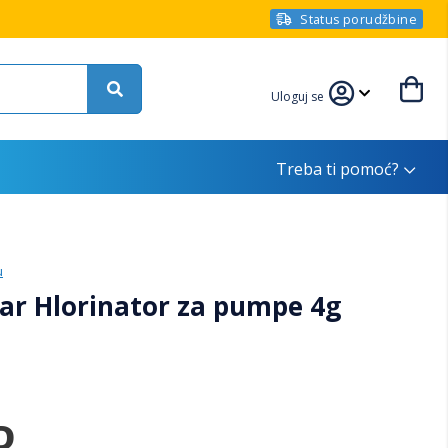
Status porudžbine
Uloguj se
Treba ti pomoć?
u
ear Hlorinator za pumpe 4g
D