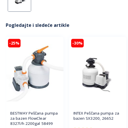
Pogledajte i sledeće artikle
-25%
-30%
INTEX Peščana pumpa za
BESTWAY Peščana pumpa
bazen SX3200, 26652
za bazen FlowClear
8327l/h 2200gal 58499