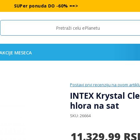
SUPer ponuda DO -60% ==>
Search
AKCIJE MESECA
Postavi prvi recenziju na ovom artikl
INTEX Krystal Cl
hlora na sat
SKU
26664
11.329,99
RS