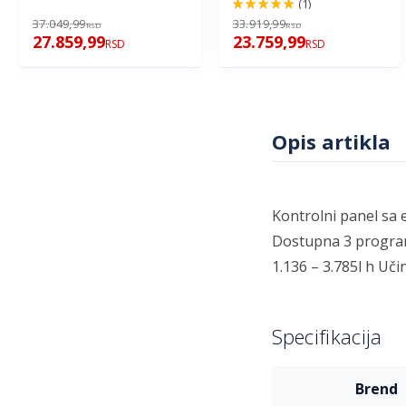
(1)
100%
37.049,99
33.919,99
RSD
RSD
27.859,99
23.759,99
RSD
RSD
Opis artikla
Kontrolni panel sa
Dostupna 3 program
1.136 – 3.785l h Uči
Specifikacija
Više
brend
informacija