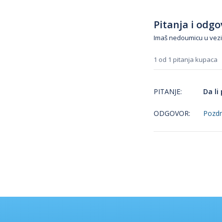
Pitanja i odgov
Imaš nedoumicu u vezi
1 od 1 pitanja kupaca
PITANJE:
Da li
ODGOVOR:
Pozdra