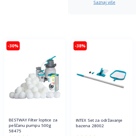
Saznaj više
-30%
-38%
BESTWAY Filter loptice za
INTEX Set za održavanje
peščanu pumpu 500g
bazena 28002
58475