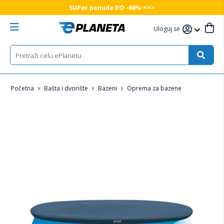
SUPer ponuda DO -60% ==>
Uloguj se
Početna
Bašta i dvorište
Bazeni
Oprema za bazene