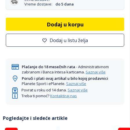
Vreme dostave:
do 5 dana
Dodaj u korpu
Dodaj u listu želja
Plaćanje do 18 mesečnih rata
- Administrativnom
zabranom i Banca Intesa karticama.
Saznaj više
Poruči i plati ovaj artikal u bilo kojoj prodavnici
Planete Sport i ePlanete.
Saznaj više
Povrat u roku od 14 dana.
Saznaj više
Treba ti pomoć?
Kontaktiraj nas
Pogledajte i sledeće artikle