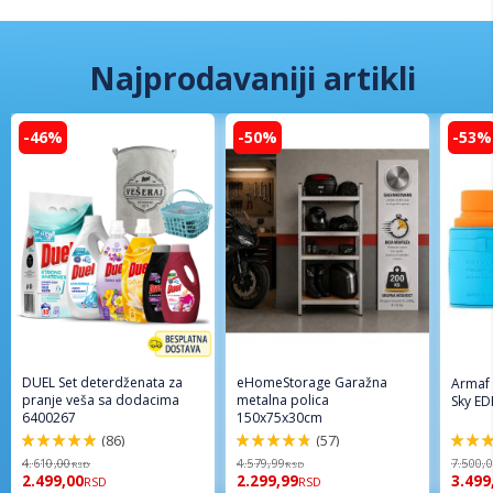
Najprodavaniji artikli
-46%
-50%
-53%
DUEL Set deterdženata za
eHomeStorage Garažna
Armaf
pranje veša sa dodacima
metalna polica
Sky ED
6400267
150x75x30cm
(86)
(57)
98%
96%
94%
4.610,00
4.579,99
7.500,
RSD
RSD
2.499,00
2.299,99
3.499
RSD
RSD