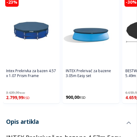
-23%
-30%
Intex Prekrivka za bazen 4.57
BESTWA
INTEX Prekrivač za bazene
x 1.07 Prism Frame
5.49m
3.05m Easy set
3.639,99
6.659,
RSD
900,00
2.799,99
4.659
RSD
RSD
Opis artikla