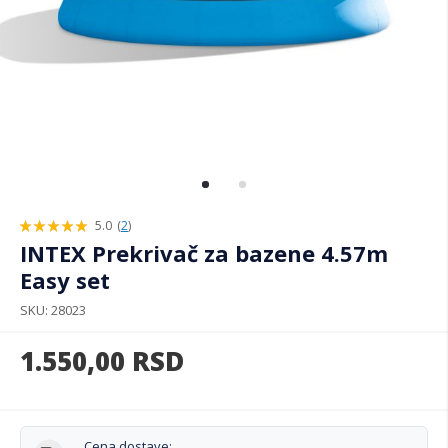
5.0
(
2
)
100%
INTEX Prekrivač za bazene 4.57m
Easy set
SKU
28023
1.550,00
RSD
Cena dostave: