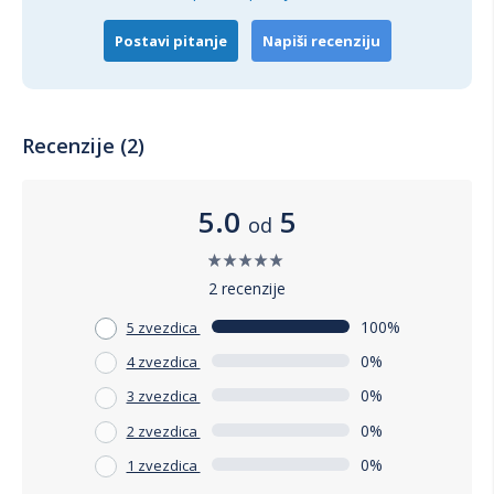
ostati bistra i sveža, a vi ćete moći da uživate u bezbrižnom
kupanju tokom cele sezone.
Postavi pitanje
Napiši recenziju
Recenzije (2)
5.0
5
od
2 recenzije
100%
5 zvezdica
0%
4 zvezdica
0%
3 zvezdica
0%
2 zvezdica
0%
1 zvezdica