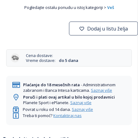
Pogledajte ostalu ponudu u istoj kategoriji >
Veš
Dodaj u listu želja
Cena dostave:
Vreme dostave:
do 5 dana
Plaćanje do 18 mesečnih rata
- Administrativnom
zabranom i Banca Intesa karticama.
Saznaj više
Poruči i plati ovaj artikal u bilo kojoj prodavnici
Planete Sport i ePlanete.
Saznaj više
Povrat u roku od 14 dana.
Saznaj više
Treba ti pomoć?
Kontaktiraj nas