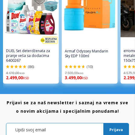
DUEL Set deterdženata za
eHome
Armaf Odyssey Mandarin
pranje veša sa dodacima
metaln
Sky EDP 100ml
6400267
150x7
(86)
(10)
98%
94%
96%
4.610,00
7.500,00
4.579,
RSD
RSD
2.499,00
3.499,00
2.299
RSD
RSD
Prijavi se za naš newsletter i saznaj na vreme sve
o novim akcijama i specijalnim ponudama!
Prijava