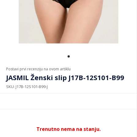
Postavi prvi recenziju na ovom artiklu
JASMIL Ženski slip J17B-12S101-B99
SKU
J17B-12S101-B99-J
Trenutno nema na stanju.