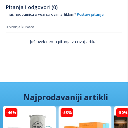
Pitanja i odgovori (0)
Imaš nedoumicu u vezi sa ovim artiklom?
Postavi pitanje
0 pitanja kupaca
Još uvek nema pitanja za ovaj artikal.
Najprodavaniji artikli
-46%
-53%
-50%