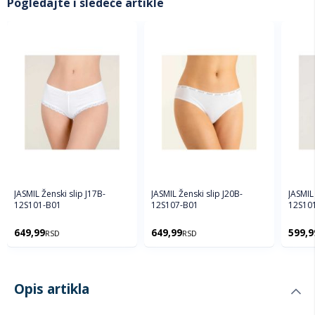
Pogledajte i sledeće artikle
JASMIL Ženski slip J17B-
JASMIL Ženski slip J20B-
JASMIL 
12S101-B01
12S107-B01
12S10
649,99
649,99
599,9
RSD
RSD
Opis artikla