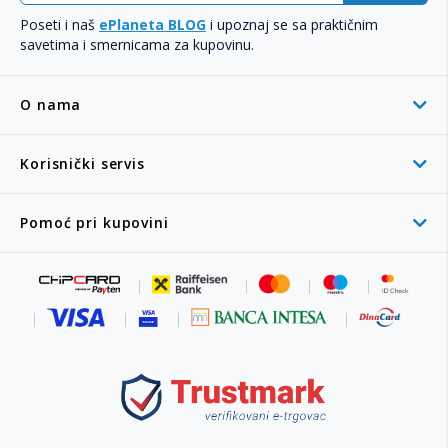
Poseti i naš
ePlaneta BLOG
i upoznaj se sa praktičnim
savetima i smernicama za kupovinu.
O nama
Korisnički servis
Pomoć pri kupovini