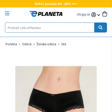
SUPer ponuda DO -60% ==>
Uloguj se
Početna
Odeća
Ženska odeća
Veš