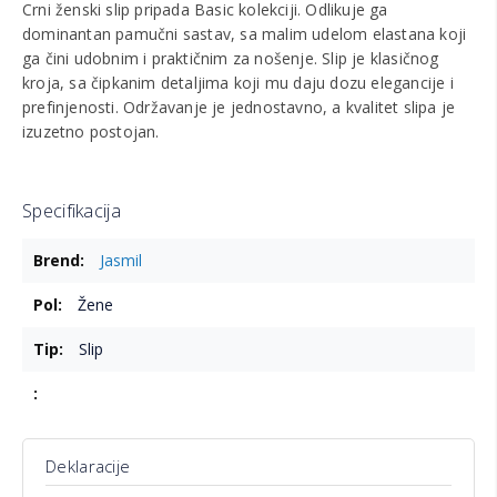
Crni ženski slip pripada Basic kolekciji. Odlikuje ga
dominantan pamučni sastav, sa malim udelom elastana koji
ga čini udobnim i praktičnim za nošenje. Slip je klasičnog
kroja, sa čipkanim detaljima koji mu daju dozu elegancije i
prefinjenosti. Održavanje je jednostavno, a kvalitet slipa je
izuzetno postojan.
Specifikacija
Više
Jasmil
informacija
Žene
Slip
Deklaracije
Više