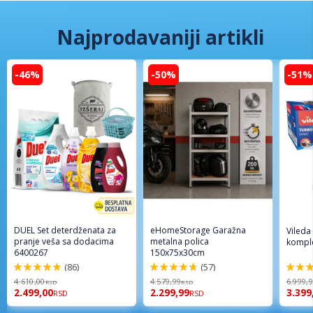
Najprodavaniji artikli
-46%
-50%
-51%
DUEL Set deterdženata za
eHomeStorage Garažna
Vileda
pranje veša sa dodacima
metalna polica
komple
6400267
150x75x30cm
(86)
(57)
98%
96%
92%
4.610,00
4.579,99
6.999,
RSD
RSD
2.499,00
2.299,99
3.399
RSD
RSD