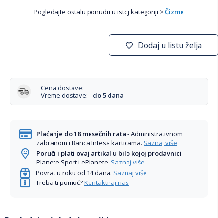
Pogledajte ostalu ponudu u istoj kategoriji >
Čizme
Dodaj u listu želja
Cena dostave:
Vreme dostave:
do 5 dana
Plaćanje do 18 mesečnih rata
- Administrativnom
zabranom i Banca Intesa karticama.
Saznaj više
Poruči i plati ovaj artikal u bilo kojoj prodavnici
Planete Sport i ePlanete.
Saznaj više
Povrat u roku od 14 dana.
Saznaj više
Treba ti pomoć?
Kontaktiraj nas