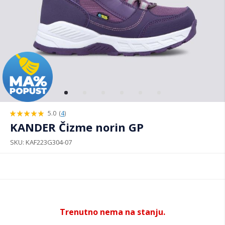
5.0
(
4
)
100%
KANDER Čizme norin GP
SKU
KAF223G304-07
Trenutno nema na stanju.