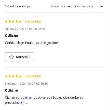
1-4 od 4 recenzija
Ocena
Preporuka!
Nikola | 2025-12-05 16:28:05
Odlicne
Cerkica ih je imala i prosle godine
Korisno
0
Preporuka!
Snežana | 2024-12-27 06:46:50
Odlične
Čizme su odlične, udobne su i tople, obe ćerke su
prezadovoljne.