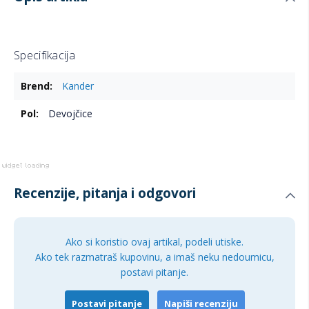
Specifikacija
Više
Kander
informacija
Devojčice
Recenzije, pitanja i odgovori
Ako si koristio ovaj artikal, podeli utiske.
Ako tek razmatraš kupovinu, a imaš neku nedoumicu,
postavi pitanje.
Postavi pitanje
Napiši recenziju