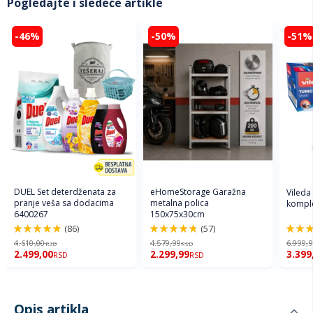
Pogledajte i sledeće artikle
-46%
-50%
-51%
DUEL Set deterdženata za
eHomeStorage Garažna
Vileda
pranje veša sa dodacima
metalna polica
komple
6400267
150x75x30cm
(86)
(57)
98%
96%
92%
4.610,00
4.579,99
6.999,
RSD
RSD
2.499,00
2.299,99
3.399
RSD
RSD
Opis artikla