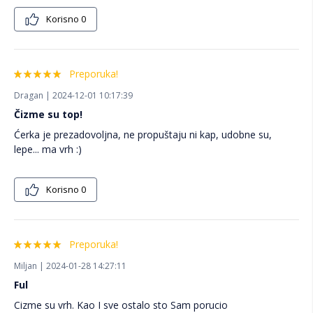
Korisno
0
Preporuka!
Dragan | 2024-12-01 10:17:39
Čizme su top!
Ćerka je prezadovoljna, ne propuštaju ni kap, udobne su,
lepe... ma vrh :)
Korisno
0
Preporuka!
Miljan | 2024-01-28 14:27:11
Ful
Cizme su vrh. Kao I sve ostalo sto Sam porucio