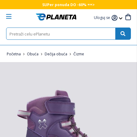
SUPer ponuda DO -60% ==>
Uloguj se
Početna
Obuća
Dečija obuća
Čizme