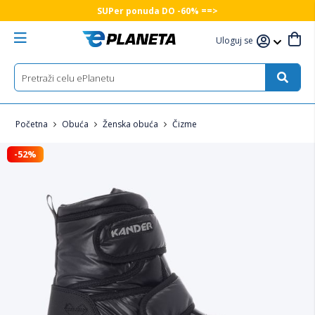
SUPer ponuda DO -60% ==>
Uloguj se
Početna
Obuća
Ženska obuća
Čizme
-52%