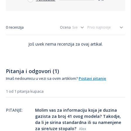
0 recenzija
Ocena
Još uvek nema recenzija za ovaj artikal.
Pitanja i odgovori (1)
Imaš nedoumicu u vezi sa ovim artiklom?
Postavi pitanje
1 od 1 pitanja kupaca
PITANJE:
Molim vas za informaciju koja je duzina
gazista za broj 41 ovog modela? Takodje,
da li je sirina standardna ili su namenjene
za sire/uze stopalo?
Alex