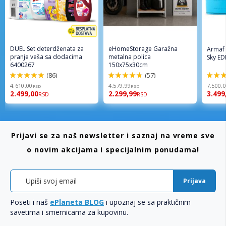
DUEL Set deterdženata za
eHomeStorage Garažna
Armaf
pranje veša sa dodacima
metalna polica
Sky ED
6400267
150x75x30cm
(86)
(57)
98%
96%
94%
4.610,00
4.579,99
7.500,
RSD
RSD
2.499,00
2.299,99
3.499
RSD
RSD
Prijavi se za naš newsletter i saznaj na vreme sve
o novim akcijama i specijalnim ponudama!
Prijava
Poseti i naš
ePlaneta BLOG
i upoznaj se sa praktičnim
savetima i smernicama za kupovinu.