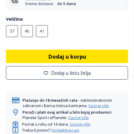
Vreme dostave:
do 5 dana
Veličina
37
40
41
Dodaj u korpu
Dodaj u listu želja
Plaćanje do 18 mesečnih rata
- Administrativnom
zabranom i Banca Intesa karticama.
Saznaj više
Poruči i plati ovaj artikal u bilo kojoj prodavnici
Planete Sport i ePlanete.
Saznaj više
Povrat u roku od 14 dana.
Saznaj više
Treba ti pomoć?
Kontaktiraj nas