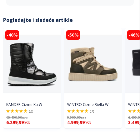
Pogledajte i sledeće artikle
-40%
-50%
-46%
KANDER Cizme Ka W
WINTRO Cizme Riella W
WINTR
(2)
(7)
100%
100%
100%
10.499,99
9.999,99
6.499,
RSD
RSD
6.299,99
4.999,99
3.499
RSD
RSD