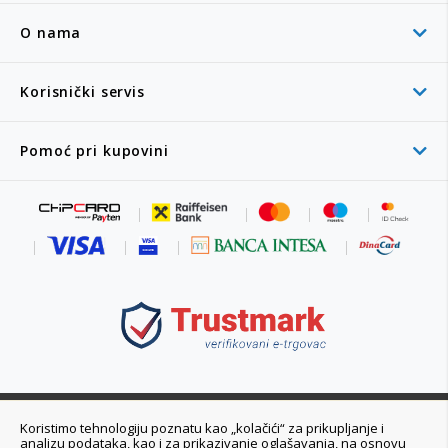
O nama
Korisnički servis
Pomoć pri kupovini
011 6355 550
Koristimo tehnologiju poznatu kao „kolačići“ za prikupljanje i
analizu podataka, kao i za prikazivanje oglašavanja, na osnovu