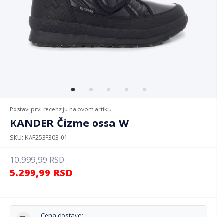
Postavi prvi recenziju na ovom artiklu
KANDER Čizme ossa W
SKU
KAF253F303-01
10.999,99
RSD
5.299,99
RSD
Cena dostave: