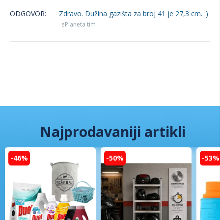
ODGOVOR:
Zdravo. Dužina gazišta za broj 41 je 27,3 cm. :)
ePlaneta tim
Najprodavaniji artikli
-46%
-50%
-53%