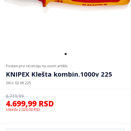
Postavi prvi recenziju na ovom artiklu
KNIPEX Klešta kombin.1000v 225
SKU
02 06 225
6.719,99
4.699,99
RSD
Ušteda
2.020,00
RSD