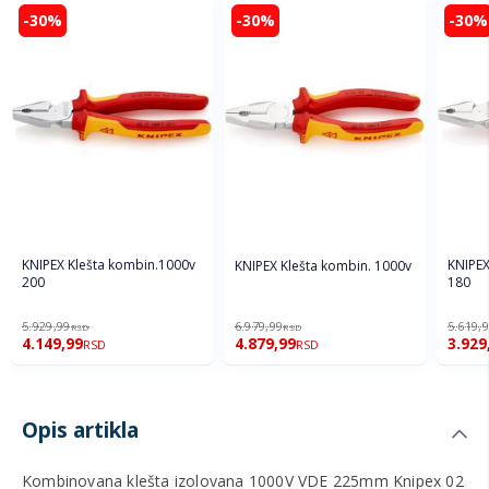
-30%
-30%
-30%
KNIPEX Klešta kombin.1000v
KNIPEX
KNIPEX Klešta kombin. 1000v
200
180
5.929,99
6.979,99
5.619,
RSD
RSD
4.149,99
4.879,99
3.929
RSD
RSD
Opis artikla
Kombinovana klešta izolovana 1000V VDE 225mm Knipex 02