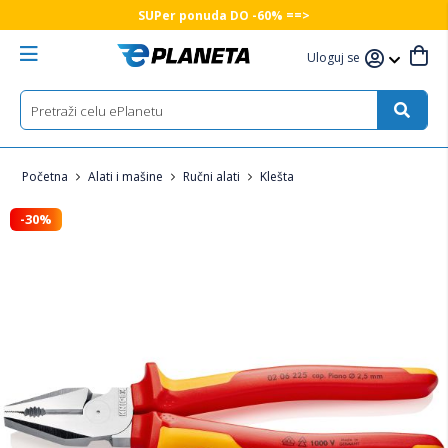
SUPer ponuda DO -60% ==>
Uloguj se
Početna
Alati i mašine
Ručni alati
Klešta
-30%