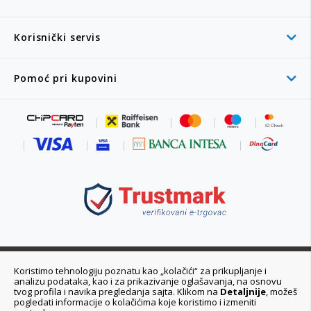
Korisnički servis
Pomoć pri kupovini
011 6355 550
Koristimo tehnologiju poznatu kao „kolačići“ za prikupljanje i
analizu podataka, kao i za prikazivanje oglašavanja, na osnovu
Ponedeljak - Petak 08:00 - 20:00h
tvog profila i navika pregledanja sajta. Klikom na
Detaljnije
, možeš
pogledati informacije o kolačićima koje koristimo i izmeniti