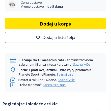
Cena dostave:
Vreme dostave:
do 5 dana
Dodaj u korpu
Dodaj u listu želja
Plaćanje do 18 mesečnih rata
- Administrativnom
zabranom i Banca Intesa karticama.
Saznaj više
Poruči i plati ovaj artikal u bilo kojoj prodavnici
Planete Sport i ePlanete.
Saznaj više
Povrat u roku od 14 dana.
Saznaj više
Treba ti pomoć?
Kontaktiraj nas
Pogledajte i sledeće artikle