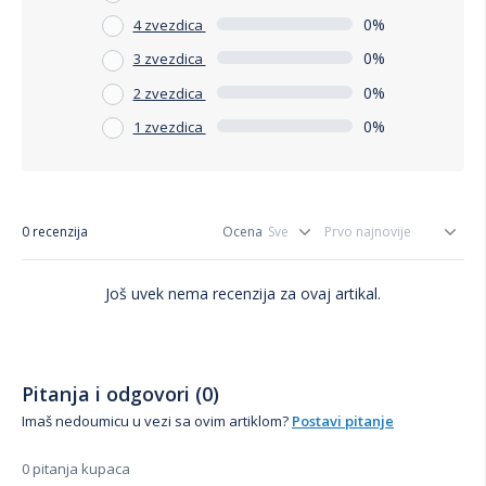
0%
4 zvezdica
0%
3 zvezdica
0%
2 zvezdica
0%
1 zvezdica
0 recenzija
Ocena
Još uvek nema recenzija za ovaj artikal.
Pitanja i odgovori (0)
Imaš nedoumicu u vezi sa ovim artiklom?
Postavi pitanje
0 pitanja kupaca