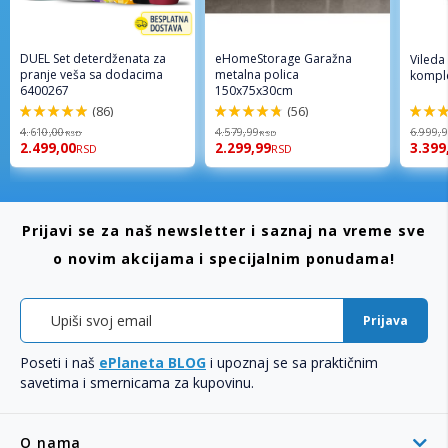
DUEL Set deterdženata za
eHomeStorage Garažna
Vileda
pranje veša sa dodacima
metalna polica
komple
6400267
150x75x30cm
(86)
(56)
98%
96%
92%
4.610,00
4.579,99
6.999,
RSD
RSD
2.499,00
2.299,99
3.399
RSD
RSD
Prijavi se za naš newsletter i saznaj na vreme sve
o novim akcijama i specijalnim ponudama!
Prijava
Poseti i naš
ePlaneta BLOG
i upoznaj se sa praktičnim
savetima i smernicama za kupovinu.
O nama