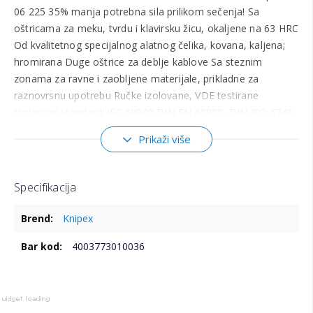
06 225 35% manja potrebna sila prilikom sečenja! Sa
oštricama za meku, tvrdu i klavirsku žicu, okaljene na 63 HRC
Od kvalitetnog specijalnog alatnog čelika, kovana, kaljena;
hromirana Duge oštrice za deblje kablove Sa steznim
zonama za ravne i zaobljene materijale, prikladne za
raznovrsnu upotrebu Ručke izolovane, VDE testirane
Izolacioni standardi IEC 60900 DIN EN 60900, DIN ISO 5746
Dužina: 225mm Bakarni kabl Ø 14 mm Tvrda žica Ø 3,0 mm
Prikaži više
Klavir žica Ø 2,5 mm Težina 401g
Specifikacija
Više
Knipex
informacija
4003773010036