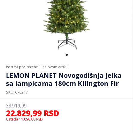
Postavi prvi recenziju na ovom artiklu
LEMON PLANET Novogodišnja jelka
sa lampicama 180cm Kilington Fir
SKU
670217
33.919,99
22.829,99
RSD
Ušteda
11.090,00
RSD