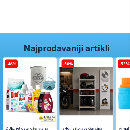
Najprodavaniji artikli
-46%
-50%
-53%
DUEL Set deterdženata za
eHomeStorage Garažna
Armaf