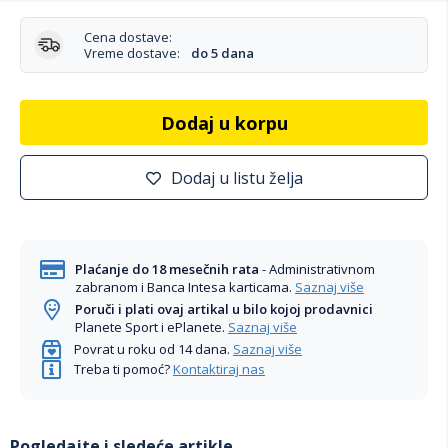
Cena dostave:
Vreme dostave:
do 5 dana
Dodaj u korpu
Dodaj u listu želja
Plaćanje do 18 mesečnih rata
- Administrativnom
zabranom i Banca Intesa karticama.
Saznaj više
Poruči i plati ovaj artikal u bilo kojoj prodavnici
Planete Sport i ePlanete.
Saznaj više
Povrat u roku od 14 dana.
Saznaj više
Treba ti pomoć?
Kontaktiraj nas
Pogledajte i sledeće artikle