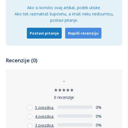
Ako si koristio ovaj artikal, podeli utiske.
Ako tek razmatraš kupovinu, a imaš neku nedoumicu,
postavi pitanje.
Postavi pitanje
Napiši recenziju
Recenzije (0)
-
0 recenzije
0%
5 zvezdica
0%
4 zvezdica
0%
3 zvezdica