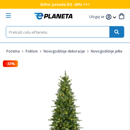
SUPer ponuda DO -60% ==>
Uloguj se
Početna
Pokloni
Novogodišnje dekoracije
Novogodišnje jelke
-33%