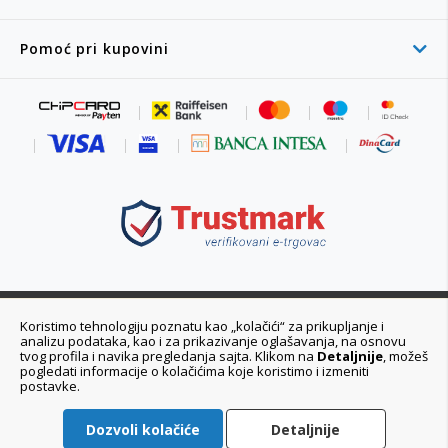
Pomoć pri kupovini
011 6355 550
Koristimo tehnologiju poznatu kao „kolačići“ za prikupljanje i
analizu podataka, kao i za prikazivanje oglašavanja, na osnovu
Ponedeljak - Petak 08:00 - 20:00h
tvog profila i navika pregledanja sajta. Klikom na
Detaljnije
, možeš
pogledati informacije o kolačićima koje koristimo i izmeniti
postavke.
Dozvoli kolačiće
Detaljnije
ePlaneta© 2021-2026 Planeta Sport d.o.o. Sva prava zadržana.