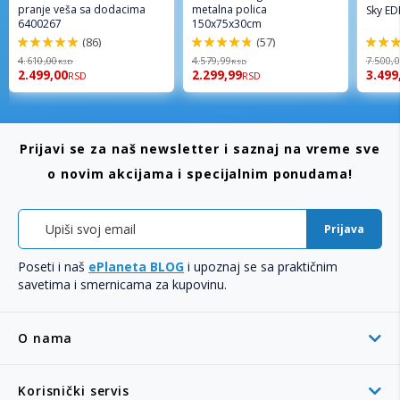
pranje veša sa dodacima
metalna polica
Sky ED
6400267
150x75x30cm
(86)
(57)
98%
96%
94%
4.610,00
4.579,99
7.500,
RSD
RSD
2.499,00
2.299,99
3.499
RSD
RSD
Prijavi se za naš newsletter i saznaj na vreme sve
o novim akcijama i specijalnim ponudama!
Prijava
Poseti i naš
ePlaneta BLOG
i upoznaj se sa praktičnim
savetima i smernicama za kupovinu.
O nama
Korisnički servis