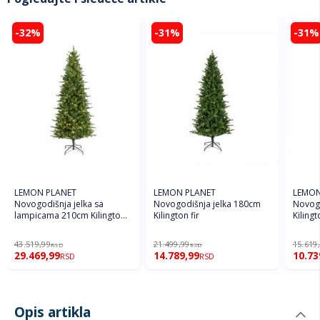
-32%
-31%
-31%
LEMON PLANET
LEMON PLANET
LEMON
Novogodišnja jelka sa
Novogodišnja jelka 180cm
Novogo
lampicama 210cm Kilington
Kilington fir
Kilingt
Fir
43.519,99
21.499,99
15.619
RSD
RSD
29.469,99
14.789,99
10.73
RSD
RSD
Opis artikla