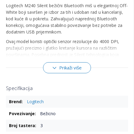
Logitech M240 Silent bežični Bluetooth miš u elegantnoj Off-
White boji savršen je izbor za tih i udoban rad u kancelariji,
kod kuće ili u pokretu. Zahvaljujući naprednoj Bluetooth
konekciji, omogućava stabilno povezivanje bez potrebe za
dodatnim USB prijemnikom.
Ovaj model koristi optički senzor rezolucije do 4000 DPI,
pružajući precizno i glatko kretanje kursora na različitim
površinama. Posebna prednost je Silent tehnologija koja
smanjuje buku klika za čak 90%, čineći ga idealnim za tiha
Prikaži više
radna okruženja.
Uz trajanje baterije do 18 meseci i napajanje putem jedne
AA baterije, Logitech M240 Silent obezbeđuje dugotrajnu
Specifikacija
upotrebu bez čestih zamena baterije. Kompaktan i lagan
dizajn čini ga odličnim saputnikom za laptop i rad u pokretu.
Više
Logitech
informacija
Ključne karakteristike:
Bežicno
Tip: bežični Bluetooth miš
3
Senzor: optički