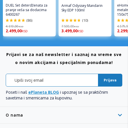
DUEL Set deterdženata za
eHome
Armaf Odyssey Mandarin
pranje veša sa dodacima
metaln
Sky EDP 100ml
6400267
150x7
(86)
(10)
98%
94%
96%
4.610,00
7.500,00
4.579,
RSD
RSD
2.499,00
3.499,00
2.299
RSD
RSD
Prijavi se za naš newsletter i saznaj na vreme sve
o novim akcijama i specijalnim ponudama!
Prijava
Poseti i naš
ePlaneta BLOG
i upoznaj se sa praktičnim
savetima i smernicama za kupovinu.
O nama