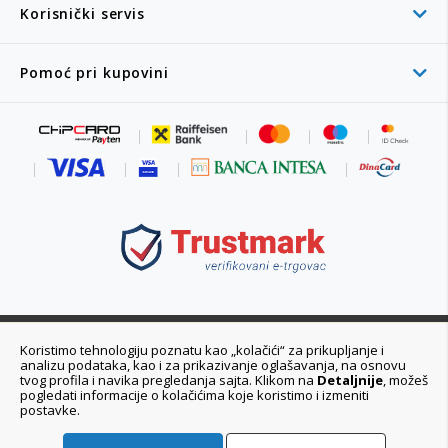
Korisnički servis
Pomoć pri kupovini
011 6355 550
Koristimo tehnologiju poznatu kao „kolačići“ za prikupljanje i
analizu podataka, kao i za prikazivanje oglašavanja, na osnovu
Ponedeljak - Petak 08:00 - 20:00h
tvog profila i navika pregledanja sajta. Klikom na
Detaljnije
, možeš
pogledati informacije o kolačićima koje koristimo i izmeniti
postavke.