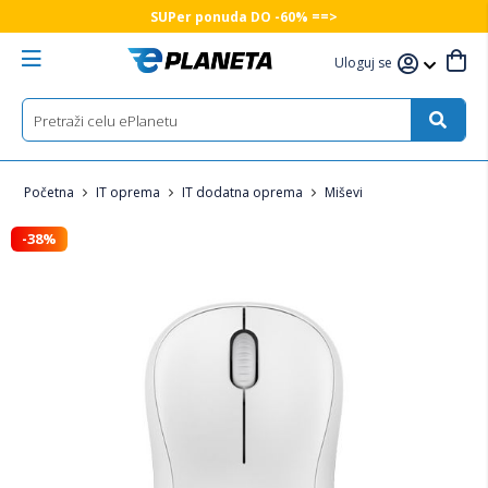
SUPer ponuda DO -60% ==>
Uloguj se
Početna
IT oprema
IT dodatna oprema
Miševi
-38%