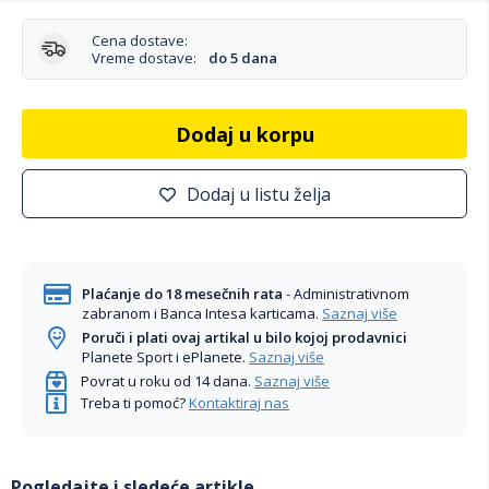
Cena dostave:
Vreme dostave:
do 5 dana
Dodaj u korpu
Dodaj u listu želja
Plaćanje do 18 mesečnih rata
- Administrativnom
zabranom i Banca Intesa karticama.
Saznaj više
Poruči i plati ovaj artikal u bilo kojoj prodavnici
Planete Sport i ePlanete.
Saznaj više
Povrat u roku od 14 dana.
Saznaj više
Treba ti pomoć?
Kontaktiraj nas
Pogledajte i sledeće artikle