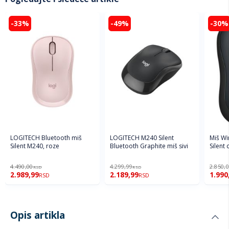
-33%
-49%
-30%
LOGITECH Bluetooth miš
LOGITECH M240 Silent
Miš Wi
Silent M240, roze
Bluetooth Graphite miš sivi
Silent
4.490,00
4.299,99
2.850,
RSD
RSD
2.989,99
2.189,99
1.990
RSD
RSD
Opis artikla