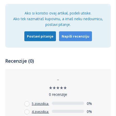
Precizan senzor visoke rezolucije
Ako si koristio ovaj artikal, podeli utiske.
Kompaktan i lagan dizajn
Ako tek razmatraš kupovinu, a imaš neku nedoumicu,
postavi pitanje.
Za koga je namenjen:
Kancelarijski i poslovni korisnici
Postavi pitanje
Napiši recenziju
Studenti i rad od kuće
Korisnici laptopova
Svi koji žele tih i praktičan miš
Recenzije (0)
-
0 recenzije
0%
5 zvezdica
0%
4 zvezdica