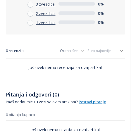
0%
3 zvezdica
0%
2 zvezdica
0%
1 zvezdica
0 recenzija
Ocena
Još uvek nema recenzija za ovaj artikal.
Pitanja i odgovori (0)
Imaš nedoumicu u vezi sa ovim artiklom?
Postavi pitanje
0 pitanja kupaca
Još uvek nema pitanja za ovaj artikal.