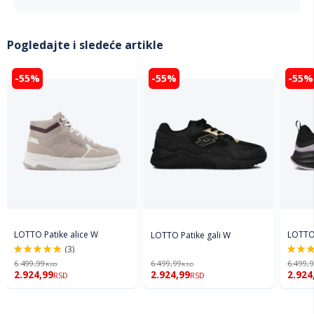
Pogledajte i sledeće artikle
-55%
-55%
-55%
LOTTO Patike alice W
LOTTO 
LOTTO Patike gali W
(3)
100%
100%
6.499,99
6.499,99
6.499,
RSD
RSD
2.924,99
2.924,99
2.924
RSD
RSD