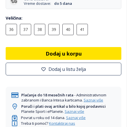
Vreme dostave:
do 5 dana
Veličina
36
37
38
39
40
41
Dodaj u korpu
Dodaj u listu želja
Plaćanje do 18 mesečnih rata
- Administrativnom
zabranom i Banca Intesa karticama.
Saznaj više
Poruči i plati ovaj artikal u bilo kojoj prodavnici
Planete Sport i ePlanete.
Saznaj više
Povrat u roku od 14 dana.
Saznaj više
Treba ti pomoć?
Kontaktiraj nas