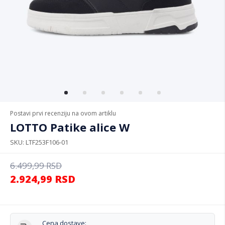
Postavi prvi recenziju na ovom artiklu
LOTTO Patike alice W
SKU
LTF253F106-01
6.499,99
RSD
2.924,99
RSD
Cena dostave: