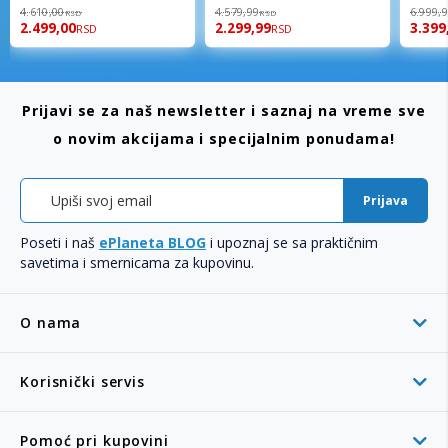
98%
96%
92%
4.610,00
4.579,99
6.999,
RSD
RSD
2.499,00
2.299,99
3.399
RSD
RSD
Prijavi se za naš newsletter i saznaj na vreme sve
o novim akcijama i specijalnim ponudama!
Prijava
Poseti i naš
ePlaneta BLOG
i upoznaj se sa praktičnim
savetima i smernicama za kupovinu.
O nama
Korisnički servis
Pomoć pri kupovini