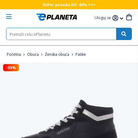
SUPer ponuda DO -60% ==>
Uloguj se
Početna
Obuća
Ženska obuća
Patike
-55%