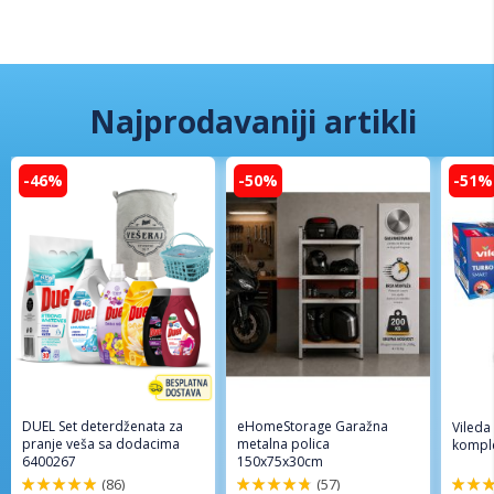
Najprodavaniji artikli
-46%
-50%
-51%
DUEL Set deterdženata za
eHomeStorage Garažna
Vileda
pranje veša sa dodacima
metalna polica
komple
6400267
150x75x30cm
(86)
(57)