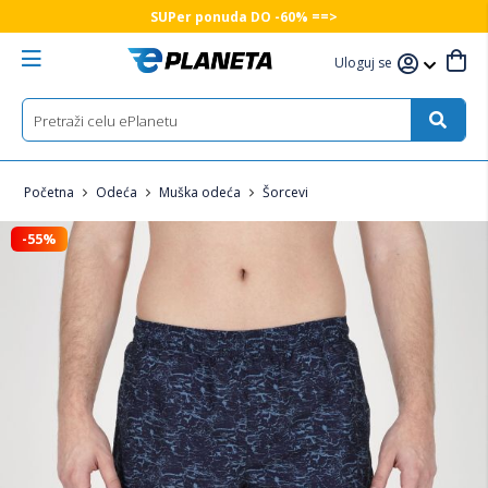
SUPer ponuda DO -60% ==>
Uloguj se
Početna
Odeća
Muška odeća
Šorcevi
-55%