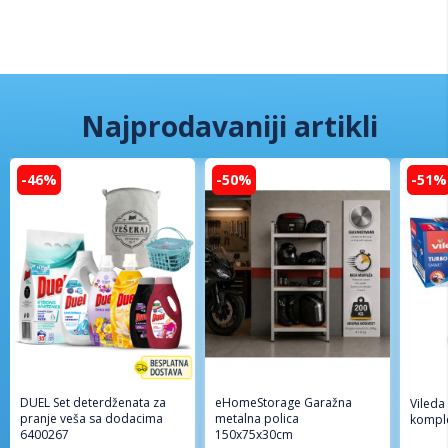
Najprodavaniji artikli
-46%
-50%
-51%
DUEL Set deterdženata za
eHomeStorage Garažna
Vileda
pranje veša sa dodacima
metalna polica
komple
6400267
150x75x30cm