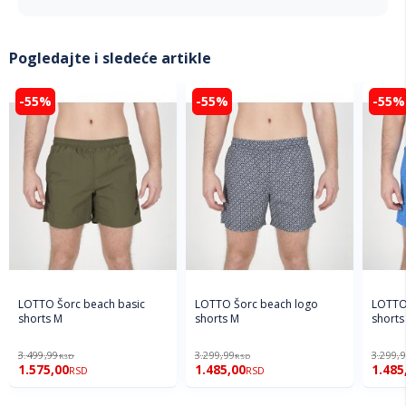
Pogledajte i sledeće artikle
-55%
-55%
-55%
LOTTO Šorc beach basic
LOTTO Šorc beach logo
LOTTO
shorts M
shorts M
shorts
3.499,99
3.299,99
3.299,
RSD
RSD
1.575,00
1.485,00
1.485
RSD
RSD