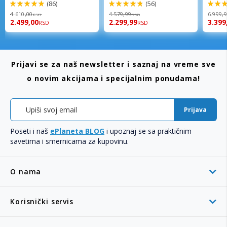
(86)
(56)
98%
96%
92%
4.610,00
4.579,99
6.999,
RSD
RSD
2.499,00
2.299,99
3.399
RSD
RSD
Prijavi se za naš newsletter i saznaj na vreme sve
o novim akcijama i specijalnim ponudama!
Prijava
Poseti i naš
ePlaneta BLOG
i upoznaj se sa praktičnim
savetima i smernicama za kupovinu.
O nama
Korisnički servis