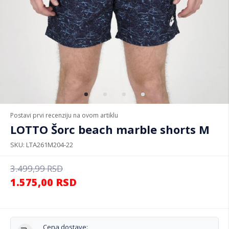
Postavi prvi recenziju na ovom artiklu
LOTTO Šorc beach marble shorts M
SKU
LTA261M204-22
3.499,99
RSD
1.575,00
RSD
Cena dostave: