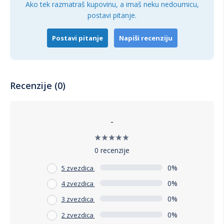
Ako tek razmatraš kupovinu, a imaš neku nedoumicu,
postavi pitanje.
Postavi pitanje
Napiši recenziju
Recenzije (0)
-
0 recenzije
0%
5 zvezdica
0%
4 zvezdica
0%
3 zvezdica
0%
2 zvezdica