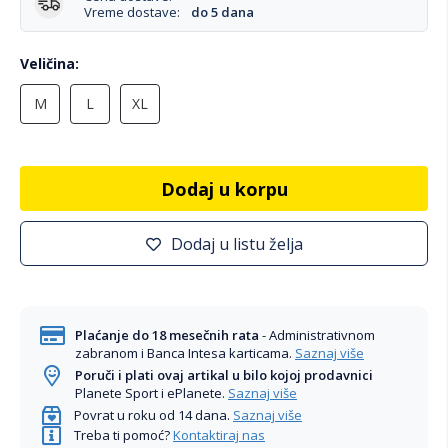
Vreme dostave:
do 5 dana
Veličina
M
L
XL
Dodaj u korpu
Dodaj u listu želja
Plaćanje do 18 mesečnih rata
- Administrativnom
zabranom i Banca Intesa karticama.
Saznaj više
Poruči i plati ovaj artikal u bilo kojoj prodavnici
Planete Sport i ePlanete.
Saznaj više
Povrat u roku od 14 dana.
Saznaj više
Treba ti pomoć?
Kontaktiraj nas