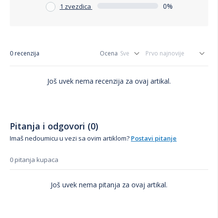
0%
1 zvezdica
0 recenzija
Ocena
Još uvek nema recenzija za ovaj artikal.
Pitanja i odgovori (0)
Imaš nedoumicu u vezi sa ovim artiklom?
Postavi pitanje
0 pitanja kupaca
Još uvek nema pitanja za ovaj artikal.