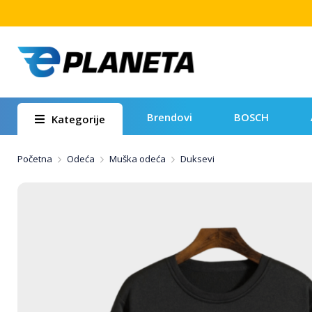
Brendovi
BOSCH
Kategorije
Početna
Odeća
Muška odeća
Duksevi