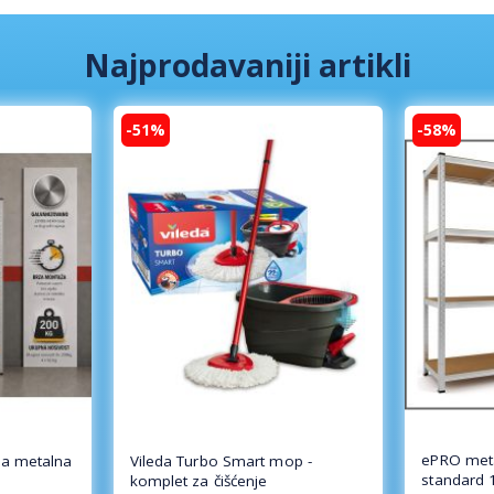
Najprodavaniji artikli
-51%
-58%
ePRO meta
a metalna
Vileda Turbo Smart mop -
standard 
komplet za čišćenje