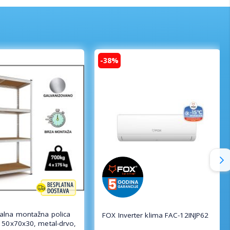
-38%
lna montažna polica
FOX Inverter klima FAC-12INJP62
150x70x30, metal-drvo,