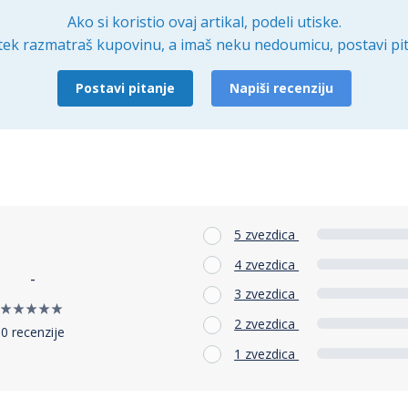
Ako si koristio ovaj artikal, podeli utiske.
tek razmatraš kupovinu, a imaš neku nedoumicu, postavi pit
Postavi pitanje
Napiši recenziju
5 zvezdica
4 zvezdica
-
3 zvezdica
2 zvezdica
0 recenzije
1 zvezdica