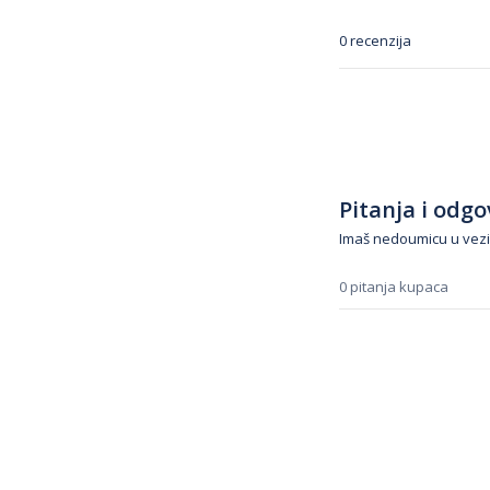
0 recenzija
Pitanja i odgov
Imaš nedoumicu u vezi
0 pitanja kupaca