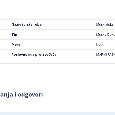
naziv i vrsta robe
Muški duks
tip
Muška Duk
mere
Kom
poslovno ime proizvođača
MAFIMI FAS
tanja i odgovori