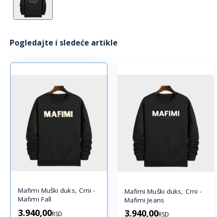
Pogledajte i sledeće artikle
Mafimi Muški duks, Crni -
Mafimi Muški duks, Crni -
Mafimi Fall
Mafimi Jeans
3.940,00
3.940,00
RSD
RSD