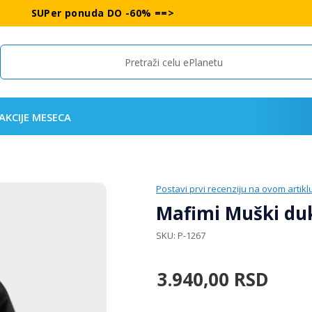
SUPer ponuda DO -60% ==>
Search
AKCIJE MESECA
Postavi prvi recenziju na ovom artikl
Mafimi Muški duk
SKU
P-1267
3.940,00
RSD