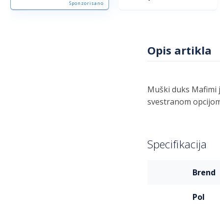
Sponzorisano
Opis artikla
Muški duks Mafimi j
svestranom opcijom 
Specifikacija
Više
brend
informacija
pol