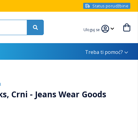
Status porudžbine
Uloguj se
Treba ti pomoć?
u
s, Crni - Jeans Wear Goods