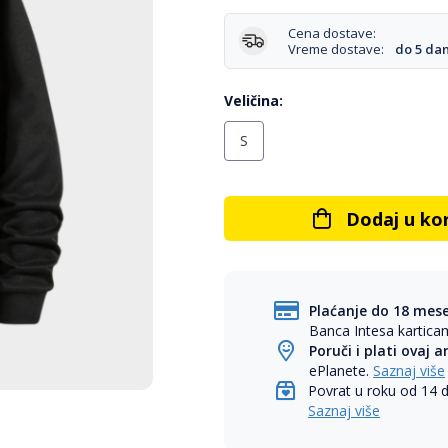
Cena dostave:
Vreme dostave:
do 5 da
Veličina
S
Dodaj u ko
Plaćanje do 18 mes
Banca Intesa kartic
Poruči i plati ovaj a
ePlanete.
Saznaj više
Povrat u roku od 14 
Saznaj više