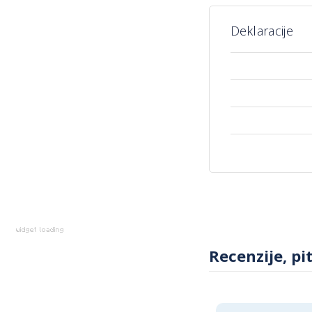
Deklaracije
Više
informacija
Recenzije, pi