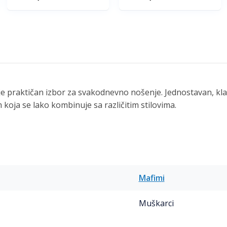
e praktičan izbor za svakodnevno nošenje. Jednostavan, klas
koja se lako kombinuje sa različitim stilovima.
Mafimi
Muškarci