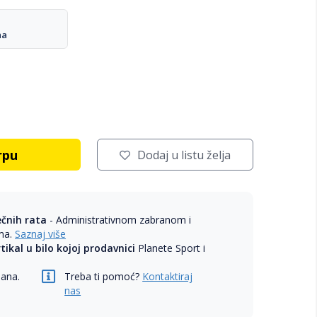
na
rpu
Dodaj u listu želja
ečnih rata
- Administrativnom zabranom i
ama.
Saznaj više
rtikal u bilo kojoj prodavnici
Planete Sport i
dana.
Treba ti pomoć?
Kontaktiraj
nas