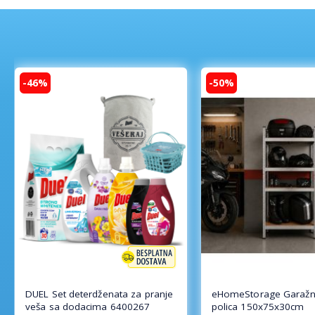
-46%
-50%
DUEL Set deterdženata za pranje
eHomeStorage Garažn
veša sa dodacima 6400267
polica 150x75x30cm