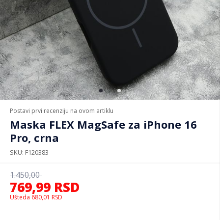
Postavi prvi recenziju na ovom artiklu
Maska FLEX MagSafe za iPhone 16
Pro, crna
SKU
F120383
1.450,00
769,99
RSD
Ušteda
680,01
RSD