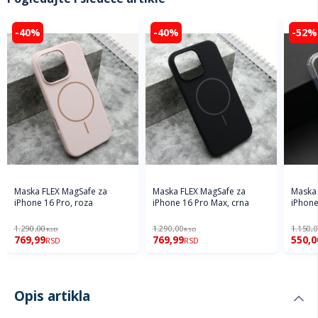
-40%
-40%
-52%
Maska FLEX MagSafe za
Maska FLEX MagSafe za
Maska 
iPhone 16 Pro, roza
iPhone 16 Pro Max, crna
iPhone
1.290,00
1.290,00
1.150,
RSD
RSD
769,99
769,99
550,0
RSD
RSD
Opis artikla