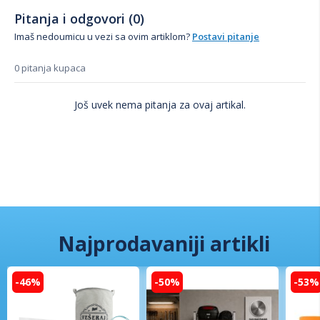
Pitanja i odgovori (0)
Imaš nedoumicu u vezi sa ovim artiklom?
Postavi pitanje
0 pitanja kupaca
Još uvek nema pitanja za ovaj artikal.
Najprodavaniji artikli
-46%
-50%
-53%