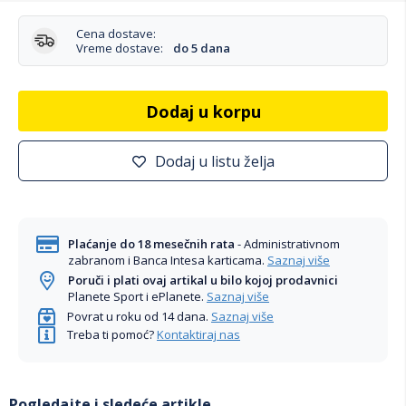
Cena dostave:
Vreme dostave:
do 5 dana
Dodaj u korpu
Dodaj u listu želja
Plaćanje do 18 mesečnih rata
- Administrativnom
zabranom i Banca Intesa karticama.
Saznaj više
Poruči i plati ovaj artikal u bilo kojoj prodavnici
Planete Sport i ePlanete.
Saznaj više
Povrat u roku od 14 dana.
Saznaj više
Treba ti pomoć?
Kontaktiraj nas
Pogledajte i sledeće artikle