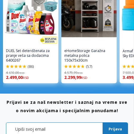
DUEL Set deterdženata za
eHomeStorage Garažna
Armaf
pranje veša sa dodacima
metalna polica
Sky ED
6400267
150x75x30cm
(86)
(57)
98%
96%
94%
4.610,00
4.579,99
7.500,
RSD
RSD
2.499,00
2.299,99
3.499
RSD
RSD
Prijavi se za naš newsletter i saznaj na vreme sve
o novim akcijama i specijalnim ponudama!
Prijava