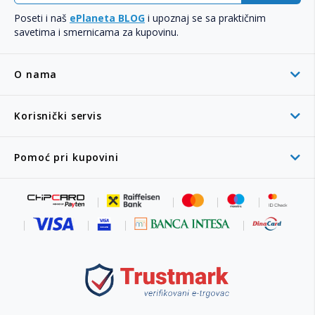
Poseti i naš
ePlaneta BLOG
i upoznaj se sa praktičnim
savetima i smernicama za kupovinu.
O nama
Korisnički servis
Pomoć pri kupovini