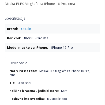
Maska FLEX MagSafe za iPhone 16 Pro, crna
Specifikacija
Više
Ostalo
informacija
8600356361811
iPhone 16 Pro
Deklaracije
Više
Maska FLEX MagSafe za iPhone 16 Pro,
informacija
crna
Selfie stick
Kom
MS Mobile doo