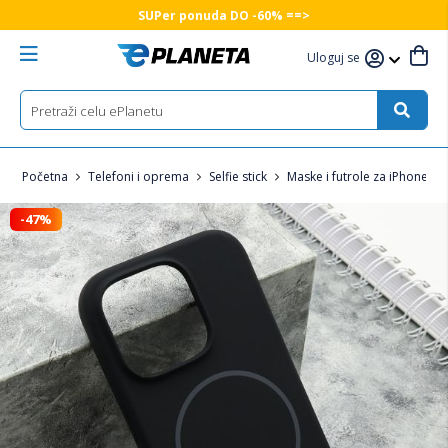
SUPer ponuda DO -60% ==>
Uloguj se
Početna
Telefoni i oprema
Selfie stick
Maske i futrole za iPhone
-47%