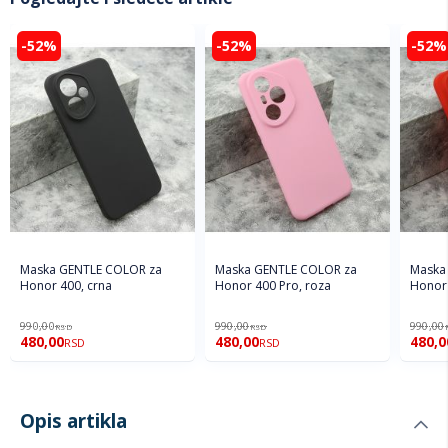
-52%
-52%
-52%
Maska GENTLE COLOR za
Maska GENTLE COLOR za
Maska
Honor 400, crna
Honor 400 Pro, roza
Honor 
990,00
990,00
990,00
RSD
RSD
480,00
480,00
480,0
RSD
RSD
Opis artikla