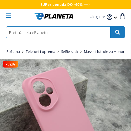
SUPer ponuda DO -60% ==>
Uloguj se
Početna
Telefoni i oprema
Selfie stick
Maske i futrole za Honor tel
-52%