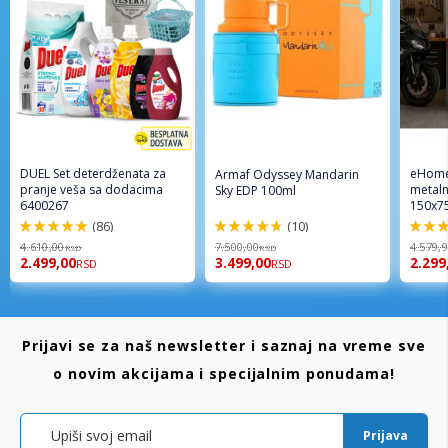
DUEL Set deterdženata za
eHome
Armaf Odyssey Mandarin
pranje veša sa dodacima
metaln
Sky EDP 100ml
6400267
150x7
(86)
(10)
98%
94%
96%
4.610,00
7.500,00
4.579,
RSD
RSD
2.499,00
3.499,00
2.299
RSD
RSD
Prijavi se za naš newsletter i saznaj na vreme sve
o novim akcijama i specijalnim ponudama!
Prijava