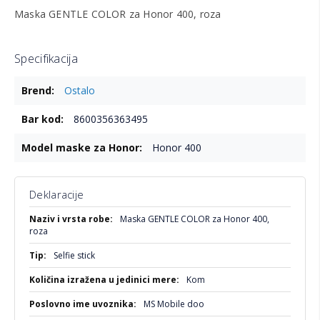
Maska GENTLE COLOR za Honor 400, roza
Specifikacija
Više
Ostalo
informacija
8600356363495
Honor 400
Deklaracije
Više
Maska GENTLE COLOR za Honor 400,
informacija
roza
Selfie stick
Kom
MS Mobile doo