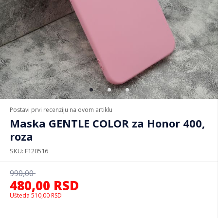
Postavi prvi recenziju na ovom artiklu
Maska GENTLE COLOR za Honor 400,
roza
SKU
F120516
990,00
480,00
RSD
Ušteda
510,00
RSD