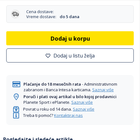
Cena dostave:
Vreme dostave:
do 5 dana
Dodaj u korpu
Dodaj u listu želja
Plaćanje do 18 mesečnih rata
- Administrativnom
zabranom i Banca Intesa karticama.
Saznaj više
Poruči i plati ovaj artikal u bilo kojoj prodavnici
Planete Sport i ePlanete.
Saznaj više
Povrat u roku od 14 dana.
Saznaj više
Treba ti pomoć?
Kontaktiraj nas
Pogledajte i sledeće artikle