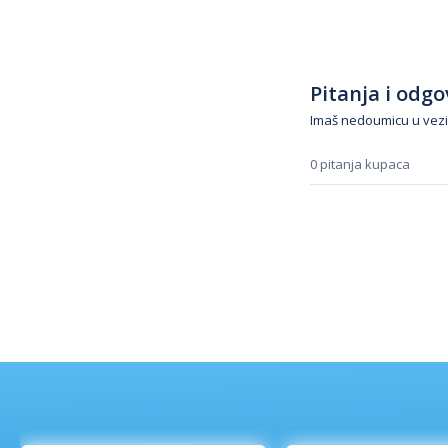
Pitanja i odgov
Imaš nedoumicu u vezi
0 pitanja kupaca