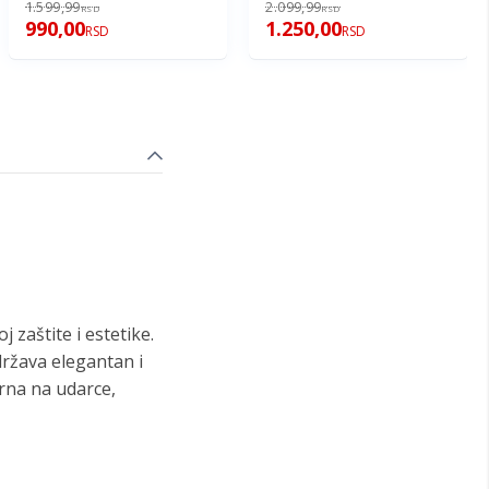
1.599,99
2.099,99
RSD
RSD
990,00
1.250,00
RSD
RSD
 zaštite i estetike.
ržava elegantan i
rna na udarce,