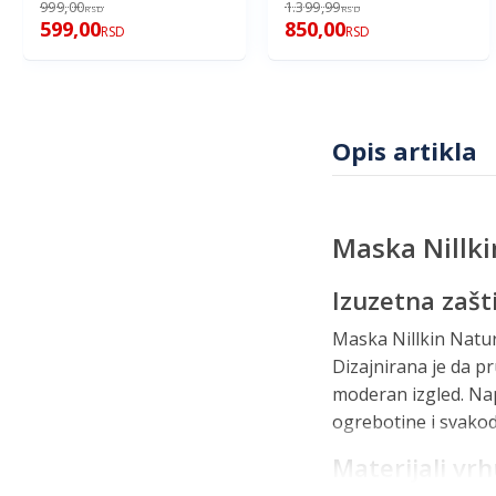
999,00
1.399,99
RSD
RSD
599,00
850,00
RSD
RSD
Opis artikla
Maska Nillki
Izuzetna zaštit
Maska Nillkin Nature
Dizajnirana je da p
moderan izgled. Nap
ogrebotine i svako
Materijali vr