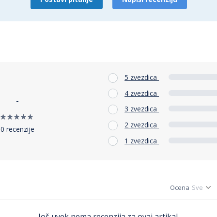
5 zvezdica
4 zvezdica
-
3 zvezdica
2 zvezdica
0 recenzije
1 zvezdica
Ocena
Još uvek nema recenzija za ovaj artikal.