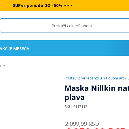
SUPer ponuda DO -60% ==>
Search
AKCIJE MESECA
one
Postavi prvi recenziju na ovom artikl
Maska Nillkin nat
plava
SKU
F117112
2.099,99
RSD