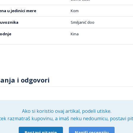
anje maske bez oštećenja uređaja. Održavanje maske je tako
žena u jedinici mere
Kom
 je vlažnom krpom kako bi ostala čista i bez tragova prljavšti
 uvoznika
Smiljanić doo
 Pro za iPhone 16 Plus u plavoj boji je idealan izbor za sve k
vodnje
Kina
promisa po pitanju stila. Sa vrhunskim materijalima, preciz
eristikama, ova maska pruža sve što vam je potrebno za du
šeg telefona.
tanja i odgovori
Ako si koristio ovaj artikal, podeli utiske.
tek razmatraš kupovinu, a imaš neku nedoumicu, postavi pit
Postavi pitanje
Napiši recenziju