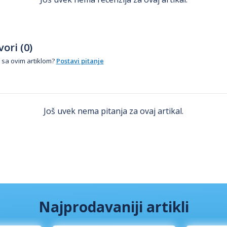
ori (0)
 sa ovim artiklom?
Postavi pitanje
Još uvek nema pitanja za ovaj artikal.
Najprodavaniji artikli