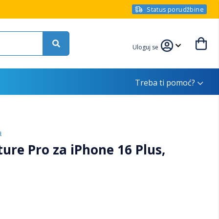
Status porudžbine
Uloguj se
Treba ti pomoć?
u
ure Pro za iPhone 16 Plus,