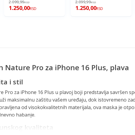
2.099,99
2.099,99
RSD
RSD
1.250,00
1.250,00
RSD
RSD
n Nature Pro za iPhone 16 Plus, plava
a i stil
 Pro za iPhone 16 Plus u plavoj boji predstavlja savršen spoj
ruži maksimalnu zaštitu vašem uređaju, dok istovremeno zad
ravljena od visokokvalitetnih materijala, ova maska je otpo
dnevno habanje.
hunskog kvaliteta