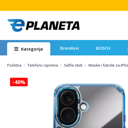
Brendovi
BOSCH
Kategorije
Početna
Telefoni i oprema
Selfie stick
Maske i futrole za iPh
-40%