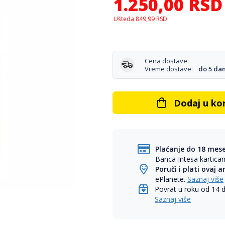
1.250,00
RSD
Ušteda
849,99
RSD
Cena dostave:
Vreme dostave:
do 5 da
Dodaj u ko
Plaćanje do 18 mes
Banca Intesa kartic
Poruči i plati ovaj a
ePlanete.
Saznaj više
Povrat u roku od 14 
Saznaj više