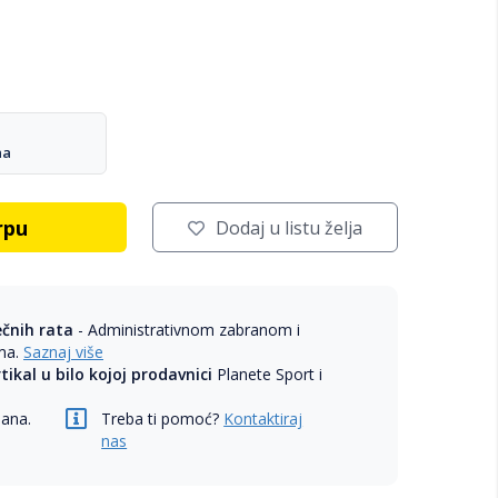
na
rpu
Dodaj u listu želja
ečnih rata
- Administrativnom zabranom i
ama.
Saznaj više
rtikal u bilo kojoj prodavnici
Planete Sport i
dana.
Treba ti pomoć?
Kontaktiraj
nas