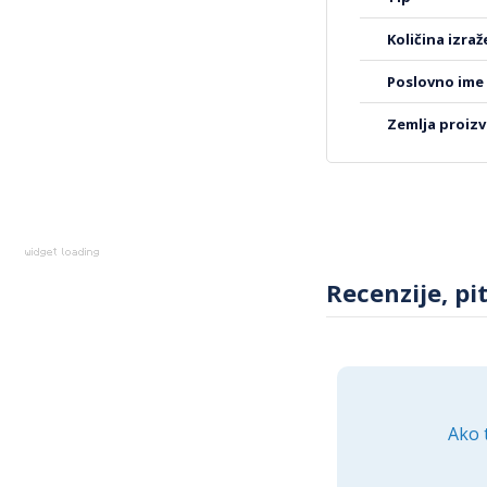
postavljanje i skid
količina izra
dovoljno je obrisati
Zaključak
poslovno ime
Maska Nillkin Nature
zemlja proiz
svoj uređaj bez kom
ergonomskim karakt
elegantan izgled va
Recenzije, pi
Ako 