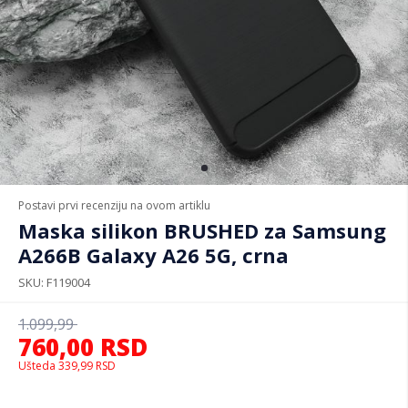
Postavi prvi recenziju na ovom artiklu
Maska silikon BRUSHED za Samsung
A266B Galaxy A26 5G, crna
SKU
F119004
1.099,99
760,00
RSD
Ušteda
339,99
RSD