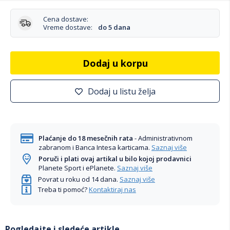
Cena dostave:
Vreme dostave:
do 5 dana
Dodaj u korpu
Dodaj u listu želja
Plaćanje do 18 mesečnih rata
- Administrativnom
zabranom i Banca Intesa karticama.
Saznaj više
Poruči i plati ovaj artikal u bilo kojoj prodavnici
Planete Sport i ePlanete.
Saznaj više
Povrat u roku od 14 dana.
Saznaj više
Treba ti pomoć?
Kontaktiraj nas
Pogledajte i sledeće artikle