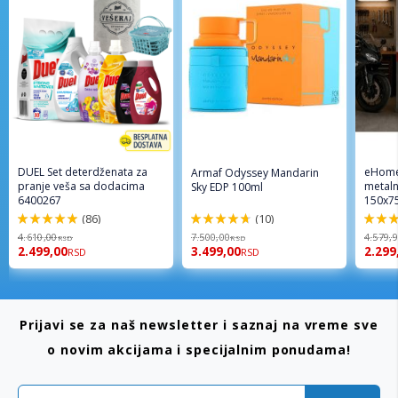
DUEL Set deterdženata za
eHome
Armaf Odyssey Mandarin
pranje veša sa dodacima
metaln
Sky EDP 100ml
6400267
150x7
(86)
(10)
98%
94%
96%
4.610,00
7.500,00
4.579,
RSD
RSD
2.499,00
3.499,00
2.299
RSD
RSD
Prijavi se za naš newsletter i saznaj na vreme sve
o novim akcijama i specijalnim ponudama!