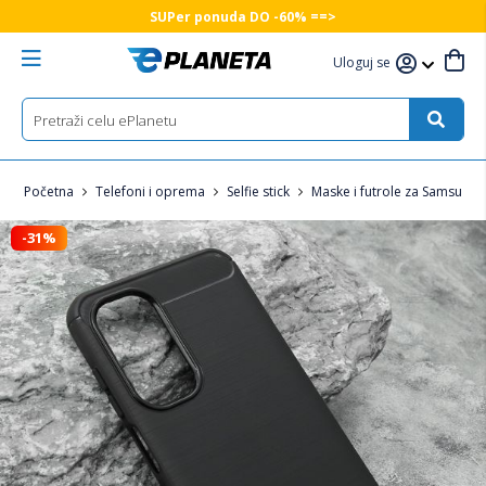
SUPer ponuda DO -60% ==>
Uloguj se
Početna
Telefoni i oprema
Selfie stick
Maske i futrole za Samsung 
-31%