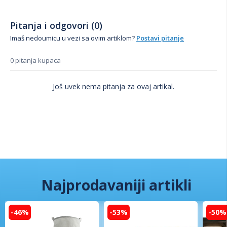
Pitanja i odgovori (0)
Imaš nedoumicu u vezi sa ovim artiklom?
Postavi pitanje
0 pitanja kupaca
Još uvek nema pitanja za ovaj artikal.
Najprodavaniji artikli
-46%
-53%
-50%