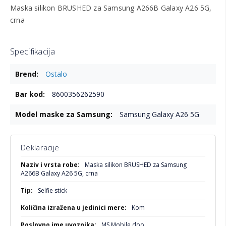
Maska silikon BRUSHED za Samsung A266B Galaxy A26 5G,
crna
Specifikacija
Više
Ostalo
informacija
8600356262590
Samsung Galaxy A26 5G
Deklaracije
Više
Maska silikon BRUSHED za Samsung
informacija
A266B Galaxy A26 5G, crna
Selfie stick
Kom
MS Mobile doo