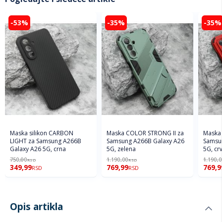
-53%
-35%
-35%
Maska silikon CARBON
Maska COLOR STRONG II za
Maska
LIGHT za Samsung A266B
Samsung A266B Galaxy A26
Samsu
Galaxy A26 5G, crna
5G, zelena
5G, cr
750,00
1.190,00
1.190,
RSD
RSD
349,99
769,99
769,9
RSD
RSD
Opis artikla