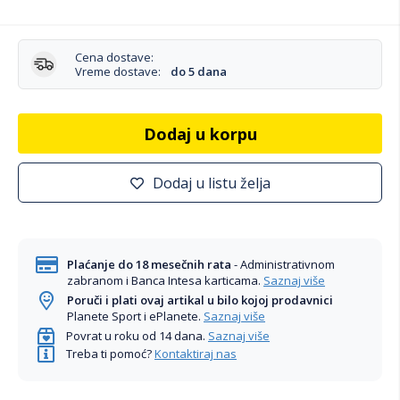
Cena dostave:
Vreme dostave:
do 5 dana
Dodaj u korpu
Dodaj u listu želja
Plaćanje do 18 mesečnih rata
- Administrativnom
zabranom i Banca Intesa karticama.
Saznaj više
Poruči i plati ovaj artikal u bilo kojoj prodavnici
Planete Sport i ePlanete.
Saznaj više
Povrat u roku od 14 dana.
Saznaj više
Treba ti pomoć?
Kontaktiraj nas