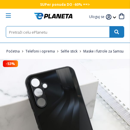
SUPer ponuda DO -60% ==>
Uloguj se
Početna
Telefoni i oprema
Selfie stick
Maske i futrole za Samsung 
-53%