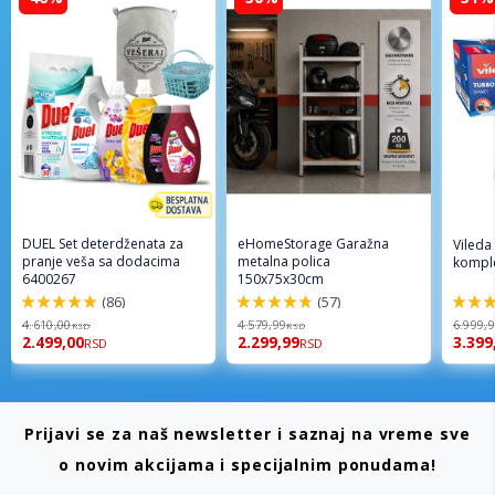
DUEL Set deterdženata za
eHomeStorage Garažna
Vileda
pranje veša sa dodacima
metalna polica
komple
6400267
150x75x30cm
(86)
(57)
98%
96%
92%
4.610,00
4.579,99
6.999,
RSD
RSD
2.499,00
2.299,99
3.399
RSD
RSD
Prijavi se za naš newsletter i saznaj na vreme sve
o novim akcijama i specijalnim ponudama!