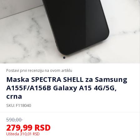
Postavi prvi recenziju na ovom artiklu
Maska SPECTRA SHELL za Samsung
A155F/A156B Galaxy A15 4G/5G,
crna
SKU
F118040
590,00
279,99
RSD
Ušteda
310,01
RSD