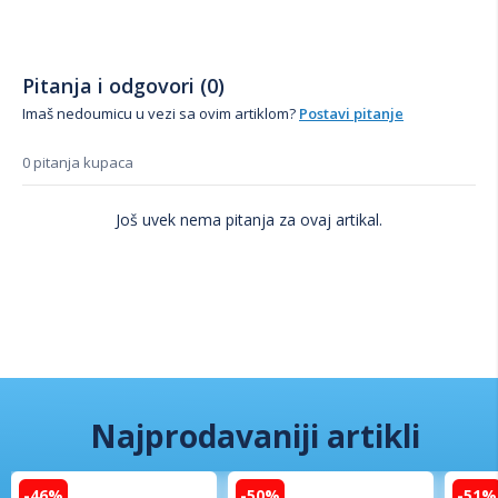
Pitanja i odgovori (0)
Imaš nedoumicu u vezi sa ovim artiklom?
Postavi pitanje
0 pitanja kupaca
Još uvek nema pitanja za ovaj artikal.
Najprodavaniji artikli
-46%
-50%
-51%