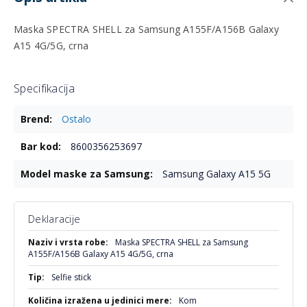
Maska SPECTRA SHELL za Samsung A155F/A156B Galaxy
A15 4G/5G, crna
Specifikacija
Više
Ostalo
informacija
8600356253697
Samsung Galaxy A15 5G
Deklaracije
Više
Maska SPECTRA SHELL za Samsung
informacija
A155F/A156B Galaxy A15 4G/5G, crna
Selfie stick
Kom