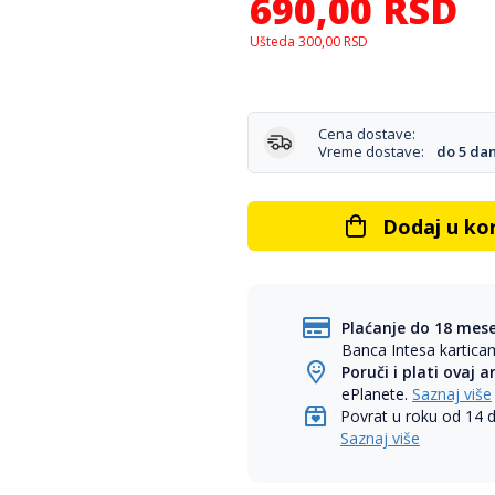
690,00
RSD
Ušteda
300,00
RSD
Cena dostave:
Vreme dostave:
do 5 da
Dodaj u ko
Plaćanje do 18 mes
Banca Intesa kartic
Poruči i plati ovaj a
ePlanete.
Saznaj više
Povrat u roku od 14 
Saznaj više