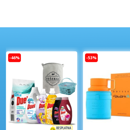
-46%
-53%