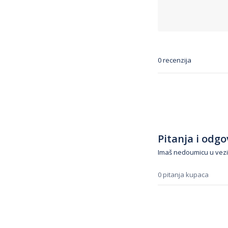
0 recenzija
Pitanja i odgov
Imaš nedoumicu u vezi
0 pitanja kupaca