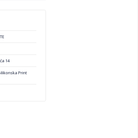
TE
ća 14
ilikonska Print