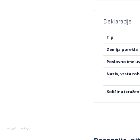
Deklaracije
Više
tip
informacija
zemlja porekla
poslovno ime u
naziv, vrsta ro
količina izraže
Recenzije, pi