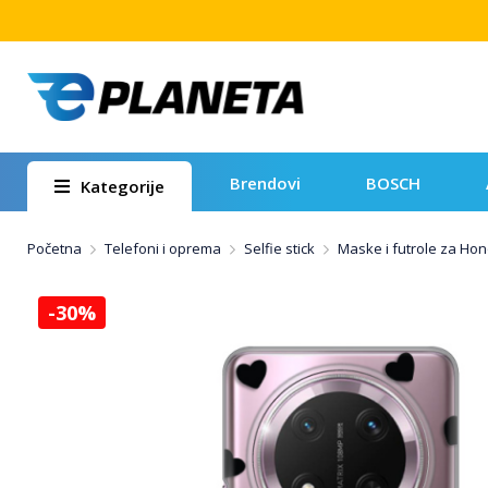
Brendovi
BOSCH
Kategorije
Početna
Telefoni i oprema
Selfie stick
Maske i futrole za Hon
-30%