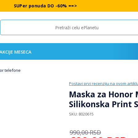
SUPer ponuda DO -60% ==>
Search
AKCIJE MESECA
or telefone
Postavi prvi recenziju na ovom artikl
Maska za Honor M
Silikonska Print 
SKU
8020615
990,00
RSD