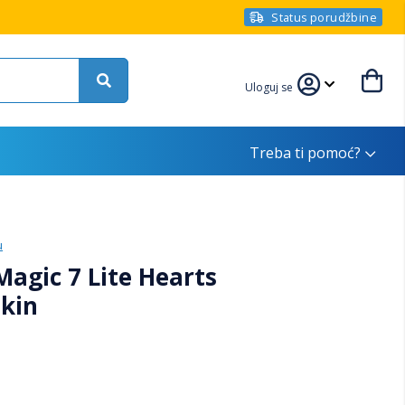
Status porudžbine
Uloguj se
Treba ti pomoć?
u
agic 7 Lite Hearts
Skin