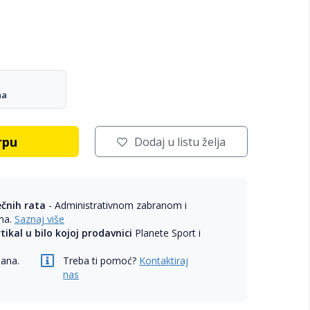
na
rpu
Dodaj u listu želja
ečnih rata
- Administrativnom zabranom i
ama.
Saznaj više
rtikal u bilo kojoj prodavnici
Planete Sport i
dana.
Treba ti pomoć?
Kontaktiraj
nas