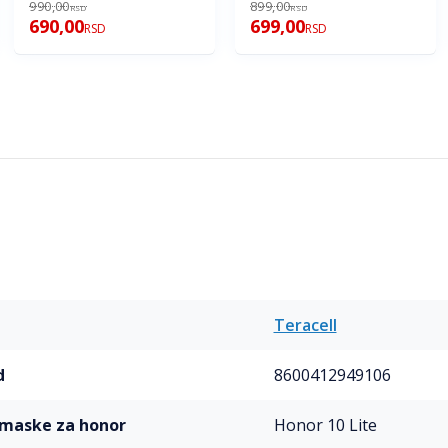
990,00
899,00
RSD
RSD
690,00
699,00
RSD
RSD
Teracell
d
8600412949106
l maske za honor
Honor 10 Lite