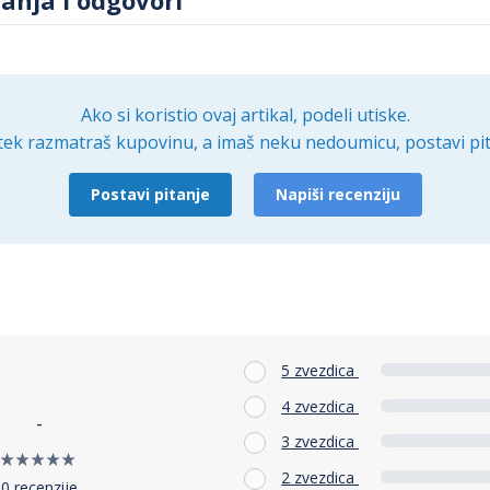
Ako si koristio ovaj artikal, podeli utiske.
tek razmatraš kupovinu, a imaš neku nedoumicu, postavi pit
Postavi pitanje
Napiši recenziju
5 zvezdica
4 zvezdica
-
3 zvezdica
2 zvezdica
0 recenzije