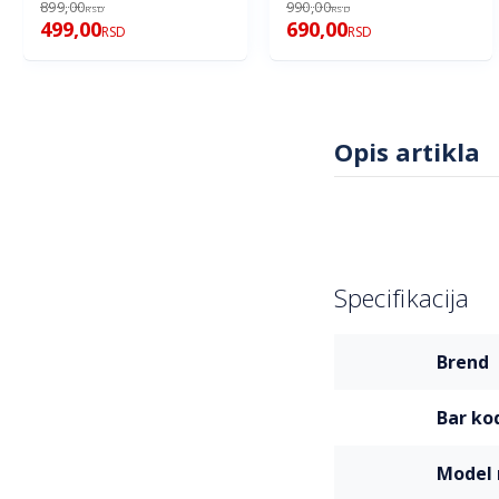
899,00
990,00
RSD
RSD
499,00
690,00
RSD
RSD
Opis artikla
Specifikacija
Više
brend
informacija
bar ko
mode