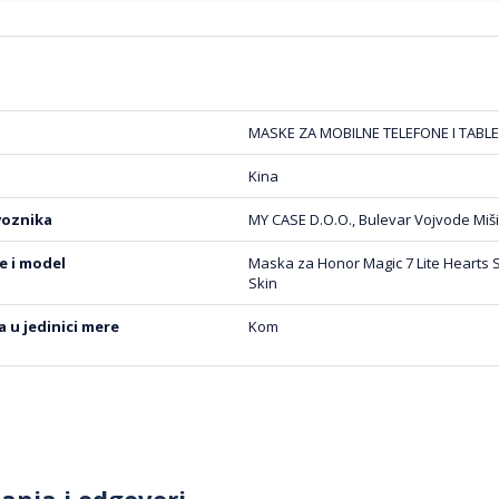
MASKE ZA MOBILNE TELEFONE I TABLE
Kina
voznika
MY CASE D.O.O., Bulevar Vojvode Miši
be i model
Maska za Honor Magic 7 Lite Hearts S
Skin
na u jedinici mere
Kom
tanja i odgovori