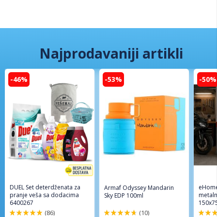
Najprodavaniji artikli
-46%
-53%
-50%
DUEL Set deterdženata za
eHome
Armaf Odyssey Mandarin
pranje veša sa dodacima
metaln
Sky EDP 100ml
6400267
150x7
(86)
(10)