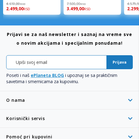
98%
94%
96%
4.610,00
7.500,00
4.579,
RSD
RSD
2.499,00
3.499,00
2.299
RSD
RSD
Prijavi se za naš newsletter i saznaj na vreme sve
o novim akcijama i specijalnim ponudama!
Prijava
Poseti i naš
ePlaneta BLOG
i upoznaj se sa praktičnim
savetima i smernicama za kupovinu.
O nama
Korisnički servis
Pomoć pri kupovini