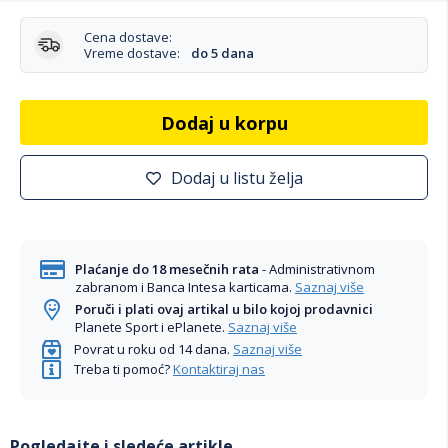
Cena dostave:
Vreme dostave:
do 5 dana
Dodaj u korpu
Dodaj u listu želja
Plaćanje do 18 mesečnih rata
- Administrativnom
zabranom i Banca Intesa karticama.
Saznaj više
Poruči i plati ovaj artikal u bilo kojoj prodavnici
Planete Sport i ePlanete.
Saznaj više
Povrat u roku od 14 dana.
Saznaj više
Treba ti pomoć?
Kontaktiraj nas
Pogledajte i sledeće artikle