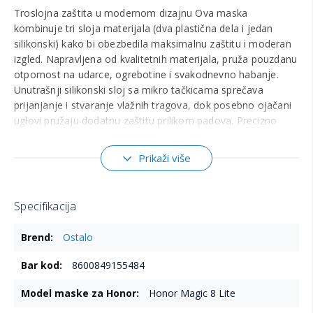
Troslojna zaštita u modernom dizajnu Ova maska
kombinuje tri sloja materijala (dva plastična dela i jedan
silikonski) kako bi obezbedila maksimalnu zaštitu i moderan
izgled. Napravljena od kvalitetnih materijala, pruža pouzdanu
otpornost na udarce, ogrebotine i svakodnevno habanje.
Unutrašnji silikonski sloj sa mikro tačkicama sprečava
prijanjanje i stvaranje vlažnih tragova, dok posebno ojačani
uglovi pružaju dodatnu zaštitu prilikom padova. Precizno
dizajnirani otvori i odzivni tasteri omogućavaju lako i udobno
korišćenje svih funkcija telefona. Podignuti rubovi – 1.4 mm
Prikaži više
oko kamere i 2 mm oko ekrana – štite najosetljivije delove
uređaja. Idealan izbor za sve koji žele elegantnu masku sa
robusnim zaštitnim karakteristikama. Maskica je za navedeni
Specifikacija
model telefona iz naziva. Zbog velikog broja modela, slike u
opisu proizvoda su ilustrativnog karaktera i mogu se
Više
Ostalo
informacija
razlikovati od maskice za konkretan model telefona. Trudimo
se da prva slika prikazuje maskicu koja se prodaje, dok
8600849155484
ostale slike služe za bolji prikaz dizajna, boja i drugih
karakteristika proizvoda. Ukoliko imate bilo kakva pitanja o
Honor Magic 8 Lite
izgledu ili kompatibilnosti maskice, slobodno nas