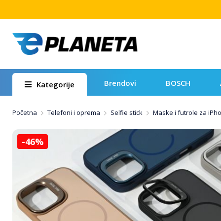
Brendovi
BOSCH
Kategorije
Početna
Telefoni i oprema
Selfie stick
Maske i futrole za iPh
-46%