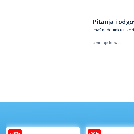
Pitanja i odgov
Imaš nedoumicu u vezi
0 pitanja kupaca
-46%
-50%