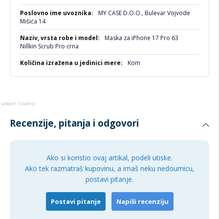
MY CASE D.O.O., Bulevar Vojvode
Mišića 14
Maska za iPhone 17 Pro 63
Nillkin Scrub Pro crna
Kom
Recenzije, pitanja i odgovori
Ako si koristio ovaj artikal, podeli utiske.
Ako tek razmatraš kupovinu, a imaš neku nedoumicu,
postavi pitanje.
Postavi pitanje
Napiši recenziju