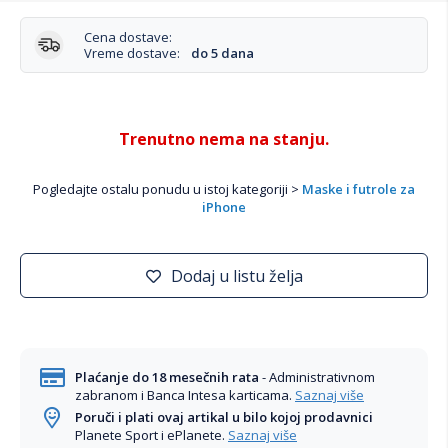
Cena dostave:
Vreme dostave:
do 5 dana
Trenutno nema na stanju.
Pogledajte ostalu ponudu u istoj kategoriji >
Maske i futrole za
iPhone
Dodaj u listu želja
Plaćanje do 18 mesečnih rata
- Administrativnom
zabranom i Banca Intesa karticama.
Saznaj više
Poruči i plati ovaj artikal u bilo kojoj prodavnici
Planete Sport i ePlanete.
Saznaj više