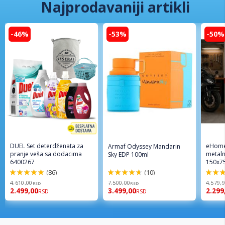
Najprodavaniji artikli
-46%
-53%
-50%
DUEL Set deterdženata za
eHome
Armaf Odyssey Mandarin
pranje veša sa dodacima
metaln
Sky EDP 100ml
6400267
150x7
(86)
(10)
98%
94%
96%
4.610,00
7.500,00
4.579,
RSD
RSD
2.499,00
3.499,00
2.299
RSD
RSD