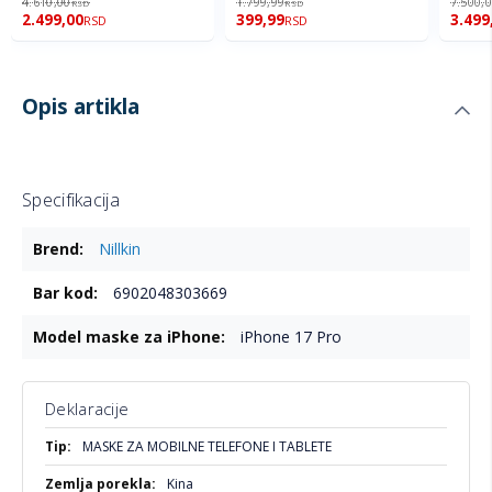
4.610,00
1.799,99
7.500,
RSD
RSD
2.499,00
399,99
3.499
RSD
RSD
Opis artikla
Specifikacija
Više
Nillkin
informacija
6902048303669
iPhone 17 Pro
Deklaracije
Više
MASKE ZA MOBILNE TELEFONE I TABLETE
informacija
Kina