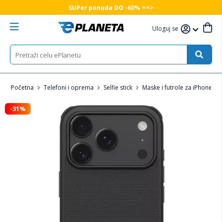
SUPer ponuda DO -60% ==>
Uloguj se
Početna
Telefoni i oprema
Selfie stick
Maske i futrole za iPhone
-31%