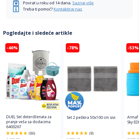
Povrat u roku od 14 dana.
Saznaj više
Treba ti pomoć?
Kontaktiraj nas
Pogledajte i sledeće artikle
-46%
-78%
-53%
DUEL Set deterdženata za
Armaf
Set 2 peškira 50x100 cm sivi
pranje veša sa dodacima
Sky ED
6400267
(86)
(8)
98%
96%
94%