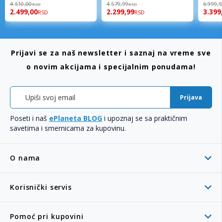
98%
96%
92%
4.610,00
4.579,99
6.999,
RSD
RSD
2.499,00
2.299,99
3.399
RSD
RSD
Prijavi se za naš newsletter i saznaj na vreme sve
o novim akcijama i specijalnim ponudama!
Prijava
Poseti i naš
ePlaneta BLOG
i upoznaj se sa praktičnim
savetima i smernicama za kupovinu.
O nama
Korisnički servis
Pomoć pri kupovini