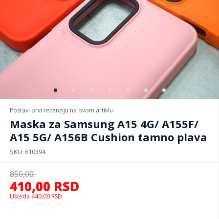
Postavi prvi recenziju na ovom artiklu
Maska za Samsung A15 4G/ A155F/
A15 5G/ A156B Cushion tamno plava
SKU
610394
850,00
410,00
RSD
Ušteda
440,00
RSD