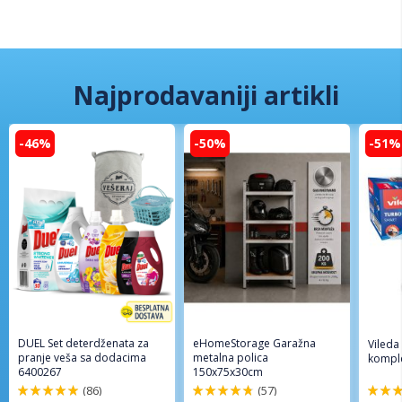
Najprodavaniji artikli
-46%
-50%
-51%
DUEL Set deterdženata za
eHomeStorage Garažna
Vileda
pranje veša sa dodacima
metalna polica
komple
6400267
150x75x30cm
(86)
(57)