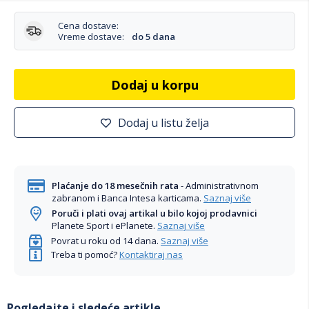
Cena dostave:
Vreme dostave:
do 5 dana
Dodaj u korpu
Dodaj u listu želja
Plaćanje do 18 mesečnih rata
- Administrativnom
zabranom i Banca Intesa karticama.
Saznaj više
Poruči i plati ovaj artikal u bilo kojoj prodavnici
Planete Sport i ePlanete.
Saznaj više
Povrat u roku od 14 dana.
Saznaj više
Treba ti pomoć?
Kontaktiraj nas
Pogledajte i sledeće artikle