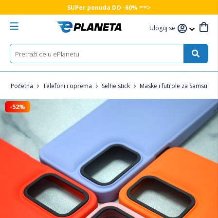
SUPer ponuda DO -60% ==>
Uloguj se
Početna
Telefoni i oprema
Selfie stick
Maske i futrole za Samsung 
-52%