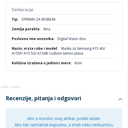
Deklaracije
Više
OPREMA ZA MOBILNI
informacija
Kina
Digital Vision doo
Maska za Samsung A15 4G/
A155F/ A15 5G/ A156B Cushion tamno plava
Kom
Recenzije, pitanja i odgovori
Ako si koristio ovaj artikal, podeli utiske.
Ako tek razmatraš kupovinu, a imaš neku nedoumicu,