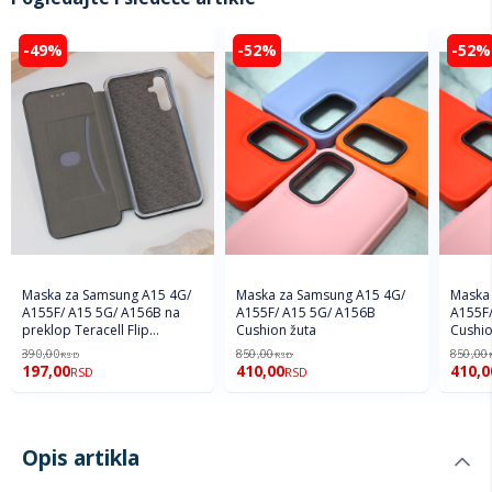
-49%
-52%
-52%
Maska za Samsung A15 4G/
Maska za Samsung A15 4G/
Maska
A155F/ A15 5G/ A156B na
A155F/ A15 5G/ A156B
A155F/
preklop Teracell Flip
Cushion žuta
Cushio
Premium crna
390,00
850,00
850,00
RSD
RSD
197,00
410,00
410,0
RSD
RSD
Opis artikla