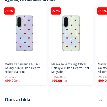
-50%
-57%
-50%
Maska za Samsung A366B
Maska za Samsung A366B
Maska
Galaxy A36 5G Red Hearts
Galaxy A36 Red Hearts Print
Galaxy
Silikonska Print
Magsafe
Silikon
990,00
1.150,00
990,00
RSD
RSD
499,00
499,00
499,0
RSD
RSD
Opis artikla