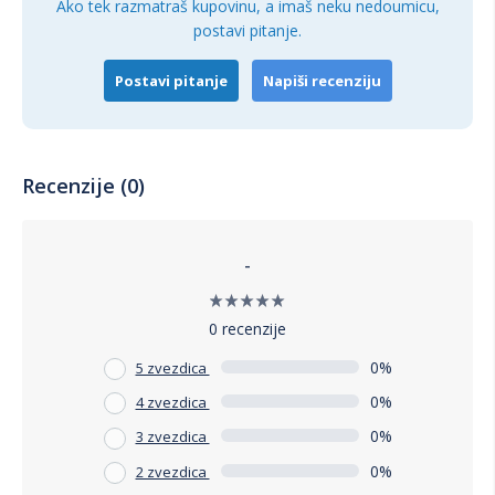
Ako tek razmatraš kupovinu, a imaš neku nedoumicu,
postavi pitanje.
Postavi pitanje
Napiši recenziju
Recenzije (0)
-
0 recenzije
0%
5 zvezdica
0%
4 zvezdica
0%
3 zvezdica
0%
2 zvezdica