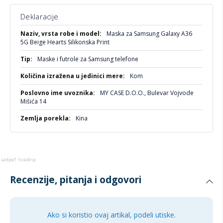
5G
Deklaracije
Idealna za:
Više
Maska za Samsung Galaxy A36
informacija
Svakoga ko voli da se izrazi kroz stil!
5G Beige Hearts Silikonska Print
One koji žele pouzdanu zaštitu uz dozu romantike!
Maske i futrole za Samsung telefone
Kom
MY CASE D.O.O., Bulevar Vojvode
Mišića 14
Kina
Recenzije, pitanja i odgovori
Ako si koristio ovaj artikal, podeli utiske.