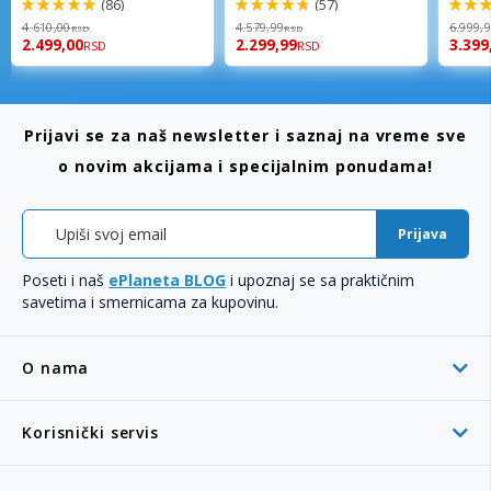
(86)
(57)
98%
96%
92%
4.610,00
4.579,99
6.999,
RSD
RSD
2.499,00
2.299,99
3.399
RSD
RSD
Prijavi se za naš newsletter i saznaj na vreme sve
o novim akcijama i specijalnim ponudama!
Prijava
Poseti i naš
ePlaneta BLOG
i upoznaj se sa praktičnim
savetima i smernicama za kupovinu.
O nama
Korisnički servis