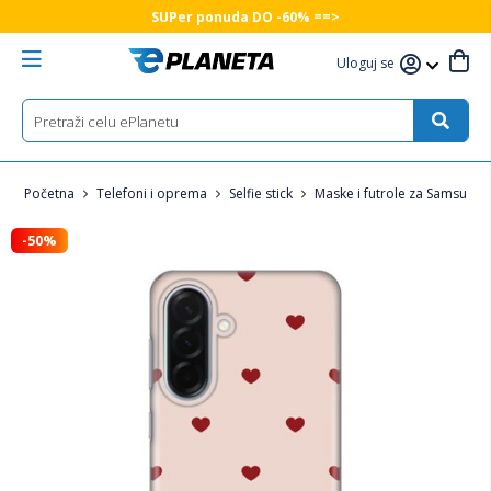
SUPer ponuda DO -60% ==>
Uloguj se
Početna
Telefoni i oprema
Selfie stick
Maske i futrole za Samsung 
-50%