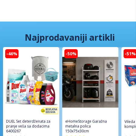
Najprodavaniji artikli
-46%
-50%
-51%
DUEL Set deterdženata za
eHomeStorage Garažna
Vileda
pranje veša sa dodacima
metalna polica
komple
6400267
150x75x30cm