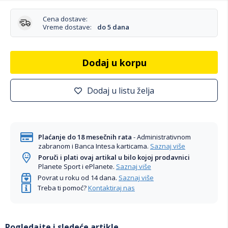
Cena dostave:
Vreme dostave:
do 5 dana
Dodaj u korpu
Dodaj u listu želja
Plaćanje do 18 mesečnih rata
- Administrativnom
zabranom i Banca Intesa karticama.
Saznaj više
Poruči i plati ovaj artikal u bilo kojoj prodavnici
Planete Sport i ePlanete.
Saznaj više
Povrat u roku od 14 dana.
Saznaj više
Treba ti pomoć?
Kontaktiraj nas
Pogledajte i sledeće artikle