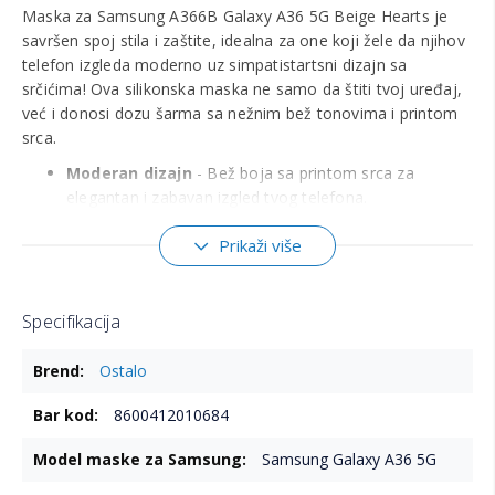
Maska za Samsung A366B Galaxy A36 5G Beige Hearts je
savršen spoj stila i zaštite, idealna za one koji žele da njihov
telefon izgleda moderno uz simpatistartsni dizajn sa
srčićima! Ova silikonska maska ne samo da štiti tvoj uređaj,
već i donosi dozu šarma sa nežnim bež tonovima i printom
srca.
Moderan dizajn
- Bež boja sa printom srca za
elegantan i zabavan izgled tvog telefona.
Kvalitetan materijal
- Napravljena od mekog
Prikaži više
silikona koji pruža udobnost i čvrst hvat.
Pouzdana zaštita
- Štiti telefon od ogrebotina,
udaraca i svakodnevnih padova.
Specifikacija
Precizan kroj
- Savršeno se uklapa uz sve tastere i
Više
Ostalo
otvore za lak pristup funkcijama.
informacija
Lako postavljanje
- Jednostavno se navlači i skida
8600412010684
bez oštećenja uređaja.
Samsung Galaxy A36 5G
Kompatibilna isključivo sa Samsung A366B Galaxy A36