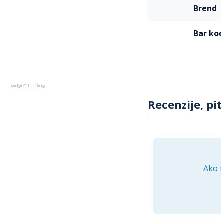
Više
brend
informacija
bar ko
Recenzije, pi
Ako 