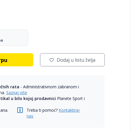
na
rpu
Dodaj u listu želja
ečnih rata
- Administrativnom zabranom i
ama.
Saznaj više
rtikal u bilo kojoj prodavnici
Planete Sport i
dana.
Treba ti pomoć?
Kontaktiraj
nas