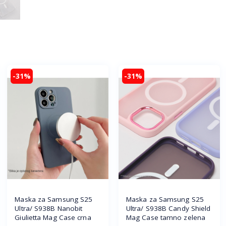
-31%
-31%
Maska za Samsung S25
Maska za Samsung S25
Ultra/ S938B Nanobit
Ultra/ S938B Candy Shield
Giulietta Mag Case crna
Mag Case tamno zelena