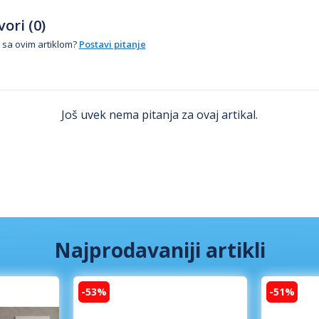
ori (0)
 sa ovim artiklom?
Postavi pitanje
Još uvek nema pitanja za ovaj artikal.
Najprodavaniji artikli
-53%
-51%