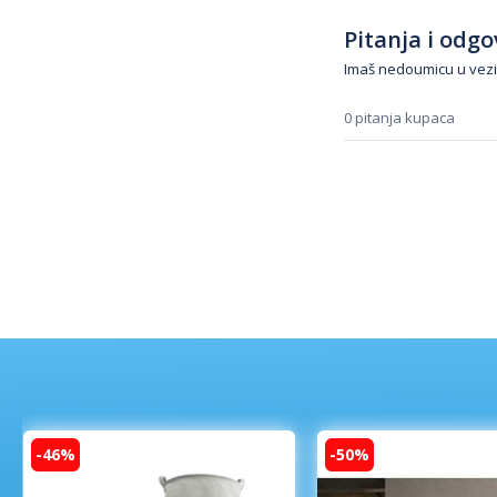
Pitanja i odgov
Imaš nedoumicu u vezi
0 pitanja kupaca
-46%
-50%