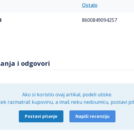
Ostalo
d
8600849094257
tanja i odgovori
Ako si koristio ovaj artikal, podeli utiske.
tek razmatraš kupovinu, a imaš neku nedoumicu, postavi pit
Postavi pitanje
Napiši recenziju