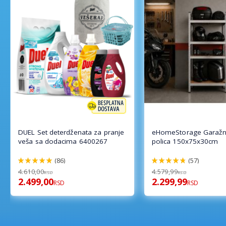
DUEL Set deterdženata za pranje
eHomeStorage Garažn
veša sa dodacima 6400267
polica 150x75x30cm
(86)
(57)
98%
96%
4.610,00
4.579,99
RSD
RSD
2.499,00
2.299,99
RSD
RSD