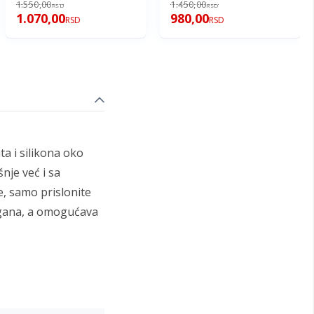
1.550,00
1.450,00
RSD
RSD
1.070,00
980,00
RSD
RSD
a i silikona oko
je već i sa
, samo prislonite
lagana, a omogućava