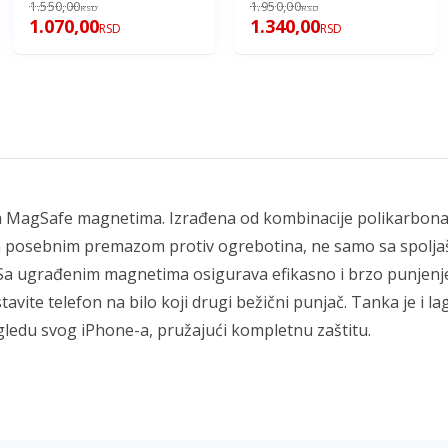
1.550,00
1.950,00
RSD
RSD
1.070,00
1.340,00
RSD
RSD
a MagSafe magnetima. Izrađena od kombinacije polikarbonat
a posebnim premazom protiv ogrebotina, ne samo sa spoljašn
Sa ugrađenim magnetima osigurava efikasno i brzo punjenje
tavite telefon na bilo koji drugi bežični punjač. Tanka je i 
gledu svog iPhone-a, pružajući kompletnu zaštitu.