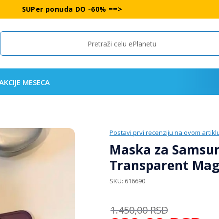
SUPer ponuda DO -60% ==>
Search
AKCIJE MESECA
Postavi prvi recenziju na ovom artikl
Maska za Samsun
Transparent Mag
SKU
616690
1.450,00
RSD