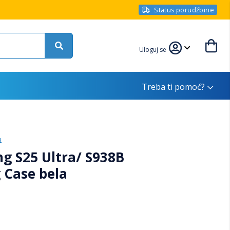
Status porudžbine
Uloguj se
Treba ti pomoć?
u
g S25 Ultra/ S938B
 Case bela