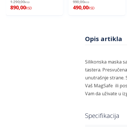
1.290,00
990,00
RSD
RSD
890,00
490,00
RSD
RSD
Opis artikla
Silikonska maska s
tastera. Presvučen
unutrašnje strane. 
Vaš MagSafe ili pos
Vam da uživate u iz
Specifikacija