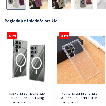
Pogledajte i sledeće artikle
-31%
-51%
Maska za Samsung S25
Maska za Samsung S25
Ultra/ S938B Clear Mag
Ultra/ S938B Skin Silikon
Case transparent
transparent