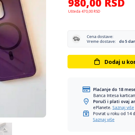
980,00
RSD
Ušteda
470,00
RSD
Cena dostave:
Vreme dostave:
do 5 da
Dodaj u ko
Plaćanje do 18 mes
Banca Intesa kartic
Poruči i plati ovaj a
ePlanete.
Saznaj više
Povrat u roku od 14 
Saznaj više