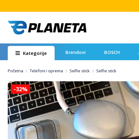
Brendovi
BOSCH
Kategorije
Početna
Telefoni i oprema
Selfie stick
Selfie stick
-32%