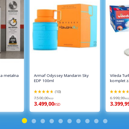
a metalna
Armaf Odyssey Mandarin Sky
Vileda Tu
EDP 100ml
komplet z
(10)
94%
92%
7.500,00
6.999,99
RSD
RS
3.499,00
3.399,9
RSD