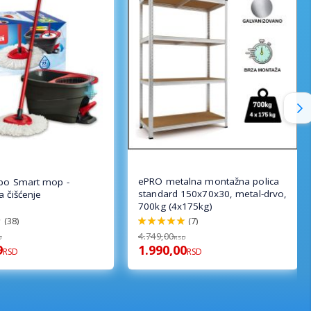
ePRO metalna montažna polica
rbo Smart mop -
standard 150x70x30, metal-drvo,
a čišćenje
700kg (4x175kg)
(38)
(7)
100%
4.749,00
D
RSD
9
1.990,00
RSD
RSD