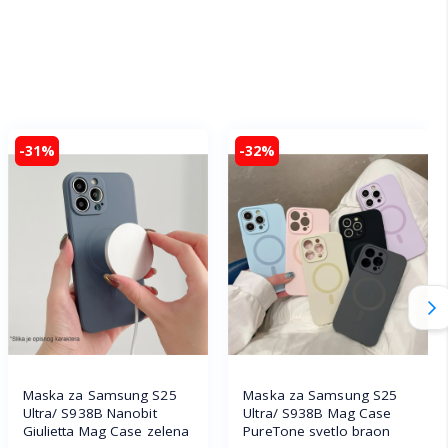
-31%
-32%
Maska za Samsung S25
Maska za Samsung S25
Ultra/ S938B Nanobit
Ultra/ S938B Mag Case
Giulietta Mag Case zelena
PureTone svetlo braon