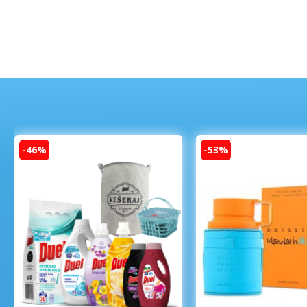
-46%
-53%