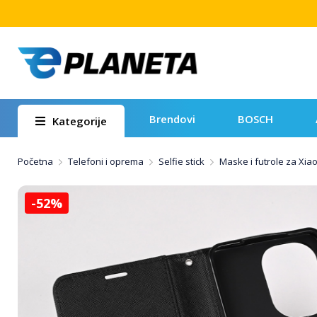
Brendovi
BOSCH
Kategorije
Početna
Telefoni i oprema
Selfie stick
Maske i futrole za Xia
-52%