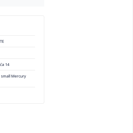
TE
ća 14
 small Mercury