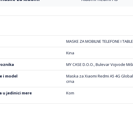
MASKE ZA MOBILNE TELEFONE I TABLE
Kina
voznika
MY CASE D.O.O., Bulevar Vojvode Miši
be i model
Maska za Xiaomi Redmi A5 4G Global
crna
na u jedinici mere
Kom