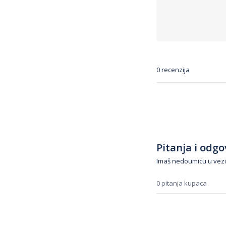
0 recenzija
Pitanja i odgov
Imaš nedoumicu u vezi
0 pitanja kupaca