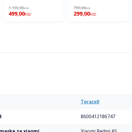
1.150,00
790,00
RSD
RSD
499,00
299,00
RSD
RSD
Teracell
d
8600412186747
l maske za xiaomi
Xiaomi Redmi A5