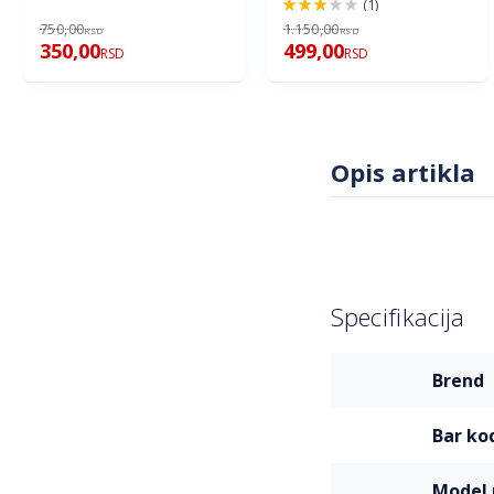
(1)
60%
750,00
1.150,00
RSD
RSD
350,00
499,00
RSD
RSD
Opis artikla
Specifikacija
Više
brend
informacija
bar ko
mode