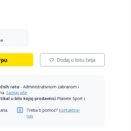
na
rpu
Dodaj u listu želja
ečnih rata
- Administrativnom zabranom i
ama.
Saznaj više
rtikal u bilo kojoj prodavnici
Planete Sport i
dana.
Treba ti pomoć?
Kontaktiraj
nas