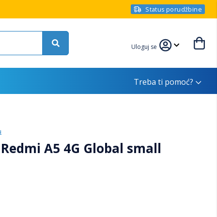
Status porudžbine
Uloguj se
Treba ti pomoć?
u
Redmi A5 4G Global small