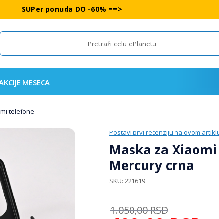
SUPer ponuda DO -60% ==>
Search
AKCIJE MESECA
omi telefone
Postavi prvi recenziju na ovom artikl
Maska za Xiaomi 
Mercury crna
SKU
221619
1.050,00
RSD