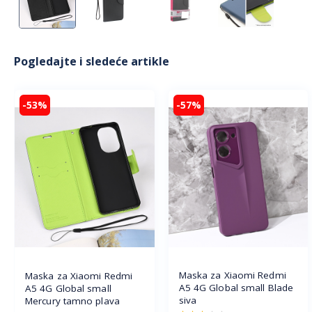
Pogledajte i sledeće artikle
-53%
-57%
Maska za Xiaomi Redmi
Maska za Xiaomi Redmi
A5 4G Global small Blade
A5 4G Global small
siva
Mercury tamno plava