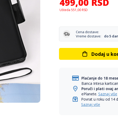
499,00
RSD
Ušteda
551,00
RSD
Cena dostave:
Vreme dostave:
do 5 da
Dodaj u ko
Plaćanje do 18 mes
Banca Intesa kartic
Poruči i plati ovaj a
ePlanete.
Saznaj više
Povrat u roku od 14 
Saznaj više