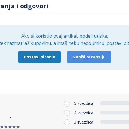
tanja i odgovori
Ako si koristio ovaj artikal, podeli utiske.
tek razmatraš kupovinu, a imaš neku nedoumicu, postavi pit
Postavi pitanje
Napiši recenziju
5 zvezdica
4 zvezdica
-
3 zvezdica