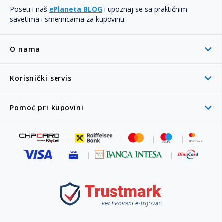
Poseti i naš
ePlaneta BLOG
i upoznaj se sa praktičnim
savetima i smernicama za kupovinu.
O nama
Korisnički servis
Pomoć pri kupovini