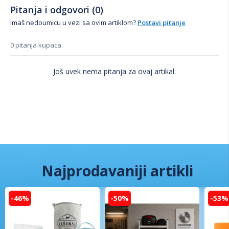
Pitanja i odgovori (0)
Imaš nedoumicu u vezi sa ovim artiklom?
Postavi pitanje
0 pitanja kupaca
Još uvek nema pitanja za ovaj artikal.
Najprodavaniji artikli
-46%
-50%
-53%