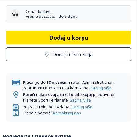
Cena dostave:
Vreme dostave:
do 5 dana
Dodaj u korpu
Dodaj u listu želja
Plaćanje do 18 mesečnih rata
- Administrativnom
zabranom i Banca Intesa karticama.
Saznaj više
Poruči i plati ovaj artikal u bilo kojoj prodavnici
Planete Sport i ePlanete.
Saznaj više
Povrat u roku od 14 dana.
Saznaj više
Treba ti pomoć?
Kontaktiraj nas
Pogledajte i sledeće artikle