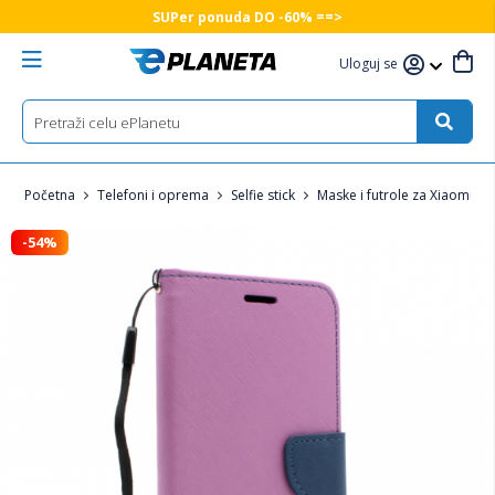
SUPer ponuda DO -60% ==>
Uloguj se
Početna
Telefoni i oprema
Selfie stick
Maske i futrole za Xiaomi te
-54%