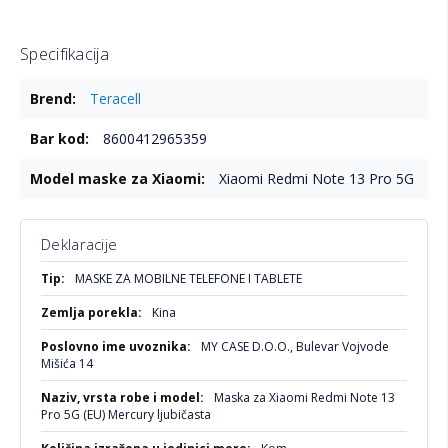
Specifikacija
Više
Teracell
informacija
8600412965359
Xiaomi Redmi Note 13 Pro 5G
Deklaracije
Više
MASKE ZA MOBILNE TELEFONE I TABLETE
informacija
Kina
MY CASE D.O.O., Bulevar Vojvode
Mišića 14
Maska za Xiaomi Redmi Note 13
Pro 5G (EU) Mercury ljubičasta