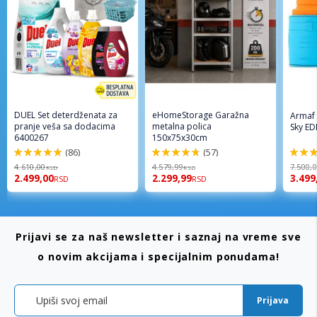
DUEL Set deterdženata za
eHomeStorage Garažna
Armaf
pranje veša sa dodacima
metalna polica
Sky ED
6400267
150x75x30cm
(86)
(57)
98%
96%
94%
4.610,00
4.579,99
7.500,
RSD
RSD
2.499,00
2.299,99
3.499
RSD
RSD
Prijavi se za naš newsletter i saznaj na vreme sve
o novim akcijama i specijalnim ponudama!
Prijava