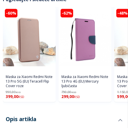
-60%
-62%
-48%
Maska za Xiaomi Redmi Note
Maska za Xiaomi Redmi Note
Maska 
13 Pro 5G (EU) Teracell Flip
13 Pro 4G (EU) Mercury
13 Pro 
Cover roze
ljubičasta
Cover 
990,00
790,00
1.150,
RSD
RSD
399,00
299,00
599,0
RSD
RSD
Opis artikla