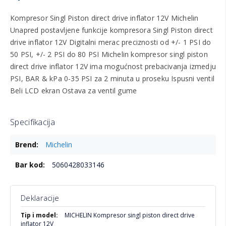
Kompresor Singl Piston direct drive inflator 12V Michelin
Unapred postavljene funkcije kompresora Singl Piston direct
drive inflator 12V Digitalni merac preciznosti od +/- 1 PSI do
50 PSI, +/- 2 PSI do 80 PSI Michelin kompresor singl piston
direct drive inflator 12V ima mogućnost prebacivanja izmedju
PSI, BAR & kPa 0-35 PSI za 2 minuta u proseku Ispusni ventil
Beli LCD ekran Ostava za ventil gume
Specifikacija
Više
Michelin
informacija
5060428033146
Deklaracije
Više
MICHELIN Kompresor singl piston direct drive
informacija
inflator 12V