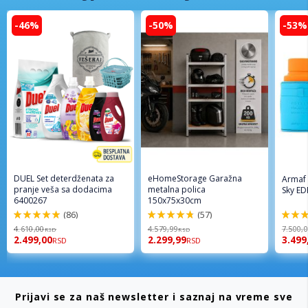
-46%
-50%
-53%
DUEL Set deterdženata za
eHomeStorage Garažna
Armaf
pranje veša sa dodacima
metalna polica
Sky ED
6400267
150x75x30cm
(86)
(57)
98%
96%
94%
4.610,00
4.579,99
7.500,
RSD
RSD
2.499,00
2.299,99
3.499
RSD
RSD
Prijavi se za naš newsletter i saznaj na vreme sve