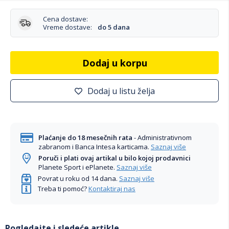
Cena dostave:
Vreme dostave:
do 5 dana
Dodaj u korpu
Dodaj u listu želja
Plaćanje do 18 mesečnih rata
- Administrativnom
zabranom i Banca Intesa karticama.
Saznaj više
Poruči i plati ovaj artikal u bilo kojoj prodavnici
Planete Sport i ePlanete.
Saznaj više
Povrat u roku od 14 dana.
Saznaj više
Treba ti pomoć?
Kontaktiraj nas
Pogledajte i sledeće artikle