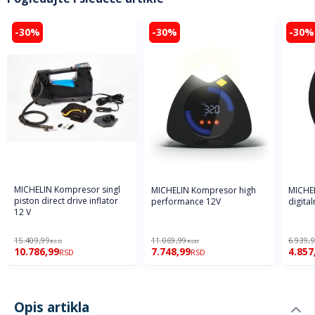
-30%
-30%
-30%
MICHELIN Kompresor singl
MICHELIN Kompresor high
MICHE
piston direct drive inflator
performance 12V
digita
12 V
15.409,99
11.069,99
6.939,
RSD
RSD
10.786,99
7.748,99
4.857
RSD
RSD
Opis artikla