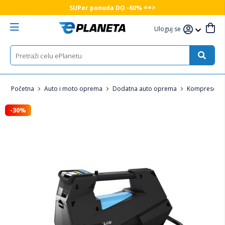
SUPer ponuda DO -60% ==>
Uloguj se
Početna
Auto i moto oprema
Dodatna auto oprema
Kompresori 
-30%