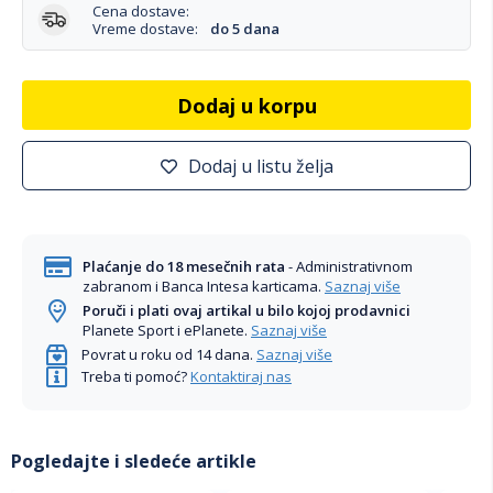
Cena dostave:
Vreme dostave:
do 5 dana
Dodaj u korpu
Dodaj u listu želja
Plaćanje do 18 mesečnih rata
- Administrativnom
zabranom i Banca Intesa karticama.
Saznaj više
Poruči i plati ovaj artikal u bilo kojoj prodavnici
Planete Sport i ePlanete.
Saznaj više
Povrat u roku od 14 dana.
Saznaj više
Treba ti pomoć?
Kontaktiraj nas
Pogledajte i sledeće artikle