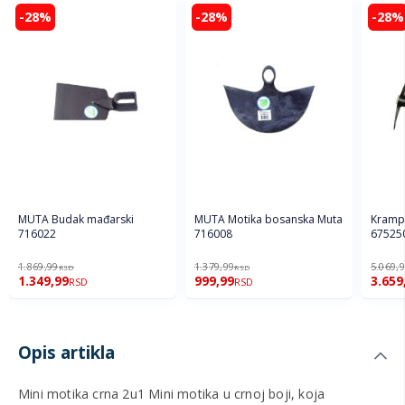
-28%
-28%
-28%
MUTA Budak mađarski
MUTA Motika bosanska Muta
Kramp 
716022
716008
67525
1.869,99
1.379,99
5.069,
RSD
RSD
1.349,99
999,99
3.659
RSD
RSD
Opis artikla
Mini motika crna 2u1 Mini motika u crnoj boji, koja