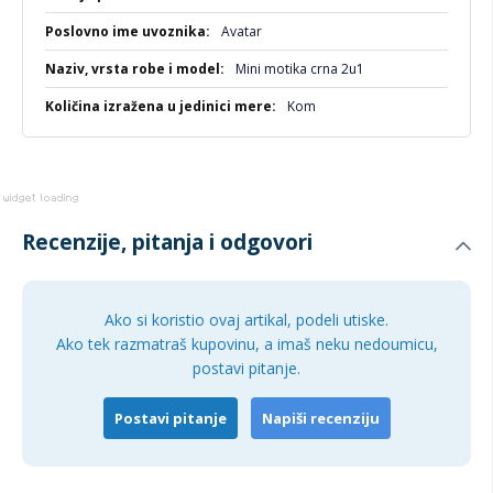
uz detaljne slike i cene. Međutim, moramo istaći da ne
možemo garantovati potpunu tačnost svih informacija bez
Avatar
eventualnih grešaka.
Mini motika crna 2u1
Kom
Recenzije, pitanja i odgovori
Ako si koristio ovaj artikal, podeli utiske.
Ako tek razmatraš kupovinu, a imaš neku nedoumicu,
postavi pitanje.
Postavi pitanje
Napiši recenziju