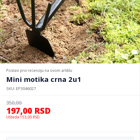
Postavi prvi recenziju na ovom artiklu
Mini motika crna 2u1
SKU
EP3046027
350,00
197,00
RSD
Ušteda
153,00
RSD