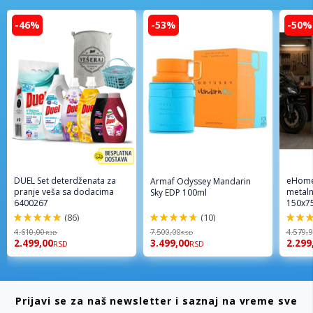
-46%
-53%
-50%
DUEL Set deterdženata za
eHome
Armaf Odyssey Mandarin
pranje veša sa dodacima
metaln
Sky EDP 100ml
6400267
150x7
(86)
(10)
98%
94%
96%
4.610,00
7.500,00
4.579,
RSD
RSD
2.499,00
3.499,00
2.299
RSD
RSD
Prijavi se za naš newsletter i saznaj na vreme sve