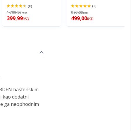
(6)
(2)
90%
100%
1.799,99
999,00
RSD
RSD
399,99
499,00
RSD
RSD
m
ARDEN baštenskim
li kao dodatni
čine ga neophodnim