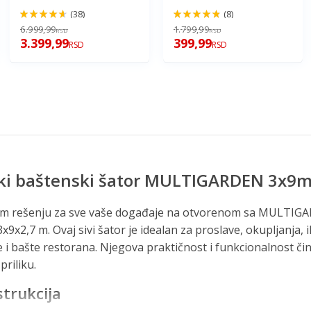
(38)
(8)
92%
96%
6.999,99
1.799,99
RSD
RSD
3.399,99
399,99
RSD
RSD
i baštenski šator MULTIGARDEN 3x9
nom rešenju za sve vaše događaje na otvorenom sa MULTIG
9x2,7 m. Ovaj sivi šator je idealan za proslave, okupljanja, i
e i bašte restorana. Njegova praktičnost i funkcionalnost 
riliku.
strukcija