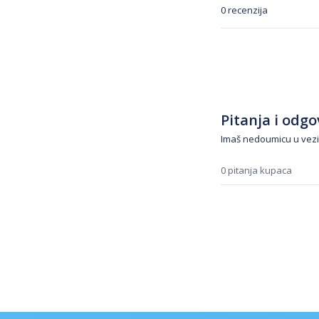
0 recenzija
Pitanja i odgov
Imaš nedoumicu u vezi
0 pitanja kupaca