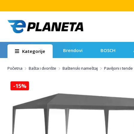
Brendovi
BOSCH
Kategorije
Početna
Bašta i dvorište
Baštenski nameštaj
Paviljoni i tende
-15%