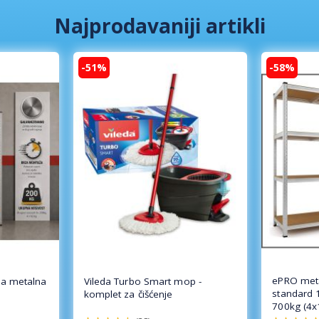
Najprodavaniji artikli
-51%
-58%
ePRO meta
a metalna
Vileda Turbo Smart mop -
standard 
komplet za čišćenje
700kg (4x