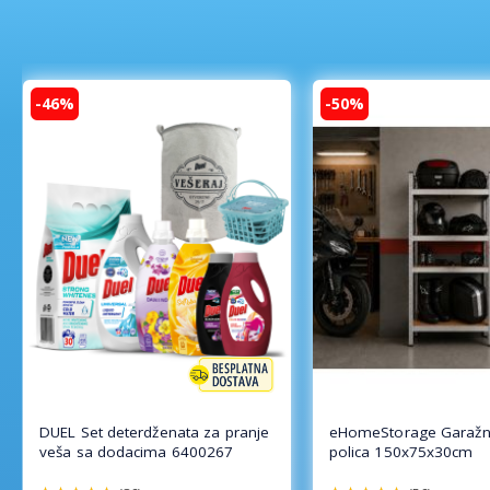
-46%
-50%
DUEL Set deterdženata za pranje
eHomeStorage Garažn
veša sa dodacima 6400267
polica 150x75x30cm