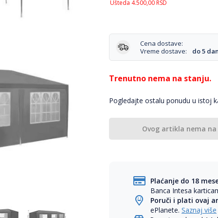
Ušteda
4.500,00
RSD
Cena dostave:
Vreme dostave:
do 5 da
Trenutno nema na stanju.
Pogledajte ostalu ponudu u istoj ka
Ovog artikla nema na
Plaćanje do 18 mes
Banca Intesa kartic
Poruči i plati ovaj a
ePlanete.
Saznaj više