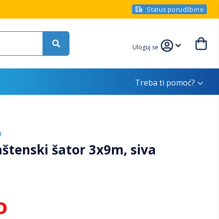
Status porudžbine
Uloguj se
Treba ti pomoć?
u
tenski šator 3x9m, siva
D