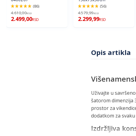
(86)
(56)
98%
96%
4.610,00
4.579,99
RSD
RSD
2.499,00
2.299,99
RSD
RSD
Opis artikla
Višenamensk
Uživajte u savrše
šatorom dimenzija 3x
prostor za vikendic
dodatkom za svaku p
Izdržljiva kon