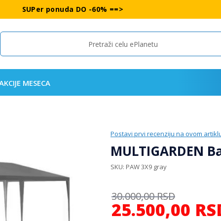
SUPer ponuda DO -60% ==>
Search
AKCIJE MESECA
Postavi prvi recenziju na ovom artikl
MULTIGARDEN Baš
SKU
PAW 3X9 gray
30.000,00
RSD
25.500,00
RS