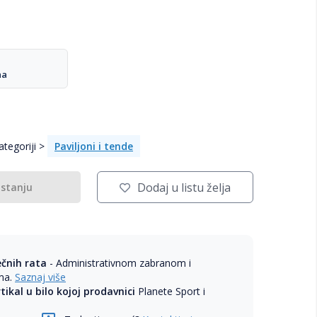
na
tegoriji >
Paviljoni i tende
Dodaj u listu želja
 stanju
ečnih rata
- Administrativnom zabranom i
ama.
Saznaj više
rtikal u bilo kojoj prodavnici
Planete Sport i