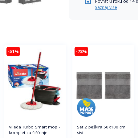
Povrat u roku od 14 
Saznaj više
-51%
-78%
Vileda Turbo Smart mop -
Set 2 peškira 50x100 cm
komplet za čišćenje
sivi