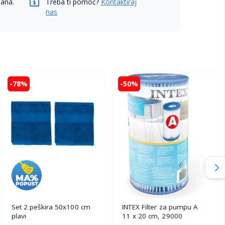
dana.
Treba ti pomoć?
Kontaktiraj
nas
-78%
-50%
Set 2 peškira 50x100 cm
INTEX Filter za pumpu A
plavi
11 x 20 cm, 29000