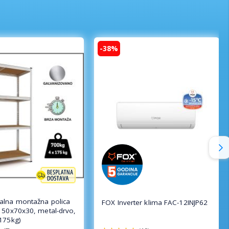
-38%
lna montažna polica
FOX Inverter klima FAC-12INJP62
150x70x30, metal-drvo,
175kg)