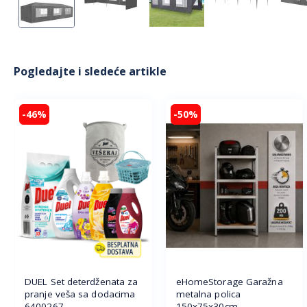
Pogledajte i sledeće artikle
-46%
-50%
DUEL Set deterdženata za
eHomeStorage Garažna
pranje veša sa dodacima
metalna polica
6400267
150x75x30cm