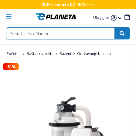
SUPer ponuda DO -60% ==>
Uloguj se
Početna
Bašta i dvorište
Bazeni
Održavanje bazena
-31%