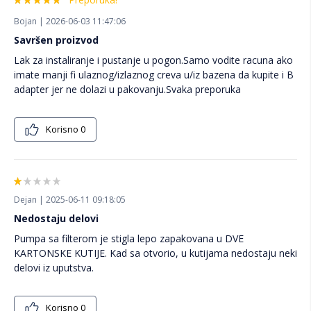
Bojan | 2026-06-03 11:47:06
Savršen proizvod
Lak za instaliranje i pustanje u pogon.Samo vodite racuna ako
imate manji fi ulaznog/izlaznog creva u/iz bazena da kupite i B
adapter jer ne dolazi u pakovanju.Svaka preporuka
Korisno
0
Dejan | 2025-06-11 09:18:05
Nedostaju delovi
Pumpa sa filterom je stigla lepo zapakovana u DVE
KARTONSKE KUTIJE. Kad sa otvorio, u kutijama nedostaju neki
delovi iz uputstva.
Korisno
0