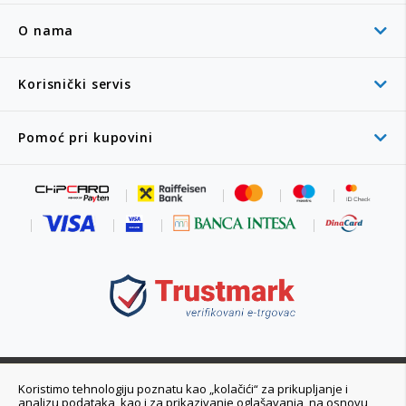
O nama
Korisnički servis
Pomoć pri kupovini
011 6355 550
Koristimo tehnologiju poznatu kao „kolačići“ za prikupljanje i
analizu podataka, kao i za prikazivanje oglašavanja, na osnovu