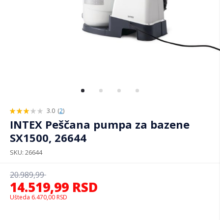
3.0
(
2
)
60%
INTEX Peščana pumpa za bazene
SX1500, 26644
SKU
26644
20.989,99
14.519,99
RSD
Ušteda
6.470,00
RSD