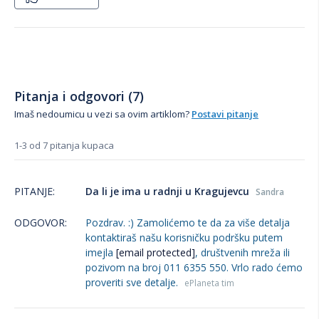
Pitanja i odgovori (7)
Imaš nedoumicu u vezi sa ovim artiklom?
Postavi pitanje
1-3 od 7 pitanja kupaca
PITANJE:
Da li je ima u radnji u Kragujevcu
Sandra
ODGOVOR:
Pozdrav. :) Zamolićemo te da za više detalja
kontaktiraš našu korisničku podršku putem
imejla
[email protected]
, društvenih mreža ili
pozivom na broj 011 6355 550. Vrlo rado ćemo
proveriti sve detalje.
ePlaneta tim