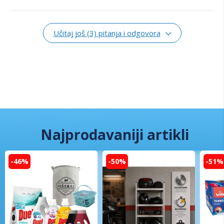
Učitaj još (3) pitanja i odgovora
Najprodavaniji artikli
-46%
-50%
-51%