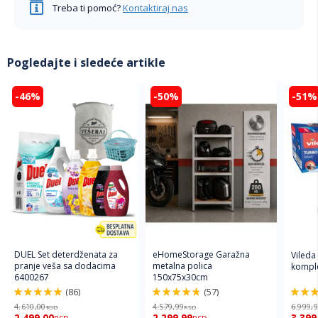
Treba ti pomoć?
Kontaktiraj nas
Pogledajte i sledeće artikle
-46%
-50%
-51%
DUEL Set deterdženata za
eHomeStorage Garažna
Vileda
pranje veša sa dodacima
metalna polica
komple
6400267
150x75x30cm
(86)
(57)
98%
96%
92%
4.610,00
4.579,99
6.999,
RSD
RSD
2.499,00
2.299,99
3.399