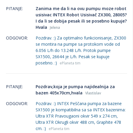
PITANJE:
Zanima me da li na ovu pumpu moze robot
usisivac INTEX Robot Usisivač ZX300, 28005?
I da li se dobija pesak ili se posebno kupuje?
Hvala
Jelena
ODGOVOR:
Pozdrav. :) Za optimalno funkcionisanje, ZX300
se montira na pumpe sa protokom vode od
6.056 L/h do 13.248 L/h. Protok pumpe
SX1500, 26644 je L/h. Pesak se kupuje
posebno. :)
ePlaneta tim
PITANJE:
Pozdrav,koja je pumpa najidealnija za
bazen 405x70cm,hvala
Vlastislav
ODGOVOR:
Pozdrav. :) INTEX Peščana pumpa za bazene
SX1500 je kompatibilna sa sa INTEX bazenima:
Ultra XTR Pravougaoni okvir 549 x 274 cm,
Ultra XTR Okrugli okvir 488 cm, Graphite 478
cm. :)
ePlaneta tim