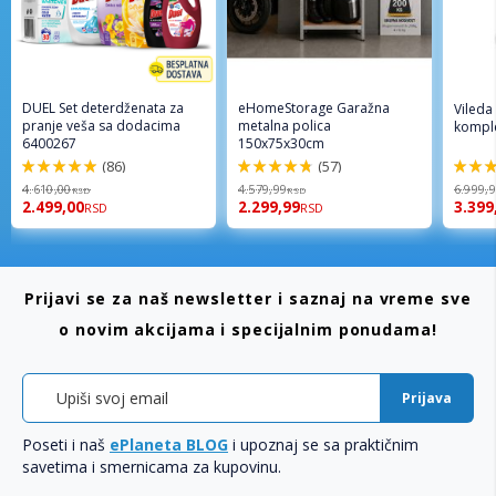
DUEL Set deterdženata za
eHomeStorage Garažna
Vileda
pranje veša sa dodacima
metalna polica
komple
6400267
150x75x30cm
(86)
(57)
98%
96%
92%
4.610,00
4.579,99
6.999,
RSD
RSD
2.499,00
2.299,99
3.399
RSD
RSD
Prijavi se za naš newsletter i saznaj na vreme sve
o novim akcijama i specijalnim ponudama!
Prijava
Poseti i naš
ePlaneta BLOG
i upoznaj se sa praktičnim
savetima i smernicama za kupovinu.