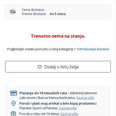
Cena dostave:
Vreme dostave:
do 5 dana
Trenutno nema na stanju.
Pogledajte ostalu ponudu u istoj kategoriji >
Održavanje bazena
Dodaj u listu želja
Plaćanje do 18 mesečnih rata
- Administrativnom
zabranom i Banca Intesa karticama.
Saznaj više
Poruči i plati ovaj artikal u bilo kojoj prodavnici
Planete Sport i ePlanete.
Saznaj više
Povrat u roku od 14 dana.
Saznaj više