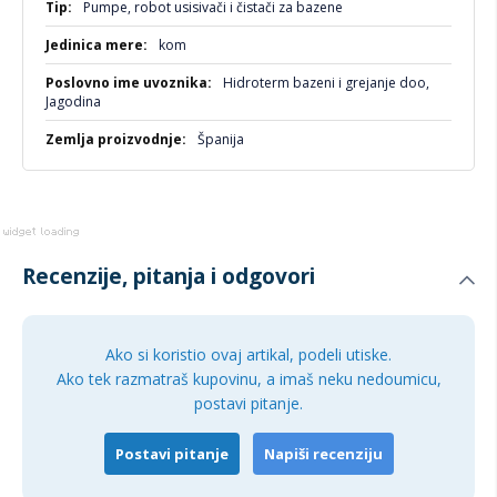
Pumpe, robot usisivači i čistači za bazene
kom
Hidroterm bazeni i grejanje doo,
Jagodina
Španija
Recenzije, pitanja i odgovori
Ako si koristio ovaj artikal, podeli utiske.
Ako tek razmatraš kupovinu, a imaš neku nedoumicu,
postavi pitanje.
Postavi pitanje
Napiši recenziju