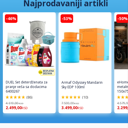
Najprodavaniji artikli
-46%
-53%
-50%
DUEL Set deterdženata za
eHome
Armaf Odyssey Mandarin
pranje veša sa dodacima
metaln
Sky EDP 100ml
6400267
150x7
(86)
(10)
98%
94%
96%
4.610,00
7.500,00
4.579,
RSD
RSD
2.499,00
3.499,00
2.299
RSD
RSD