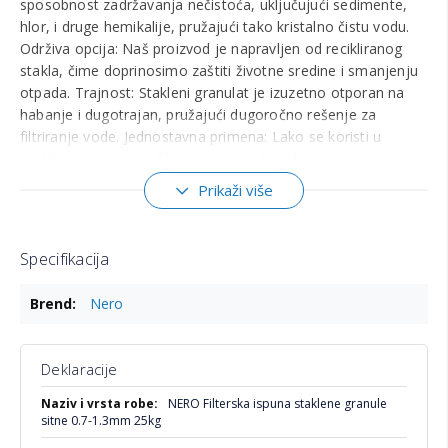
sposobnost zadržavanja nečistoća, uključujući sedimente,
hlor, i druge hemikalije, pružajući tako kristalno čistu vodu.
Održiva opcija: Naš proizvod je napravljen od recikliranog
stakla, čime doprinosimo zaštiti životne sredine i smanjenju
otpada. Trajnost: Stakleni granulat je izuzetno otporan na
habanje i dugotrajan, pružajući dugoročno rešenje za
filtriranje vode. Jednostavna primena: Lako se koristi u
različitim sistemima filtriranja vode, bilo da je reč o kućnim
filterima, bazenskim sistemima ili industrijskim
Prikaži više
postrojenjima. Filtraciono staklo se menja na 10 godina, a u
velikoj meri smanjuje potrošnju hemikalija u bazenima, vode
i struje, poboljšava higijenu. Pakovanje 25kg.
Specifikacija
Više
Nero
informacija
Deklaracije
Više
NERO Filterska ispuna staklene granule
informacija
sitne 0.7-1.3mm 25kg