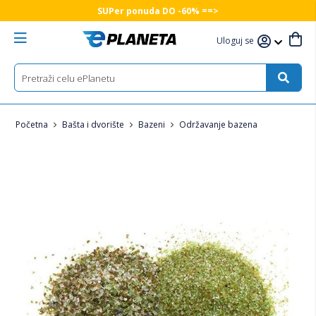
SUPer ponuda DO -60% ==>
Uloguj se
Početna
Bašta i dvorište
Bazeni
Održavanje bazena