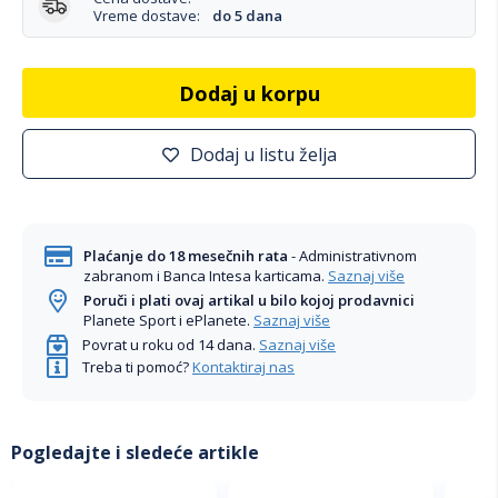
Vreme dostave:
do 5 dana
Dodaj u korpu
Dodaj u listu želja
Plaćanje do 18 mesečnih rata
- Administrativnom
zabranom i Banca Intesa karticama.
Saznaj više
Poruči i plati ovaj artikal u bilo kojoj prodavnici
Planete Sport i ePlanete.
Saznaj više
Povrat u roku od 14 dana.
Saznaj više
Treba ti pomoć?
Kontaktiraj nas
Pogledajte i sledeće artikle