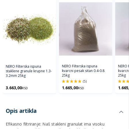
NERO Filterska ispuna
NERO F
NERO Filterska ispuna
kvarcni pesak sitan 0.4-0.8
kvarcn
staklene granule krupne 1.3-
25kg
25kg
3.2mm 25kg
(5)
100%
100%
3.663,00
1.665,00
1.665
RSD
RSD
Opis artikla
Efikasno filtriranje: Naš stakleni granulat ima visoku