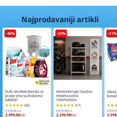
Najprodavaniji artikli
-46%
-50%
-51%
DUEL Set deterdženata za
eHomeStorage Garažna
Vileda
pranje veša sa dodacima
metalna polica
komple
6400267
150x75x30cm
(86)
(57)
98%
96%
92%
4.610,00
4.579,99
6.999,
RSD
RSD
2.499,00
2.299,99
3.399
RSD
RSD