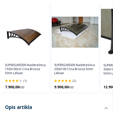
SUPERGARDEN Nadstrešnica
SUPERGARDEN Nadstrešnica
SUPER
150x100cm Crna Bronza
200x100 Crna Bronza 5mm
300x1
5mm Leksan
Leksan
5mm L
(1)
(2)
80%
100%
7.900,00
9.900,00
12.90
RSD
RSD
Opis artikla