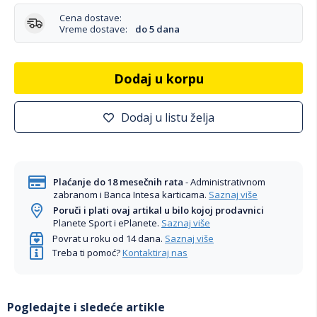
Cena dostave:
Vreme dostave:
do 5 dana
Dodaj u korpu
Dodaj u listu želja
Plaćanje do 18 mesečnih rata
- Administrativnom
zabranom i Banca Intesa karticama.
Saznaj više
Poruči i plati ovaj artikal u bilo kojoj prodavnici
Planete Sport i ePlanete.
Saznaj više
Povrat u roku od 14 dana.
Saznaj više
Treba ti pomoć?
Kontaktiraj nas
Pogledajte i sledeće artikle