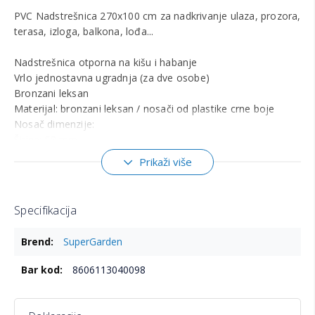
PVC Nadstrešnica 270x100 cm za nadkrivanje ulaza, prozora,
terasa, izloga, balkona, lođa...
Nadstrešnica otporna na kišu i habanje
Vrlo jednostavna ugradnja (za dve osobe)
Bronzani leksan
Materijal: bronzani leksan / nosači od plastike crne boje
Nosač dimenzije:
Širina: 58 mm
Visina: 280 mm
Prikaži više
Raspon između rupa: 185 mm
Prečnik rupe: 13 mm
Ukupna udaljenost od zida: 960 mm
Specifikacija
NAPOMENA: Nadstrešnica dolazi u delovima i potrebno je
Više
SuperGarden
informacija
sastavljanje pre ugradnje.
8606113040098