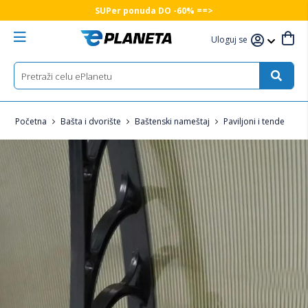
SUPer ponuda DO -60% ==>
Uloguj se
Početna
Bašta i dvorište
Baštenski nameštaj
Paviljoni i tende