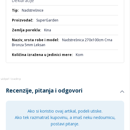
Deklaracije
Više
Nadstrešnice
informacija
SuperGarden
Kina
Nadstrešnica 270x100cm Crna
Bronza 5mm Leksan
Kom
Recenzije, pitanja i odgovori
Ako si koristio ovaj artikal, podeli utiske.
Ako tek razmatraš kupovinu, a imaš neku nedoumicu,
postavi pitanje.