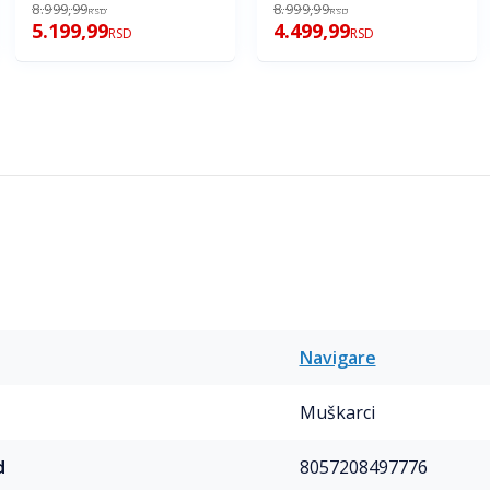
8.999,99
8.999,99
RSD
RSD
5.199,99
4.499,99
RSD
RSD
Navigare
Muškarci
d
8057208497776