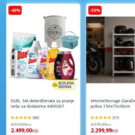
-46%
-50%
DUEL Set deterdženata za pranje
eHomeStorage Garažn
veša sa dodacima 6400267
polica 150x75x30cm
(86)
(57)
98%
96%
4.610,00
4.579,99
RSD
RSD
2.499,00
2.299,99
RSD
RSD