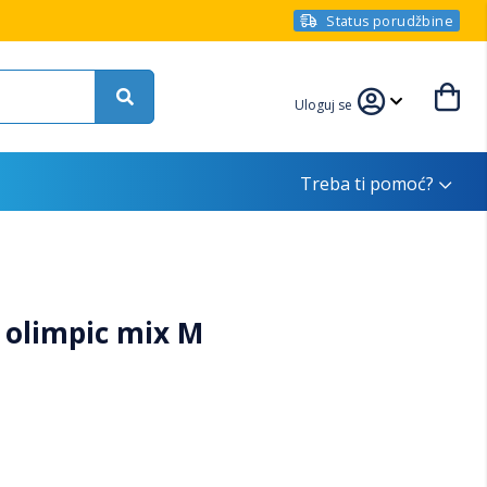
Status porudžbine
Uloguj se
Treba ti pomoć?
 olimpic mix M