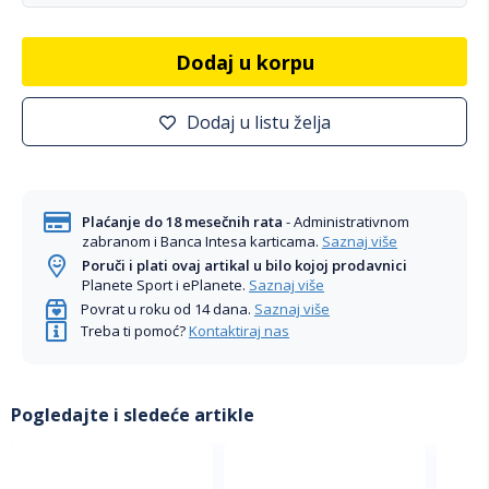
Dodaj u korpu
Dodaj u listu želja
Plaćanje do 18 mesečnih rata
- Administrativnom
zabranom i Banca Intesa karticama.
Saznaj više
Poruči i plati ovaj artikal u bilo kojoj prodavnici
Planete Sport i ePlanete.
Saznaj više
Povrat u roku od 14 dana.
Saznaj više
Treba ti pomoć?
Kontaktiraj nas
Pogledajte i sledeće artikle