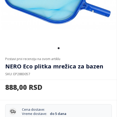
Postavi prvi recenziju na ovom artiklu
NERO Eco plitka mrežica za bazen
SKU
EP2883057
888,00
RSD
Cena dostave:
Vreme dostave:
do 5 dana