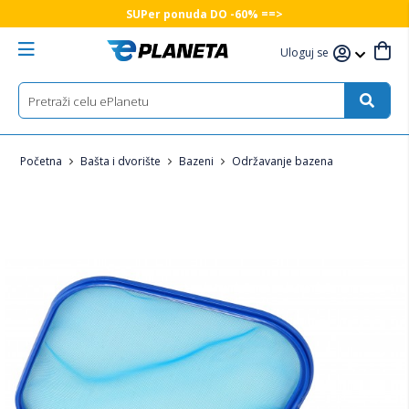
SUPer ponuda DO -60% ==>
Uloguj se
Početna
Bašta i dvorište
Bazeni
Održavanje bazena