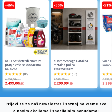
-46%
-50%
-51%
DUEL Set deterdženata za
eHomeStorage Garažna
Vileda
pranje veša sa dodacima
metalna polica
komple
6400267
150x75x30cm
(86)
(56)
98%
96%
92%
4.610,00
4.579,99
6.999,
RSD
RSD
2.499,00
2.299,99
3.399
RSD
RSD
Prijavi se za naš newsletter i saznaj na vreme sve
o novim akcijama i specijalnim ponudama!