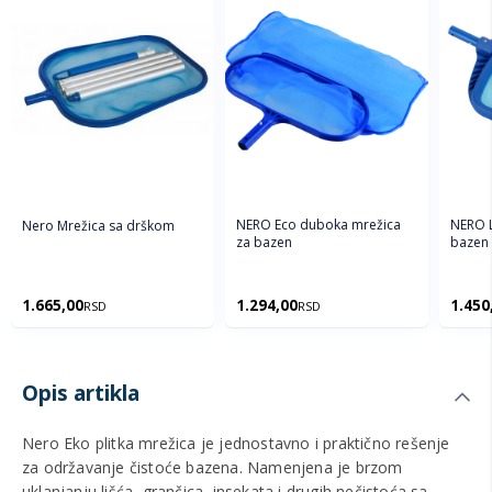
NERO Eco duboka mrežica
NERO L
Nero Mrežica sa drškom
za bazen
bazen
1.665,00
1.294,00
1.450
RSD
RSD
Opis artikla
Nero Eko plitka mrežica je jednostavno i praktično rešenje
za održavanje čistoće bazena. Namenjena je brzom
uklanjanju lišća, grančica, insekata i drugih nečistoća sa