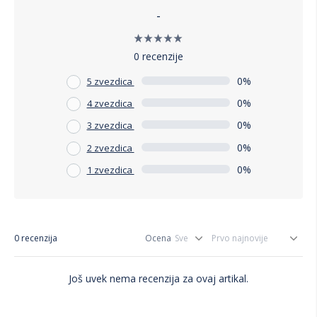
sigurno postati omiljeni deo vaše praznične dekoracije.
-
0 recenzije
0%
5 zvezdica
0%
4 zvezdica
0%
3 zvezdica
0%
2 zvezdica
0%
1 zvezdica
0 recenzija
Ocena
Još uvek nema recenzija za ovaj artikal.