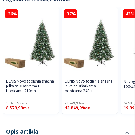
-36%
-37%
-43%
DENIS Novogodišnja snežna
DENIS Novogodišnja snežna
Novogo
jelka sa šišarkama i
jelka sa šišarkama i
160x2
bobicama 210cm
bobicama 240cm
13.499,99
20.249,99
34.909
RSD
RSD
8.579,99
12.849,99
19.99
RSD
RSD
Opis artikla