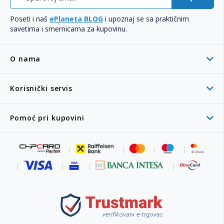
Poseti i naš
ePlaneta BLOG
i upoznaj se sa praktičnim
savetima i smernicama za kupovinu.
O nama
Korisnički servis
Pomoć pri kupovini