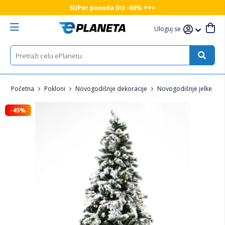
SUPer ponuda DO -60% ==>
Uloguj se
Početna
Pokloni
Novogodišnje dekoracije
Novogodišnje jelke
-45%