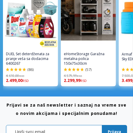
DUEL Set deterdženata za
eHomeStorage Garažna
Armaf
pranje veša sa dodacima
metalna polica
Sky ED
6400267
150x75x30cm
(86)
(57)
98%
96%
94%
4.610,00
4.579,99
7.500,
RSD
RSD
2.499,00
2.299,99
3.499
RSD
RSD
Prijavi se za naš newsletter i saznaj na vreme sve
o novim akcijama i specijalnim ponudama!
Prijava