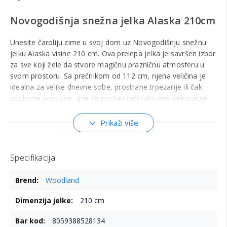
Novogodišnja snežna jelka Alaska 210cm
Unesite čaroliju zime u svoj dom uz Novogodišnju snežnu
jelku Alaska visine 210 cm. Ova prelepa jelka je savršen izbor
za sve koji žele da stvore magičnu prazničnu atmosferu u
svom prostoru. Sa prečnikom od 112 cm, njena veličina je
idealna za velike dnevne sobe, prostrane trpezarije ili čak
poslovne prostore, gde će postati centralni deo dekoracije.
Raskošna i realistična
Prikaži više
Sa impresivnih 832 grančice, snežna jelka Alaska pruža bogat
i raskošan izgled koji će očarati svakog posmatrača. Njene
3D iglice su dizajnirane da izgledaju kao prirodne, stvarajući
Specifikacija
iluziju pravih iglica koje su blistave i pune. Ovaj realističan
Više
izgled doprinosi sveukupnoj atmosferi praznika, čineći vaš
Woodland
informacija
dom toplim i prijatnim mestom za okupljanje porodice i
prijatelja.
210 cm
Visokokvalitetni materijali
8059388528134