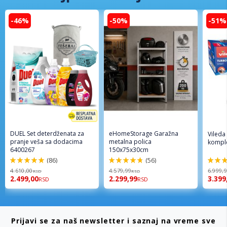
-46%
-50%
-51%
DUEL Set deterdženata za
eHomeStorage Garažna
Vileda
pranje veša sa dodacima
metalna polica
komple
6400267
150x75x30cm
(86)
(56)
98%
96%
92%
4.610,00
4.579,99
6.999,
RSD
RSD
2.499,00
2.299,99
3.399
RSD
RSD
Prijavi se za naš newsletter i saznaj na vreme sve