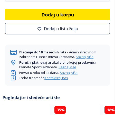
Dodaj u korpu
Dodaj u listu želja
Plaćanje do 18 mesečnih rata
- Administrativnom
zabranom i Banca Intesa karticama.
Saznaj više
Poruči i plati ovaj artikal u bilo kojoj prodavnici
Planete Sport i ePlanete.
Saznaj više
Povrat u roku od 14 dana.
Saznaj više
Treba ti pomoć?
Kontaktiraj nas
Pogledajte i sledeće artikle
-35%
-18%