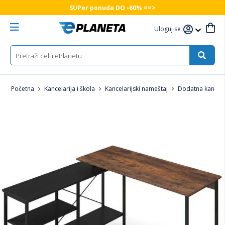
SUPer ponuda DO -60% ==>
Uloguj se
Početna
Kancelarija i škola
Kancelarijski nameštaj
Dodatna kancel