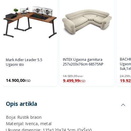
BACHM
INTEX Ugaona garnitura
Mark Adler Leader 5.5
Ugaona
257x203x76cm 68575NP
Ugaoni sto
šuk,1x
crna
14.589,99
24.299
RSD
14.900,00
9.499,99
19.92
RSD
RSD
Opis artikla
Boja: Rustik braon
Materijal: Iverica, metal
Ukupne dimenzije: 135x120x74,5cm (DxŠxV)