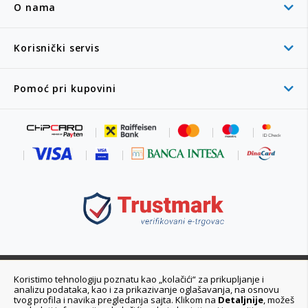
O nama
Korisnički servis
Pomoć pri kupovini
011 6355 550
Koristimo tehnologiju poznatu kao „kolačići“ za prikupljanje i
analizu podataka, kao i za prikazivanje oglašavanja, na osnovu
Ponedeljak - Petak 08:00 - 20:00h
tvog profila i navika pregledanja sajta. Klikom na
Detaljnije
, možeš