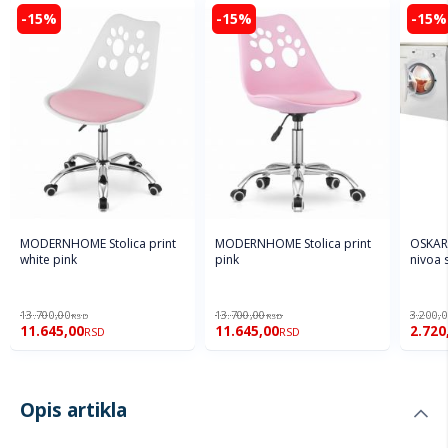
-15%
-15%
-15%
MODERNHOME Stolica print
MODERNHOME Stolica print
OSKAR 
white pink
pink
nivoa 
13.700,00
13.700,00
3.200,
RSD
RSD
11.645,00
11.645,00
2.720
RSD
RSD
Opis artikla