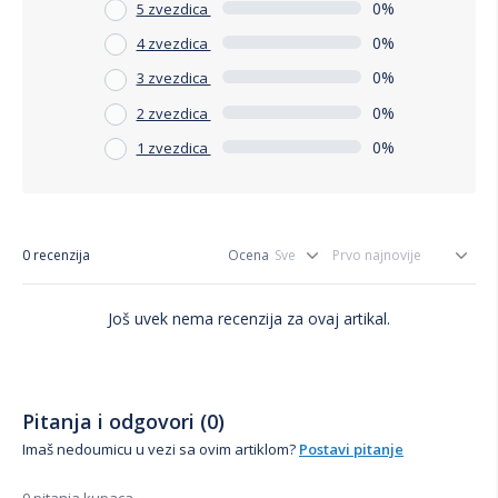
0%
5 zvezdica
0%
4 zvezdica
0%
3 zvezdica
0%
2 zvezdica
0%
1 zvezdica
0 recenzija
Ocena
Još uvek nema recenzija za ovaj artikal.
Pitanja i odgovori (0)
Imaš nedoumicu u vezi sa ovim artiklom?
Postavi pitanje