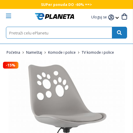
SUPer ponuda DO -60% ==>
Uloguj se
Početna
Nameštaj
Komode i police
TV komode i police
-15%