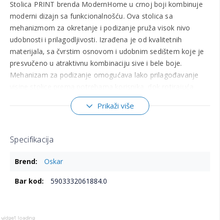
Stolica PRINT brenda ModernHome u crnoj boji kombinuje
moderni dizajn sa funkcionalnošću. Ova stolica sa
mehanizmom za okretanje i podizanje pruža visok nivo
udobnosti i prilagodljivosti. Izrađena je od kvalitetnih
materijala, sa čvrstim osnovom i udobnim sedištem koje je
presvučeno u atraktivnu kombinaciju sive i bele boje.
Mehanizam za podizanje omogućava lako prilagođavanje
visine stolice prema potrebama korisnika, dok rotirajuća
funkcija omogućava slobodno kretanje i lakše manevrisanje
Prikaži više
u prostoru. Savršen je izbor za radne prostore, kao i za
moderne domove. Proizvod je upakovan u transportnu
kutiju, sa svim delovima pažljivo zaštićenim kako bi se
Specifikacija
sprečilo oštećenje tokom transporta. Dimenzije pakovanja:
Više
65x30x30 cm Težina: 7 kg
Oskar
informacija
5903332061884.0