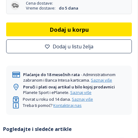
Cena dostave:
Vreme dostave:
do 5 dana
Dodaj u korpu
Dodaj u listu želja
Plaćanje do 18 mesečnih rata
- Administrativnom
zabranom i Banca Intesa karticama.
Saznaj više
Poruči i plati ovaj artikal u bilo kojoj prodavnici
Planete Sport i ePlanete.
Saznaj više
Povrat u roku od 14 dana.
Saznaj više
Treba ti pomoć?
Kontaktiraj nas
Pogledajte i sledeće artikle