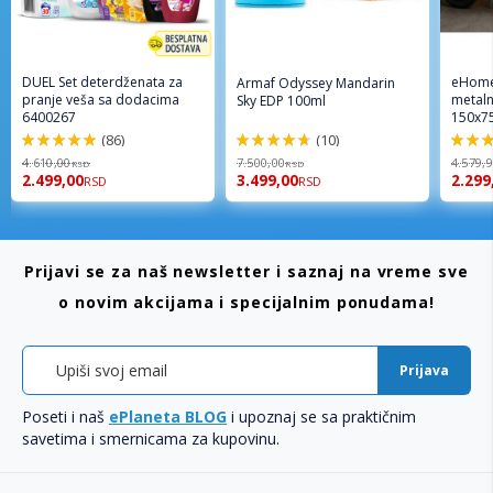
DUEL Set deterdženata za
eHome
Armaf Odyssey Mandarin
pranje veša sa dodacima
metaln
Sky EDP 100ml
6400267
150x7
(86)
(10)
98%
94%
96%
4.610,00
7.500,00
4.579,
RSD
RSD
2.499,00
3.499,00
2.299
RSD
RSD
Prijavi se za naš newsletter i saznaj na vreme sve
o novim akcijama i specijalnim ponudama!
Prijava
Poseti i naš
ePlaneta BLOG
i upoznaj se sa praktičnim
savetima i smernicama za kupovinu.