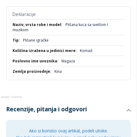
Deklaracije
Više
Plišana kuca sa svetlom I
informacija
muzikom
Plišane igračke
Komad
Magaza
Kina
Recenzije, pitanja i odgovori
Ako si koristio ovaj artikal, podeli utiske.