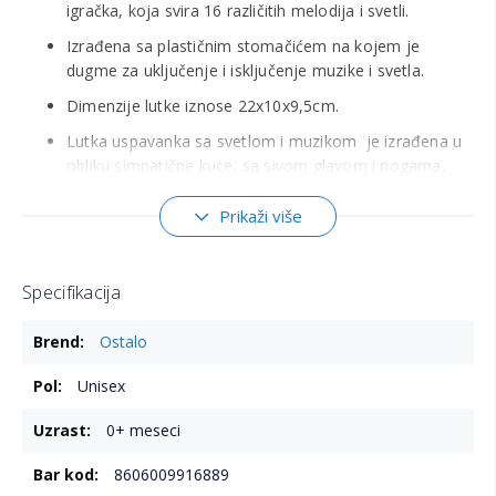
igračka, koja svira 16 različitih melodija i svetli.
Izrađena sa plastičnim stomačićem na kojem je
dugme za uključenje i isključenje muzike i svetla.
Dimenzije lutke iznose 22x10x9,5cm.
Lutka uspavanka sa svetlom i muzikom je izrađena u
obliku simpatične kuce, sa sivom glavom i nogama,
zelenim stomačićem i plavim rukama.
Prikaži više
Različite teksture i boje podstiču razvoj detetovih čula,
a muzički deo zabavlja dete i upoznaje ga sa svetom
muzike.
Specifikacija
Više
Ostalo
informacija
Unisex
0+ meseci
8606009916889