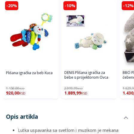
-20%
-10%
-12%
DENIS Plišana igračka za
BBO Pl
Plišana igračka za beb Kuca
bebe s projektorom Ovca
ćebenc
1.150,00
2.099,99
1.629,
RSD
RSD
920,00
1.889,99
1.430
RSD
RSD
Opis artikla
Lutka uspavanka sa svetlom i muzikom je mekana