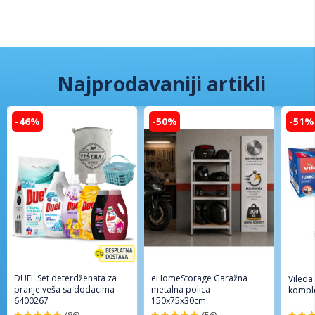
Najprodavaniji artikli
-46%
-50%
-51%
DUEL Set deterdženata za
eHomeStorage Garažna
Vileda
pranje veša sa dodacima
metalna polica
komple
6400267
150x75x30cm