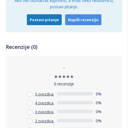
Ako tek razmatraš kupovinu, a imaš neku nedoumicu,
postavi pitanje.
Postavi pitanje
Napiši recenziju
Recenzije (0)
-
0 recenzije
0%
5 zvezdica
0%
4 zvezdica
0%
3 zvezdica
0%
2 zvezdica