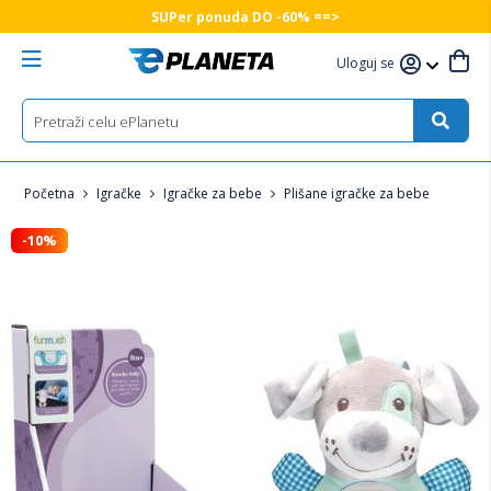
SUPer ponuda DO -60% ==>
Uloguj se
Početna
Igračke
Igračke za bebe
Plišane igračke za bebe
-10%