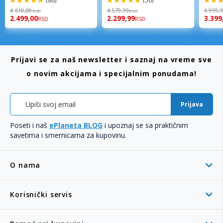
(86)
(56)
98%
96%
92%
4.610,00
4.579,99
6.999,
RSD
RSD
2.499,00
2.299,99
3.399
RSD
RSD
Prijavi se za naš newsletter i saznaj na vreme sve
o novim akcijama i specijalnim ponudama!
Prijava
Poseti i naš
ePlaneta BLOG
i upoznaj se sa praktičnim
savetima i smernicama za kupovinu.
O nama
Korisnički servis