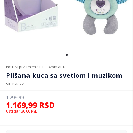
Postavi prvi recenziju na ovom artiklu
Plišana kuca sa svetlom i muzikom
SKU
46725
1.299,99
1.169,99
RSD
Ušteda
130,00
RSD