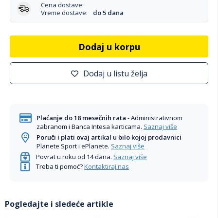
Cena dostave:
Vreme dostave:
do 5 dana
Dodaj u korpu
Dodaj u listu želja
Plaćanje do 18 mesečnih rata
- Administrativnom
zabranom i Banca Intesa karticama.
Saznaj više
Poruči i plati ovaj artikal u bilo kojoj prodavnici
Planete Sport i ePlanete.
Saznaj više
Povrat u roku od 14 dana.
Saznaj više
Treba ti pomoć?
Kontaktiraj nas
Pogledajte i sledeće artikle