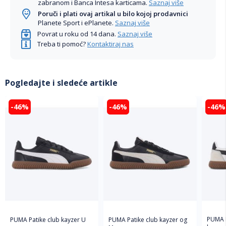
zabranom i Banca Intesa karticama.
Saznaj više
Poruči i plati ovaj artikal u bilo kojoj prodavnici
Planete Sport i ePlanete.
Saznaj više
Povrat u roku od 14 dana.
Saznaj više
Treba ti pomoć?
Kontaktiraj nas
Pogledajte i sledeće artikle
-46%
-46%
-46%
PUMA P
PUMA Patike club kayzer U
PUMA Patike club kayzer og