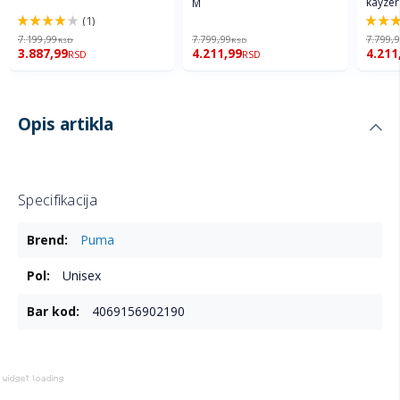
kayzer
M
(1)
80%
100%
7.199,99
7.799,99
7.799,
RSD
RSD
3.887,99
4.211,99
4.211
RSD
RSD
Opis artikla
Specifikacija
Više
Puma
informacija
Unisex
4069156902190