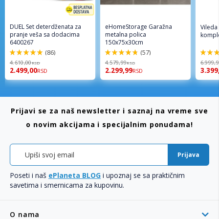
DUEL Set deterdženata za
eHomeStorage Garažna
Vileda
pranje veša sa dodacima
metalna polica
komple
6400267
150x75x30cm
(86)
(57)
98%
96%
92%
4.610,00
4.579,99
6.999,
RSD
RSD
2.499,00
2.299,99
3.399
RSD
RSD
Prijavi se za naš newsletter i saznaj na vreme sve
o novim akcijama i specijalnim ponudama!
Prijava
Poseti i naš
ePlaneta BLOG
i upoznaj se sa praktičnim
savetima i smernicama za kupovinu.
O nama