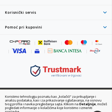
Korisnički servis
Pomoć pri kupovini
011 6355 550
Koristimo tehnologiju poznatu kao „kolačići“ za prikupljanje i
analizu podataka, kao i za prikazivanje oglašavanja, na osnovu
Ponedeljak - Petak 08:00 - 20:00h
tvog profila i navika pregledanja sajta. Klikom na
Detaljnije
, možeš
pogledati informacije o kolačićima koje koristimo i izmeniti
postavke.