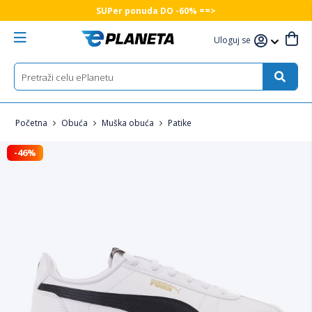
SUPer ponuda DO -60% ==>
Uloguj se
Početna
Obuća
Muška obuća
Patike
-46%