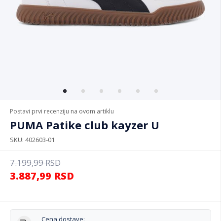
Postavi prvi recenziju na ovom artiklu
PUMA Patike club kayzer U
SKU
402603-01
7.199,99
RSD
3.887,99
RSD
Cena dostave: