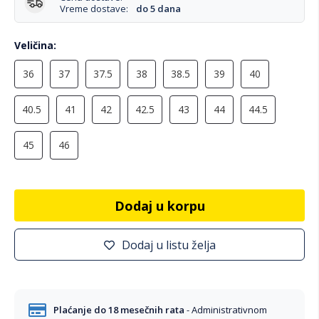
Vreme dostave:
do 5 dana
Veličina
36
37
37.5
38
38.5
39
40
40.5
41
42
42.5
43
44
44.5
45
46
Dodaj u korpu
Dodaj u listu želja
Plaćanje do 18 mesečnih rata
- Administrativnom