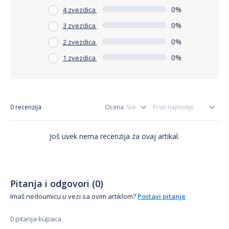
0%
4 zvezdica
0%
3 zvezdica
0%
2 zvezdica
0%
1 zvezdica
0 recenzija
Ocena
Još uvek nema recenzija za ovaj artikal.
Pitanja i odgovori (0)
Imaš nedoumicu u vezi sa ovim artiklom?
Postavi pitanje
0 pitanja kupaca