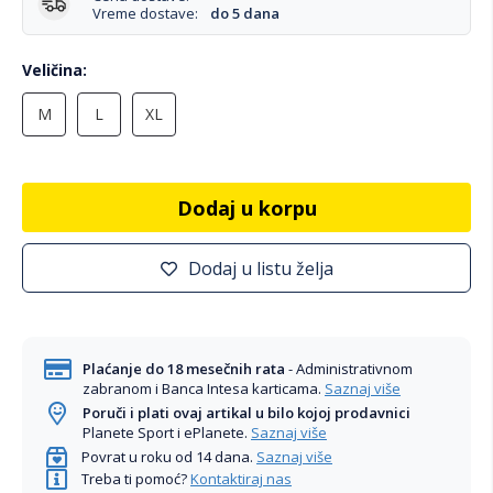
Vreme dostave:
do 5 dana
Veličina
M
L
XL
Dodaj u korpu
Dodaj u listu želja
Plaćanje do 18 mesečnih rata
- Administrativnom
zabranom i Banca Intesa karticama.
Saznaj više
Poruči i plati ovaj artikal u bilo kojoj prodavnici
Planete Sport i ePlanete.
Saznaj više
Povrat u roku od 14 dana.
Saznaj više
Treba ti pomoć?
Kontaktiraj nas