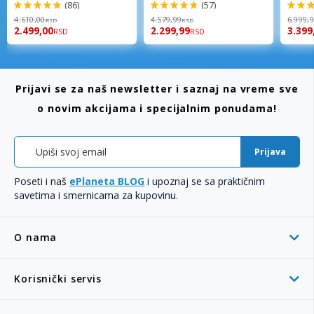
(86)
(57)
98%
96%
92%
4.610,00
4.579,99
6.999,
RSD
RSD
2.499,00
2.299,99
3.399
RSD
RSD
Prijavi se za naš newsletter i saznaj na vreme sve
o novim akcijama i specijalnim ponudama!
Prijava
Poseti i naš
ePlaneta BLOG
i upoznaj se sa praktičnim
savetima i smernicama za kupovinu.
O nama
Korisnički servis