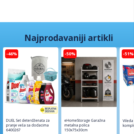
Najprodavaniji artikli
-46%
-50%
-51%
DUEL Set deterdženata za
eHomeStorage Garažna
Vileda
pranje veša sa dodacima
metalna polica
komple
6400267
150x75x30cm