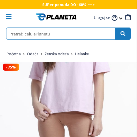
SUPer ponuda DO -60% ==>
Uloguj se
Početna
Odeća
Ženska odeća
Helanke
-75%