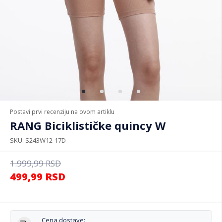
Postavi prvi recenziju na ovom artiklu
RANG Biciklističke quincy W
SKU
S243W12-17D
1.999,99
RSD
499,99
RSD
Cena dostave: