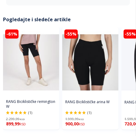
Pogledajte i sledeće artikle
-61%
-55%
-55%
RANG Biciklističke remington
RANG Biciklističke arina W
RANG B
W
(1)
(1)
100%
100%
2.299,99
1.999,99
1.599,
RSD
RSD
899,99
900,00
720,0
RSD
RSD