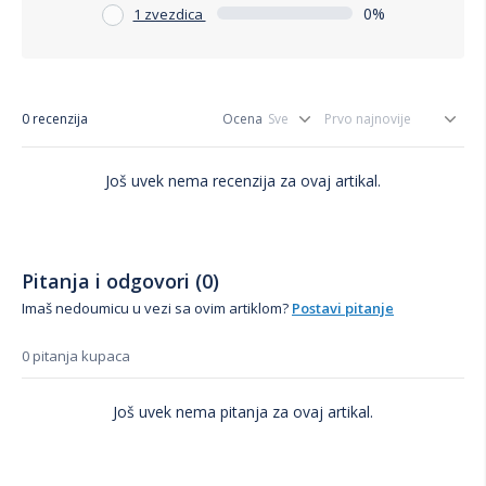
0%
1 zvezdica
0 recenzija
Ocena
Još uvek nema recenzija za ovaj artikal.
Pitanja i odgovori (0)
Imaš nedoumicu u vezi sa ovim artiklom?
Postavi pitanje
0 pitanja kupaca
Još uvek nema pitanja za ovaj artikal.