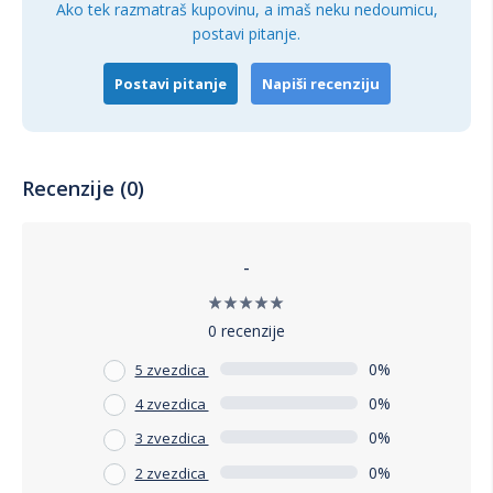
Ako tek razmatraš kupovinu, a imaš neku nedoumicu,
postavi pitanje.
Postavi pitanje
Napiši recenziju
Recenzije (0)
-
0 recenzije
0%
5 zvezdica
0%
4 zvezdica
0%
3 zvezdica
0%
2 zvezdica