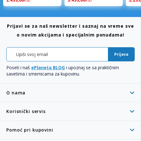
2.499,00
3.499,00
2.299
RSD
RSD
Prijavi se za naš newsletter i saznaj na vreme sve
o novim akcijama i specijalnim ponudama!
Prijava
Poseti i naš
ePlaneta BLOG
i upoznaj se sa praktičnim
savetima i smernicama za kupovinu.
O nama
Korisnički servis
Pomoć pri kupovini