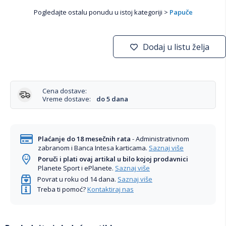
Pogledajte ostalu ponudu u istoj kategoriji >
Papuče
Dodaj u listu želja
Cena dostave:
Vreme dostave:
do 5 dana
Plaćanje do 18 mesečnih rata
- Administrativnom
zabranom i Banca Intesa karticama.
Saznaj više
Poruči i plati ovaj artikal u bilo kojoj prodavnici
Planete Sport i ePlanete.
Saznaj više
Povrat u roku od 14 dana.
Saznaj više
Treba ti pomoć?
Kontaktiraj nas