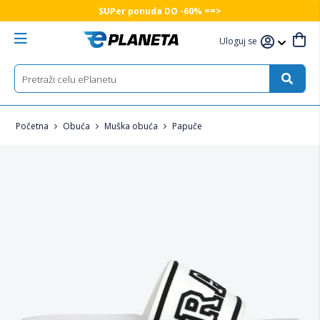
SUPer ponuda DO -60% ==>
Uloguj se
Početna
Obuća
Muška obuća
Papuče