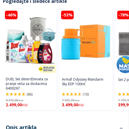
Pogledajte i sledeće artikle
-46%
-53%
-78%
DUEL Set deterdženata za
Armaf Odyssey Mandarin
Set 2 
pranje veša sa dodacima
Sky EDP 100ml
6400267
(86)
(10)
98%
94%
96%
4.610,00
7.500,00
1.799,
RSD
RSD
2.499,00
3.499,00
399,9
RSD
RSD
Opis artikla