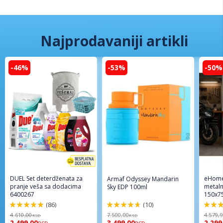
Najprodavaniji artikli
-46%
-53%
-50%
DUEL Set deterdženata za
eHome
Armaf Odyssey Mandarin
pranje veša sa dodacima
metaln
Sky EDP 100ml
6400267
150x7
(86)
(10)
98%
94%
96%
4.610,00
7.500,00
4.579,
RSD
RSD